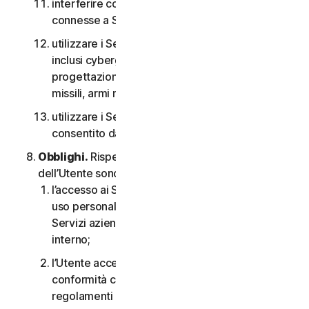
interferire con o interrompere server o reti
connesse a Software o Servizi;
utilizzare i Servizi per qualsiasi scopo militare,
inclusi cyberguerra, sviluppo di armi,
progettazione, fabbricazione o produzione di
missili, armi nucleari, chimiche o biologiche;
utilizzare i Servizi in qualsiasi modo non
consentito dal CLS.
Obblighi.
Rispetto all’uso del Servizio, gli obblighi
dell’Utente sono i seguenti:
l’accesso ai Servizi per i consumatori è solo per
uso personale o domestico oppure, nel caso dei
Servizi aziendali, è solo per uso aziendale
interno;
l’Utente accetta di utilizzare i Servizi in
conformità con il CLS e tutte le leggi e i
regolamenti applicabili;