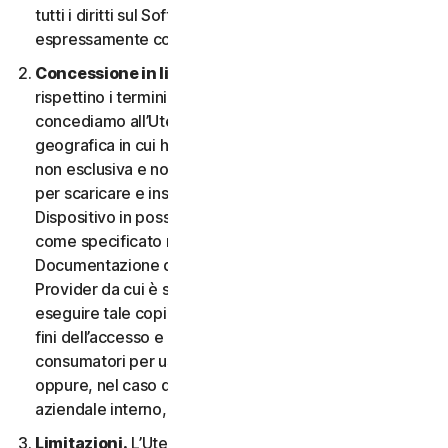
tutti i diritti sul Software e la Documentazione non
espressamente concessi nel CLS.
Concessione in licenza.
A condizione che si
rispettino i termini e le condizioni del CLS,
concediamo all’Utente, nel territorio o nell’area
geografica in cui ha acquisito il Software, una licenza
non esclusiva e non trasferibile a tempo indeterminato
per scaricare e installare una copia del Software sul
Dispositivo in possesso o controllato dall'Utente,
come specificato nel Diritto al Servizio o nella
Documentazione della transazione applicabile dal
Provider da cui è stato ottenuto il Servizio, e per
eseguire tale copia del Software esclusivamente ai
fini dell’accesso e dell’utilizzo dei Servizi per i
consumatori per uso personale non commerciale,
oppure, nel caso dei Servizi aziendali, per uso
aziendale interno, durante il Periodo del Servizio.
Limitazioni.
L’Utente non può, né può permettere a