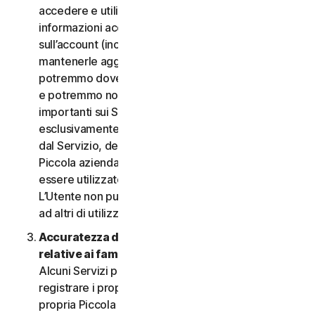
accedere e utilizzare i Servizi. È importante fornire
informazioni accurate, complete e aggiornate
sull’account (incluso un indirizzo e-mail valido) e
mantenerle aggiornate. In caso contrario,
potremmo dover sospendere o chiudere l’account
e potremmo non riuscire a inviare notifiche
importanti sui Servizi. L’account è personale ed
esclusivamente a uso dell’Utente (o, se consentito
dal Servizio, dei relativi familiari o della relativa
Piccola azienda) per gestire i Servizi, e non deve
essere utilizzato da terzi per alcuno scopo.
L’Utente non può vendere, trasferire o consentire
ad altri di utilizzare le credenziali dell’account.
Accuratezza delle informazioni (incluse quelle
relative ai familiari o alla Piccola azienda)
.
Alcuni Servizi potrebbero consentire all’Utente di
registrare i propri familiari, i dipendenti della
propria Piccola azienda o i propri dispositivi per