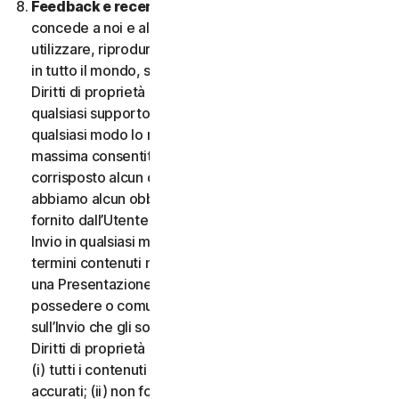
Feedback e recensioni.
Per qualsiasi Invio, l’Utente
concede a noi e alle nostre affiliate l’autorizzazione a
utilizzare, riprodurre, copiare e tradurre il proprio Invio
in tutto il mondo, secondo i termini di protezione dei
Diritti di proprietà intellettuale, in qualsiasi forma e su
qualsiasi supporto, senza alcuna restrizione e in
qualsiasi modo lo riteniamo opportuno, nella misura
massima consentita dalla legge applicabile. Non sarà
corrisposto alcun compenso per l’uso dell’Invio. Non
abbiamo alcun obbligo di pubblicare o utilizzare l’Invio
fornito dall’Utente e possiamo rimuovere qualsiasi
Invio in qualsiasi momento, in particolare se viola i
termini contenuti nel presente documento. Fornendo
una Presentazione, l’Utente dichiara e garantisce di
possedere o comunque controllare tutti i diritti
sull’Invio che gli sono necessari per fornirlo, inclusi i
Diritti di proprietà intellettuale. L’Utente accetta che:
(i) tutti i contenuti dei propri Invii devono essere
accurati; (ii) non fornirà Invii ritenuti falsi, inesatti o