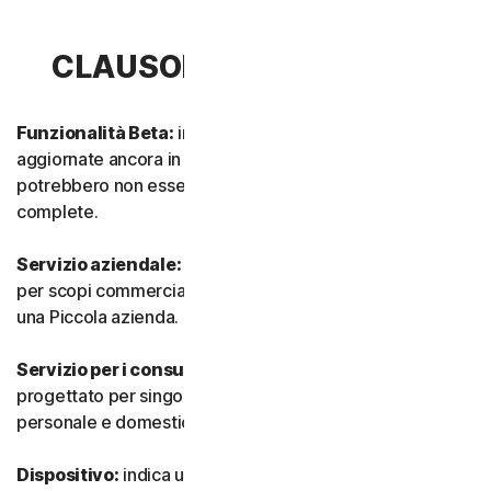
CLAUSOLA 1 - DEFINIZIONI
Funzionalità Beta:
indica funzionalità nuove e/o
aggiornate ancora in modalità test. Tali funzionalità
potrebbero non essere ancora completamente attive o
complete.
Servizio aziendale:
indica qualsiasi Servizio progettato
per scopi commerciali e destinato all’utilizzo interno in
una Piccola azienda.
Servizio per i consumatori:
indica qualsiasi Servizio
progettato per singoli consumatori e destinato all’utilizzo
personale e domestico.
Dispositivo:
indica un computer, un laptop, uno