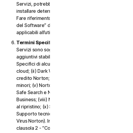
Servizi, potrebbe essere necessario scaricare e
installare determinati Software su un Dispositivo.
Fare riferimento alla clausola 3 - “Termini di Licenza
del Software” del CLS per i termini e le condizioni
applicabili all’utilizzo di tale Software.
Termini Specifici di alcuni Servizi.
I seguenti
Servizi sono soggetti a termini e condizioni
aggiuntivi stabiliti nella clausola 4 - “Termini
Specifici di alcuni Servizi” del CLS: (i) Backup nel
cloud; (ii) Dark Web Monitoring; (iii) Portale del
credito Norton; (iv) Norton Family e Protezione
minori; (v) Norton Password Manager; (vi) Norton
Safe Search e Norton Safe Web; (vii) Norton Small
Business; (viii) Norton VPN; (ix) Servizi di supporto
al ripristino; (x) Social Media Monitoring e (xi)
Supporto tecnico (inclusa la Promessa Protezione
Virus Norton). In caso di conflitto o incoerenza tra la
clausola 2 - “Condizioni Generali del Servizio” e la