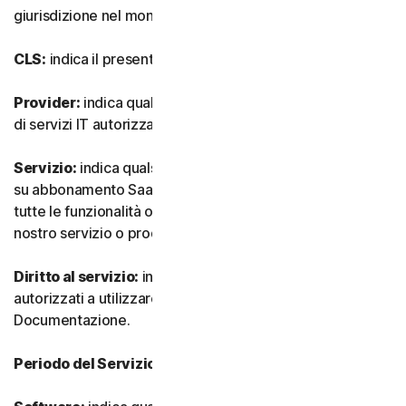
giurisdizione nel mondo.
CLS:
indica il presente Contratto di Licenza e Servizi.
Provider:
indica qualsiasi nostro rivenditore o provider
di servizi IT autorizzato.
Servizio:
indica qualsiasi nostro servizio o offerta basata
su abbonamento SaaS (software as-a-service) insieme a
tutte le funzionalità o servizi associati, nonché qualsiasi
nostro servizio o prodotto una tantum.
Diritto al servizio:
indica il numero e il tipo di Dispositivi
autorizzati a utilizzare il Software, come specificato nella
Documentazione.
Periodo del Servizio:
indica la durata del Servizio.