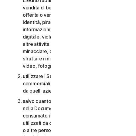
credito rubate, vendita di beni rubati, offerta o
vendita di beni proibiti, militari e a duplice uso,
offerta o vendita di sostanze controllate, furti di
identità, pirateria informatica, pharming, furto di
informazioni in qualsiasi forma o scala, pirateria
digitale, violazioni della proprietà intellettuale e
altre attività simili; molestare, perseguitare,
minacciare, danneggiare o controllare altri o
sfruttare i minori in qualsiasi modo, inclusi audio,
video, fotografie, contenuti digitali, ecc.;
utilizzare i Servizi per i consumatori per scopi
commerciali o i Servizi aziendali per scopi diversi
da quelli aziendali interni;
salvo quanto diversamente previsto nel CLS o
nella Documentazione, i Servizi per i
consumatori non possono essere accessibili a,
utilizzati da o condivisi con familiari, non familiari
o altre persone che non risiedono con l’Utente e i