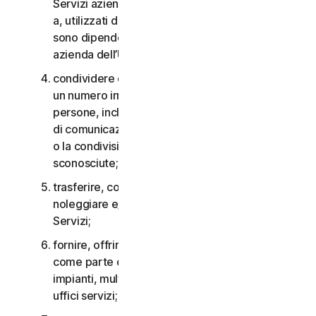
Servizi aziendali non possono essere accessibili
a, utilizzati da o condivisi con persone che non
sono dipendenti o non fanno parte della Piccola
azienda dell’Utente;
condividere qualsiasi dato o altro contenuto con
un numero irragionevolmente elevato di
persone, incluso, a titolo esemplificativo, l’invio
di comunicazioni a un gran numero di destinatari
o la condivisione di contenuti con persone
sconosciute;
trasferire, concedere in licenza, affittare,
noleggiare e/o prestare il diritto di utilizzare i
Servizi;
fornire, offrire o rendere disponibili i Servizi
come parte di un accordo per la gestione di
impianti, multiproprietà, provider di servizi o
uffici servizi;