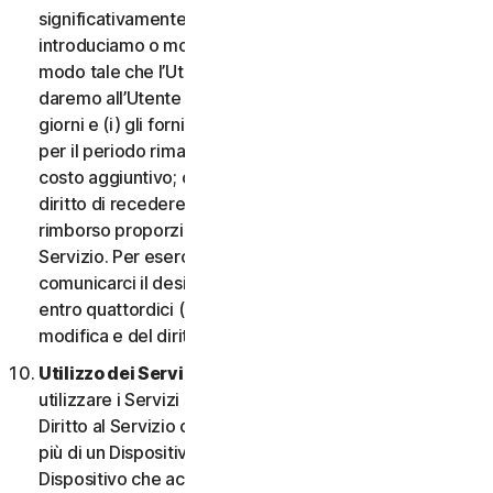
significativamente dannosa per l’Utente o
introduciamo o modifichiamo i criteri di idoneità in
modo tale che l’Utente non abbia più diritto ai Servizi,
daremo all’Utente un preavviso di quattordici (14)
giorni e (i) gli forniremo servizi comparabili o superiori
per il periodo rimanente del Servizio senza alcun
costo aggiuntivo; oppure (ii) concederemo all’Utente il
diritto di recedere dal contratto e ricevere un
rimborso proporzionale per il periodo rimanente del
Servizio. Per esercitare questo diritto, l’Utente deve
comunicarci il desiderio di rescindere il contratto
entro quattordici (14) giorni dalla notifica della
modifica e del diritto di rescissione.
Utilizzo dei Servizi in una rete.
L’Utente può
utilizzare i Servizi su una rete a condizione che il
Diritto al Servizio consenta di accedere o utilizzarli su
più di un Dispositivo e a condizione che ogni
Dispositivo che accede a o utilizza i Servizi per i