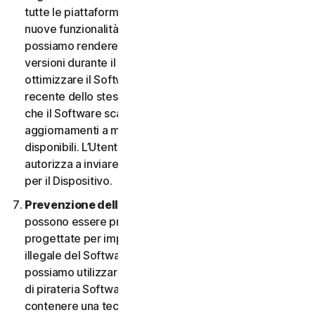
tutte le piattaforme. L’Utente ha il diritto di ricevere
nuove funzionalità e versioni del Software non appena
possiamo rendere disponibili tali funzionalità e
versioni durante il Periodo del Servizio. Al fine di
ottimizzare il Software e di ottenere la versione più
recente dello stesso, l’Utente accetta la possibilità
che il Software scarichi e installi nuove versioni e
aggiornamenti a mano a mano che li rendiamo
disponibili. L’Utente accetta inoltre di ricevere e ci
autorizza a inviare le nuove versioni e aggiornamenti
per il Dispositivo.
Prevenzione della pirateria software.
Nel Software
possono essere presenti misure tecnologiche
progettate per impedire l’utilizzo senza licenza o
illegale del Software. L’Utente accetta che noi
possiamo utilizzare tali misure per proteggerci da atti
di pirateria Software (ad esempio, il Software può
contenere una tecnologia di applicazione che limita la