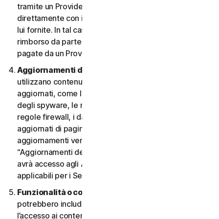
tramite un Provider e desidera annullarlo, deve farlo
direttamente con il Provider, seguendo le istruzioni da
lui fornite. In tal caso, non si ha diritto a nessun
rimborso da parte nostra di eventuali commissioni
pagate da un Provider.
Aggiornamenti dei contenuti.
Alcuni Servizi
utilizzano contenuti che vengono periodicamente
aggiornati, come le definizioni dei virus, le definizioni
degli spyware, le regole antispam, gli elenchi URL, le
regole firewall, i dati di vulnerabilità e gli elenchi
aggiornati di pagine web autenticate. Questi
aggiornamenti vengono definiti collettivamente
“Aggiornamenti dei contenuti”. In tal caso, l’Utente
avrà accesso agli Aggiornamenti dei contenuti
applicabili per i Servizi durante il Periodo del Servizio.
Funzionalità o contenuti di terzi.
I Servizi
potrebbero includere funzionalità di terzi o consentire
l’accesso ai contenuti di un sito Web di terzi. Tali