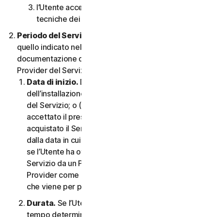
l’Utente accetta di rispettare tutte le limitazioni
tecniche dei Servizi e/o del Software.
Periodo del Servizio.
Il Periodo del Servizio sarà
quello indicato nella Documentazione o nella
documentazione di transazione applicabile dal
Provider del Servizio.
Data di inizio.
Dovrà partire (a) dalla data
dell’installazione iniziale del Software o dell’utilizzo
del Servizio; o (b) dalla data in cui l’Utente ha
accettato il presente CLS; o (c) se l’Utente ha
acquistato il Servizio dal nostro negozio online,
dalla data in cui è stato completato l’acquisto; o (d)
se l’Utente ha ottenuto il diritto di utilizzare il
Servizio da un Provider, dalla data stabilita da tale
Provider come applicabile, qualunque sia la data
che viene per prima.
Durata.
Se l’Utente dispone di un abbonamento a
tempo determinato, il Servizio terminerà