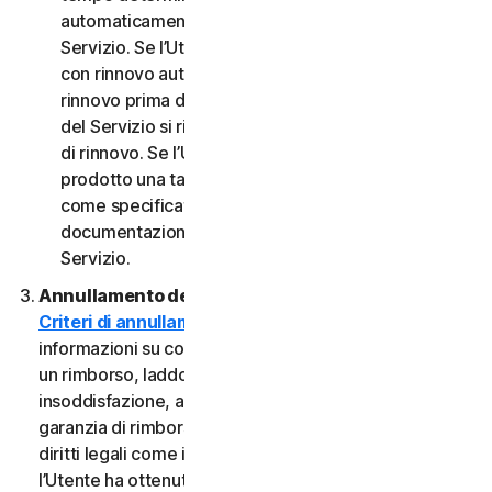
automaticamente al termine del Periodo del
Servizio. Se l’Utente dispone di un abbonamento
con rinnovo automatico, a meno che non annulli il
rinnovo prima della data di fatturazione, il Periodo
del Servizio si rinnoverà automaticamente alla data
di rinnovo. Se l’Utente dispone di un servizio o di un
prodotto una tantum, il Periodo del servizio durerà
come specificato nella Documentazione o nella
documentazione applicabile dal Provider del
Servizio.
Annullamento del Servizio.
Consultare i nostri
Criteri di annullamento e di rimborso
per
informazioni su come annullare il contratto e ottenere
un rimborso, laddove applicabile. In caso di
insoddisfazione, alcuni Servizi possono includere una
garanzia di rimborso, indipendentemente da eventuali
diritti legali come i diritti di recesso. Tuttavia, se
l’Utente ha ottenuto il diritto di utilizzare il Servizio