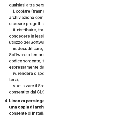
qualsiasi altra persona, quanto segue:
i. copiare (tranne che per scopi di backup o
archiviazione come consentito di seguito), modificare
o creare progetti derivati basati sul Software;
ii. distribuire, trasferire, concedere in licenza,
concedere in leasing, prestare o noleggiare il diritto di
utilizzo del Software a terzi;
iii. decodificare, decompilare o disassemblare il
Software o tentare in qualsiasi modo di scoprire il
codice sorgente, tranne e solo nella misura consentita
espressamente dalla legge applicabile;
iv. rendere disponibili le funzionalità del Software a
terzi;
v. utilizzare il Software in qualsiasi modo non
consentito dal CLS.
Licenza per singolo dispositivo; consentita solo
una copia di archivio o di backup.
Il presente CLS
consente di installare solo una copia del Software da