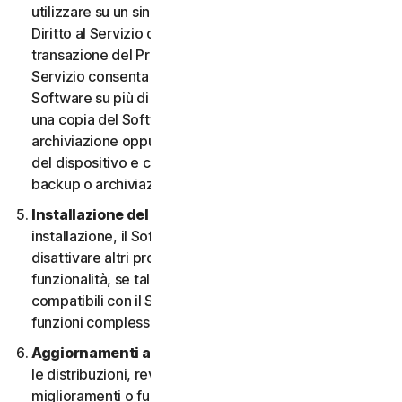
utilizzare su un singolo Dispositivo, a meno che il
Diritto al Servizio o la documentazione relativa alla
transazione del Provider da cui è stato ottenuto il
Servizio consenta espressamente di utilizzare il
Software su più di un Dispositivo. È possibile eseguire
una copia del Software avente finalità di backup o
archiviazione oppure copiare il Software sull’hard disk
del dispositivo e conservare l’originale solo per fini di
backup o archiviazione.
Installazione del software.
Durante la procedura di
installazione, il Software potrebbe disinstallare o
disattivare altri prodotti per la sicurezza, o le relative
funzionalità, se tali prodotti o funzionalità non sono
compatibili con il Software o allo scopo di migliorare le
funzioni complessive del Software.
Aggiornamenti automatici dei contenuti.
Non tutte
le distribuzioni, revisioni, aggiornamenti,
miglioramenti o funzionalità saranno disponibili su