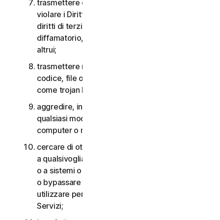
trasmettere o archiviare materiale che potrebbe
violare i Diritti di proprietà intellettuale o altri
diritti di terzi o che risulta illegale, lesivo,
diffamatorio, calunnioso o invasivo della privacy
altrui;
trasmettere materiale che contiene virus o altro
codice, file o programmi per computer dannosi
come trojan horse, worm o time bomb;
aggredire, interferire, negare il servizio in
qualsiasi modo o forma a qualsiasi altra rete,
computer o nodo attraverso i Servizi;
cercare di ottenere un accesso non autorizzato
a qualsivoglia Servizio, agli account di altri utenti
o a sistemi o reti di computer connessi ai Servizi
o bypassare qualsiasi misura che potremmo
utilizzare per prevenire o limitare l’accesso ai
Servizi;