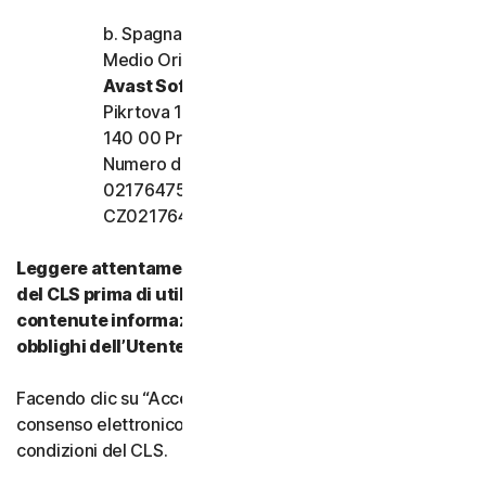
b. Spagna, Francia, Italia e resto d’Europa,
Medio Oriente e Africa
Avast Software s.r.o.
Pikrtova 1737/1a, Nusle,
140 00 Praga 4, Repubblica Ceca
Numero di registrazione dell’azienda:
02176475 e numero di partita IVA:
CZ02176475
Leggere attentamente tutti i termini e le condizioni
del CLS prima di utilizzare i nostri Servizi. Vi sono
contenute informazioni importanti su diritti e
obblighi dell’Utente.
Facendo clic su “Accetto” o indicando in altro modo il
consenso elettronico, si accettano i termini e le
condizioni del CLS.