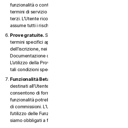
funzionalità o contenuti possono essere soggetti ai
termini di servizio e alle informative sulla privacy di tali
terzi. L’Utente riconosce la sola responsabilità e si
assume tutti i rischi derivanti dall’uso di risorse di terzi.
Prove gratuite.
Se offriamo una Prova gratuita, i
termini specifici applicabili saranno forniti al momento
dell’iscrizione, nei materiali promozionali e/o nella
Documentazione che ne descrivono i dettagli.
L’utilizzo della Prova gratuita è soggetto al rispetto di
tali condizioni specifiche.
Funzionalità Beta.
Possiamo includere nei Servizi
destinati all’Utente le funzionalità Beta che
consentono di fornire feedback. L’utilizzo di tali
funzionalità potrebbe essere soggetto al pagamento
di commissioni. L’Utente comprende e accetta che
l’utilizzo delle Funzionalità Beta è volontario e non
siamo obbligati a fornire alcuna Funzionalità Beta.