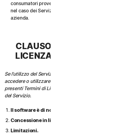
consumatori provenga da un unico nucleo familiare o,
nel caso dei Servizi aziendali, da un’unica Piccola
azienda.
CLAUSOLA 3 - TERMINI DI
LICENZA DEL SOFTWARE
Se l’utilizzo del Servizio richiede di scaricare, installare,
accedere o utilizzare il Software su un Dispositivo, i
presenti Termini di Licenza si applicano anche all’utilizzo
del Servizio.
Il software è di nostra proprietà.
Concessione in licenza.
Limitazioni.