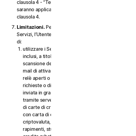
clausola 4 - “Termini Specifici di alcuni Servizi”,
saranno applicabili le condizioni contenute nella
clausola 4.
Limitazioni.
Per quanto riguarda l’utilizzo dei
Servizi, l’Utente non può, né può consentire ad altri
di:
utilizzare i Servizi per scopi illegali o fraudolenti,
inclusi, a titolo esemplificativo ma non esaustivo,
scansione delle porte, invio di spam, invio di e-
mail di attivazione o disattivazione, scansione di
relè aperti o proxy aperti, invio di e-mail non
richieste o di qualsiasi versione o tipo di e-mail
inviata in grandi quantità anche se indirizzata
tramite server di terzi, lancio di pop-up, utilizzo
di carte di credito rubate, messa in atto di frodi
con carta di credito, frodi finanziarie, frodi in
criptovaluta, occultamenti, estorsioni, ricatti,
rapimenti, stupri, omicidi, vendita di carte di