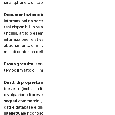
smartphone o un tablet.
Documentazione:
indica tutti i documenti e le
informazioni da parte nostra che accompagnano o sono
resi disponibili in relazione al Servizio e/o al Software
(inclusi, a titolo esemplificativo e non esaustivo, qualsiasi
informazione relativa a confezione, acquisto,
abbonamento o rinnovo, come un acquisto, ricevuta o e-
mail di conferma dell’iscrizione o del rinnovo).
Prova gratuita:
servizio offerto su base gratuita, a
tempo limitato o illimitato.
Diritti di proprietà intellettuale:
indica i diritti di
brevetto (inclusi, a titolo esemplificativo, domande e
divulgazioni di brevetti), invenzioni, diritti d’autore,
segreti commerciali, diritti morali, know-how, diritti su
dati e database e qualsiasi altro diritto di proprietà
intellettuale riconosciuto in qualsiasi Paese o