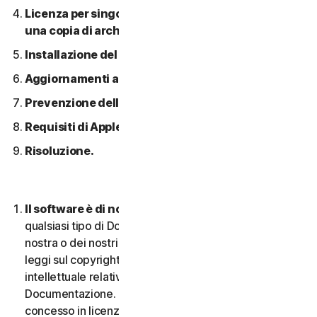
Licenza per singolo dispositivo; consentita solo
una copia di archivio o di backup.
Installazione del software.
Aggiornamenti automatici dei contenuti.
Prevenzione della pirateria software.
Requisiti di Apple.
Risoluzione.
Il software è di nostra proprietà.
Il Software e
qualsiasi tipo di Documentazione sono di proprietà
nostra o dei nostri licenziatari e sono protetti dalle
leggi sul copyright. Ciò include tutti i Diritti di proprietà
intellettuale relativi al Software e alla
Documentazione. Qualsiasi Software fornito da noi è
concesso in licenza e non venduto, e ci riserviamo