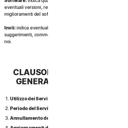
Software:
indica qualsiasi nostro software, inclusi
eventuali versioni, revisioni, aggiornamenti o
miglioramenti del software.
Invii:
indica eventuali feedback, recensioni,
suggerimenti, commenti o idee relativi ai Servizi inviati a
noi.
CLAUSOLA 2 - CONDIZIONI
GENERALI DEL SERVIZIO
Utilizzo dei Servizi.
Periodo del Servizio.
Annullamento del Servizio.
Aggiornamenti dei contenuti.