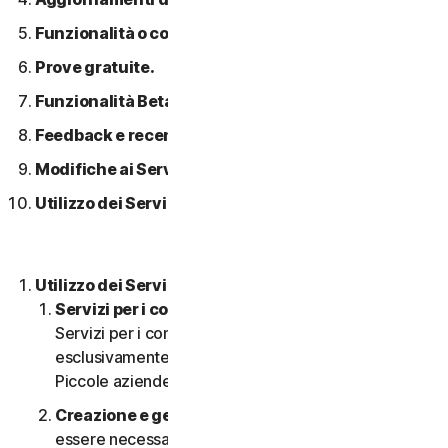
Funzionalità o contenuti di terzi.
Prove gratuite.
Funzionalità Beta.
Feedback e recensioni.
Modifiche ai Servizi.
Utilizzo dei Servizi in una rete.
Utilizzo dei Servizi.
Servizi per i consumatori o aziendali
. I nostri
Servizi per i consumatori sono concepiti e adatti
esclusivamente per i consumatori, non per le
Piccole aziende.
Creazione e gestione di un account.
Potrebbe
essere necessario disporre di un account per