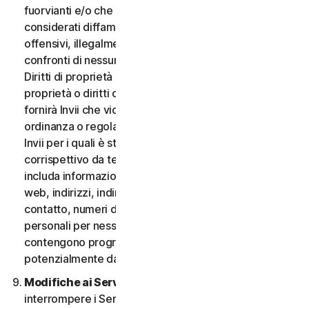
fuorvianti e/o che possano essere ragionevolmente
considerati diffamatori, calunniosi, deprecabili,
offensivi, illegalmente intimidatori o molesti nei
confronti di nessuno; (iii) non fornirà Invii che violano i
Diritti di proprietà intellettuale di terzi o altri diritti di
proprietà o diritti di pubblicità o privacy; (iv) non
fornirà Invii che violano qualsiasi legge, statuto,
ordinanza o regolamento applicabile; (v) non fornirà
Invii per i quali è stato compensato o concesso alcun
corrispettivo da terzi; (vi) non fornirà alcun Invio che
includa informazioni che fanno riferimento ad altri siti
web, indirizzi, indirizzi e-mail, informazioni di
contatto, numeri di telefono o altre informazioni
personali per nessuno; e (vii) non fornirà Invii che
contengono programmi o file di computer
potenzialmente dannosi.
Modifiche ai Servizi.
Potremmo modificare o
interrompere i Servizi oppure introdurre o variare i