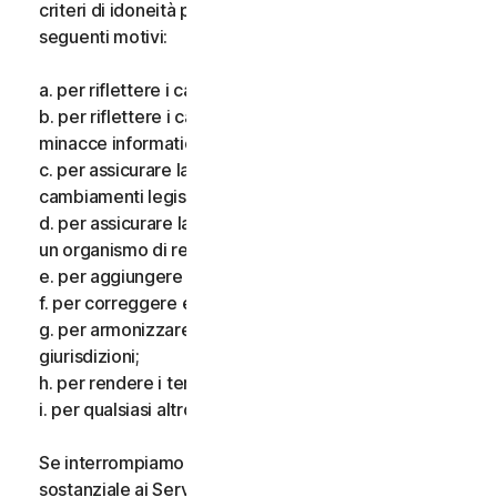
criteri di idoneità per i Servizi, per uno o più dei
seguenti motivi:
a. per riflettere i cambiamenti delle tecnologie;
b. per riflettere i cambiamenti nella natura delle
minacce informatiche;
c. per assicurare la conformità alla legge e riflettere i
cambiamenti legislativi;
d. per assicurare la conformità ai requisiti imposti da
un organismo di regolamentazione;
e. per aggiungere funzionalità aggiuntive;
f. per correggere eventuali errori;
g. per armonizzare i servizi o i termini in più
giurisdizioni;
h. per rendere i termini più chiari; e
i. per qualsiasi altro valido motivo.
Se interrompiamo i Servizi, apportiamo una modifica
sostanziale ai Servizi che potrebbe essere