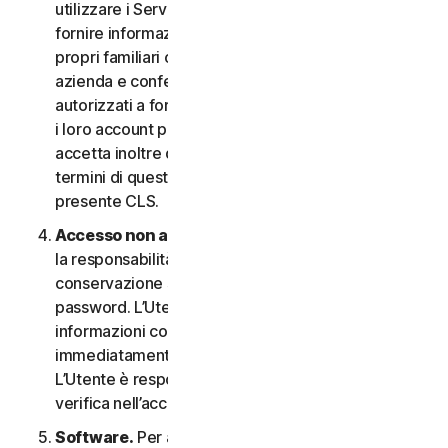
utilizzare i Servizi. In questo caso è necessario
fornire informazioni veritiere e accurate su di sé, i
propri familiari o i dipendenti della propria Piccola
azienda e confermare di essere debitamente
autorizzati a fornire tali informazioni e a monitorare
i loro account per loro conto. L’Utente
accetta inoltre di informare tali persone riguardo ai
termini di questo CLS e garantire la compliance al
presente CLS.
Accesso non autorizzato all’account
. L’Utente ha
la responsabilità esclusiva di garantire la
conservazione sicura del proprio nome utente e
password. L’Utente non deve condividere queste
informazioni con altri e si impegna a riportare
immediatamente qualsiasi utilizzo non autorizzato.
L’Utente è responsabile di qualsiasi attività che si
verifica nell’account.
Software.
Per accedere e utilizzare determinati