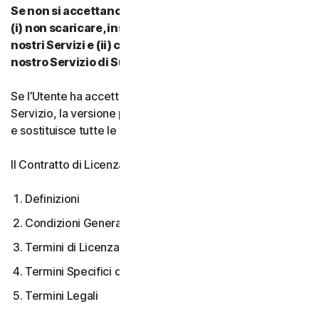
Se non si accettano i termini e le condizioni del CLS:
(i) non scaricare, installare, accedere a o utilizzare i
nostri Servizi e (ii) contattare il proprio Provider o il
nostro Servizio di Supporto Clienti.
Se l’Utente ha accettato più versioni del CLS per un
Servizio, la versione più recente accettata è quella valida
e sostituisce tutte le versioni precedenti.
Il Contratto di Licenza e Servizi copre:
Definizioni
Condizioni Generali del Servizio
Termini di Licenza Software
Termini Specifici di alcuni Servizi
Termini Legali