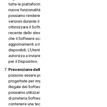
tutte le piattaforme. L’Utente ha il diritto di ricevere
nuove funzionalità e versioni del Software non appena
possiamo rendere disponibili tali funzionalità e
versioni durante il Periodo del Servizio. Al fine di
ottimizzare il Software e di ottenere la versione più
recente dello stesso, l’Utente accetta la possibilità
che il Software scarichi e installi nuove versioni e
aggiornamenti a mano a mano che li rendiamo
disponibili. L’Utente accetta inoltre di ricevere e ci
autorizza a inviare le nuove versioni e aggiornamenti
per il Dispositivo.
Prevenzione della pirateria software.
Nel Software
possono essere presenti misure tecnologiche
progettate per impedire l’utilizzo senza licenza o
illegale del Software. L’Utente accetta che noi
possiamo utilizzare tali misure per proteggerci da atti
di pirateria Software (ad esempio, il Software può
contenere una tecnologia di applicazione che limita la