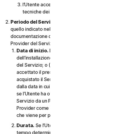
l’Utente accetta di rispettare tutte le limitazioni
tecniche dei Servizi e/o del Software.
Periodo del Servizio.
Il Periodo del Servizio sarà
quello indicato nella Documentazione o nella
documentazione di transazione applicabile dal
Provider del Servizio.
Data di inizio.
Dovrà partire (a) dalla data
dell’installazione iniziale del Software o dell’utilizzo
del Servizio; o (b) dalla data in cui l’Utente ha
accettato il presente CLS; o (c) se l’Utente ha
acquistato il Servizio dal nostro negozio online,
dalla data in cui è stato completato l’acquisto; o (d)
se l’Utente ha ottenuto il diritto di utilizzare il
Servizio da un Provider, dalla data stabilita da tale
Provider come applicabile, qualunque sia la data
che viene per prima.
Durata.
Se l’Utente dispone di un abbonamento a
tempo determinato, il Servizio terminerà