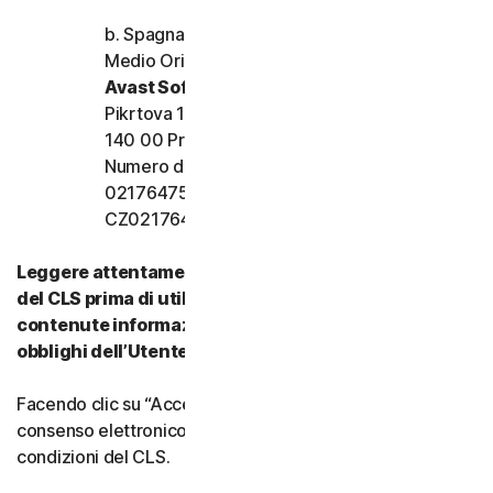
b. Spagna, Francia, Italia e resto d’Europa,
Medio Oriente e Africa
Avast Software s.r.o.
Pikrtova 1737/1a, Nusle,
140 00 Praga 4, Repubblica Ceca
Numero di registrazione dell’azienda:
02176475 e numero di partita IVA:
CZ02176475
Leggere attentamente tutti i termini e le condizioni
del CLS prima di utilizzare i nostri Servizi. Vi sono
contenute informazioni importanti su diritti e
obblighi dell’Utente.
Facendo clic su “Accetto” o indicando in altro modo il
consenso elettronico, si accettano i termini e le
condizioni del CLS.