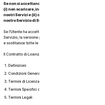
Se non si accettano i termini e le condizioni del CLS:
(i) non scaricare, installare, accedere a o utilizzare i
nostri Servizi e (ii) contattare il proprio Provider o il
nostro Servizio di Supporto Clienti.
Se l’Utente ha accettato più versioni del CLS per un
Servizio, la versione più recente accettata è quella valida
e sostituisce tutte le versioni precedenti.
Il Contratto di Licenza e Servizi copre:
Definizioni
Condizioni Generali del Servizio
Termini di Licenza Software
Termini Specifici di alcuni Servizi
Termini Legali