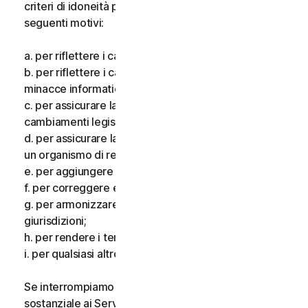
criteri di idoneità per i Servizi, per uno o più dei
seguenti motivi:
a. per riflettere i cambiamenti delle tecnologie;
b. per riflettere i cambiamenti nella natura delle
minacce informatiche;
c. per assicurare la conformità alla legge e riflettere i
cambiamenti legislativi;
d. per assicurare la conformità ai requisiti imposti da
un organismo di regolamentazione;
e. per aggiungere funzionalità aggiuntive;
f. per correggere eventuali errori;
g. per armonizzare i servizi o i termini in più
giurisdizioni;
h. per rendere i termini più chiari; e
i. per qualsiasi altro valido motivo.
Se interrompiamo i Servizi, apportiamo una modifica
sostanziale ai Servizi che potrebbe essere