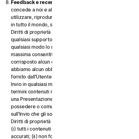
Feedback e recensioni.
Per qualsiasi Invio, l’Utente
concede a noi e alle nostre affiliate l’autorizzazione a
utilizzare, riprodurre, copiare e tradurre il proprio Invio
in tutto il mondo, secondo i termini di protezione dei
Diritti di proprietà intellettuale, in qualsiasi forma e su
qualsiasi supporto, senza alcuna restrizione e in
qualsiasi modo lo riteniamo opportuno, nella misura
massima consentita dalla legge applicabile. Non sarà
corrisposto alcun compenso per l’uso dell’Invio. Non
abbiamo alcun obbligo di pubblicare o utilizzare l’Invio
fornito dall’Utente e possiamo rimuovere qualsiasi
Invio in qualsiasi momento, in particolare se viola i
termini contenuti nel presente documento. Fornendo
una Presentazione, l’Utente dichiara e garantisce di
possedere o comunque controllare tutti i diritti
sull’Invio che gli sono necessari per fornirlo, inclusi i
Diritti di proprietà intellettuale. L’Utente accetta che:
(i) tutti i contenuti dei propri Invii devono essere
accurati; (ii) non fornirà Invii ritenuti falsi, inesatti o