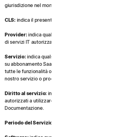
giurisdizione nel mondo.
CLS:
indica il presente Contratto di Licenza e Servizi.
Provider:
indica qualsiasi nostro rivenditore o provider
di servizi IT autorizzato.
Servizio:
indica qualsiasi nostro servizio o offerta basata
su abbonamento SaaS (software as-a-service) insieme a
tutte le funzionalità o servizi associati, nonché qualsiasi
nostro servizio o prodotto una tantum.
Diritto al servizio:
indica il numero e il tipo di Dispositivi
autorizzati a utilizzare il Software, come specificato nella
Documentazione.
Periodo del Servizio:
indica la durata del Servizio.