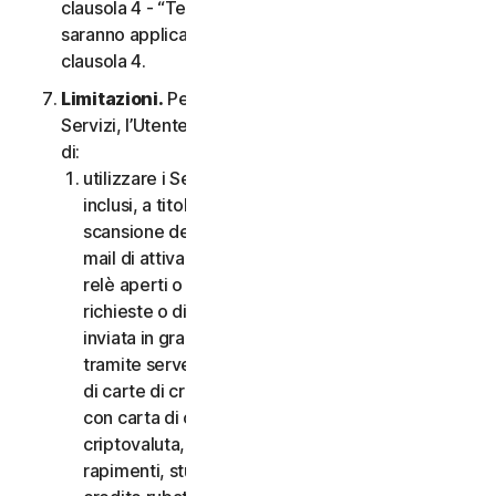
clausola 4 - “Termini Specifici di alcuni Servizi”,
saranno applicabili le condizioni contenute nella
clausola 4.
Limitazioni.
Per quanto riguarda l’utilizzo dei
Servizi, l’Utente non può, né può consentire ad altri
di:
utilizzare i Servizi per scopi illegali o fraudolenti,
inclusi, a titolo esemplificativo ma non esaustivo,
scansione delle porte, invio di spam, invio di e-
mail di attivazione o disattivazione, scansione di
relè aperti o proxy aperti, invio di e-mail non
richieste o di qualsiasi versione o tipo di e-mail
inviata in grandi quantità anche se indirizzata
tramite server di terzi, lancio di pop-up, utilizzo
di carte di credito rubate, messa in atto di frodi
con carta di credito, frodi finanziarie, frodi in
criptovaluta, occultamenti, estorsioni, ricatti,
rapimenti, stupri, omicidi, vendita di carte di