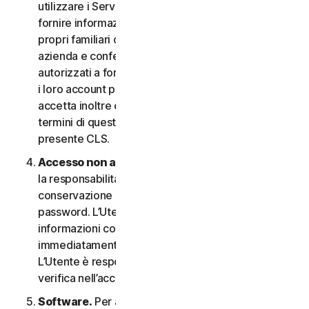
utilizzare i Servizi. In questo caso è necessario
fornire informazioni veritiere e accurate su di sé, i
propri familiari o i dipendenti della propria Piccola
azienda e confermare di essere debitamente
autorizzati a fornire tali informazioni e a monitorare
i loro account per loro conto. L’Utente
accetta inoltre di informare tali persone riguardo ai
termini di questo CLS e garantire la compliance al
presente CLS.
Accesso non autorizzato all’account
. L’Utente ha
la responsabilità esclusiva di garantire la
conservazione sicura del proprio nome utente e
password. L’Utente non deve condividere queste
informazioni con altri e si impegna a riportare
immediatamente qualsiasi utilizzo non autorizzato.
L’Utente è responsabile di qualsiasi attività che si
verifica nell’account.
Software.
Per accedere e utilizzare determinati