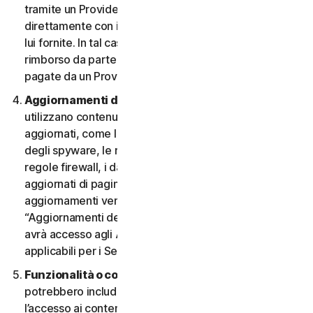
tramite un Provider e desidera annullarlo, deve farlo
direttamente con il Provider, seguendo le istruzioni da
lui fornite. In tal caso, non si ha diritto a nessun
rimborso da parte nostra di eventuali commissioni
pagate da un Provider.
Aggiornamenti dei contenuti.
Alcuni Servizi
utilizzano contenuti che vengono periodicamente
aggiornati, come le definizioni dei virus, le definizioni
degli spyware, le regole antispam, gli elenchi URL, le
regole firewall, i dati di vulnerabilità e gli elenchi
aggiornati di pagine web autenticate. Questi
aggiornamenti vengono definiti collettivamente
“Aggiornamenti dei contenuti”. In tal caso, l’Utente
avrà accesso agli Aggiornamenti dei contenuti
applicabili per i Servizi durante il Periodo del Servizio.
Funzionalità o contenuti di terzi.
I Servizi
potrebbero includere funzionalità di terzi o consentire
l’accesso ai contenuti di un sito Web di terzi. Tali