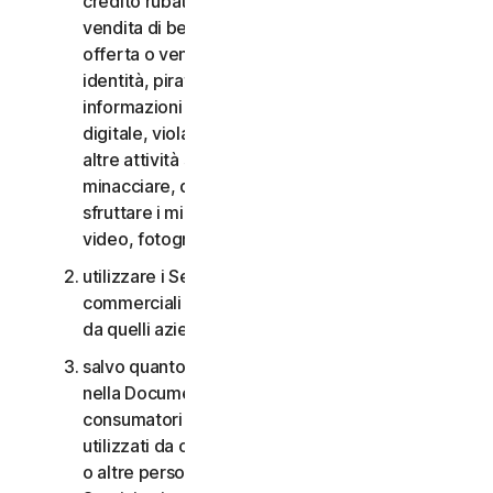
credito rubate, vendita di beni rubati, offerta o
vendita di beni proibiti, militari e a duplice uso,
offerta o vendita di sostanze controllate, furti di
identità, pirateria informatica, pharming, furto di
informazioni in qualsiasi forma o scala, pirateria
digitale, violazioni della proprietà intellettuale e
altre attività simili; molestare, perseguitare,
minacciare, danneggiare o controllare altri o
sfruttare i minori in qualsiasi modo, inclusi audio,
video, fotografie, contenuti digitali, ecc.;
utilizzare i Servizi per i consumatori per scopi
commerciali o i Servizi aziendali per scopi diversi
da quelli aziendali interni;
salvo quanto diversamente previsto nel CLS o
nella Documentazione, i Servizi per i
consumatori non possono essere accessibili a,
utilizzati da o condivisi con familiari, non familiari
o altre persone che non risiedono con l’Utente e i