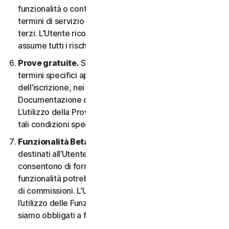
funzionalità o contenuti possono essere soggetti ai
termini di servizio e alle informative sulla privacy di tali
terzi. L’Utente riconosce la sola responsabilità e si
assume tutti i rischi derivanti dall’uso di risorse di terzi.
Prove gratuite.
Se offriamo una Prova gratuita, i
termini specifici applicabili saranno forniti al momento
dell’iscrizione, nei materiali promozionali e/o nella
Documentazione che ne descrivono i dettagli.
L’utilizzo della Prova gratuita è soggetto al rispetto di
tali condizioni specifiche.
Funzionalità Beta.
Possiamo includere nei Servizi
destinati all’Utente le funzionalità Beta che
consentono di fornire feedback. L’utilizzo di tali
funzionalità potrebbe essere soggetto al pagamento
di commissioni. L’Utente comprende e accetta che
l’utilizzo delle Funzionalità Beta è volontario e non
siamo obbligati a fornire alcuna Funzionalità Beta.