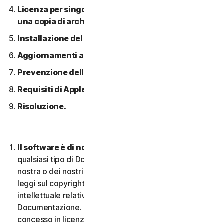
Licenza per singolo dispositivo; consentita solo
una copia di archivio o di backup.
Installazione del software.
Aggiornamenti automatici dei contenuti.
Prevenzione della pirateria software.
Requisiti di Apple.
Risoluzione.
Il software è di nostra proprietà.
Il Software e
qualsiasi tipo di Documentazione sono di proprietà
nostra o dei nostri licenziatari e sono protetti dalle
leggi sul copyright. Ciò include tutti i Diritti di proprietà
intellettuale relativi al Software e alla
Documentazione. Qualsiasi Software fornito da noi è
concesso in licenza e non venduto, e ci riserviamo