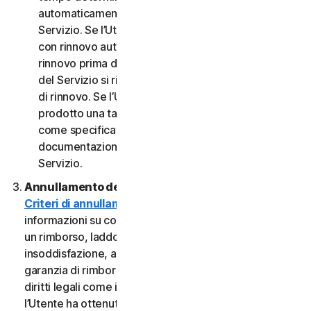
automaticamente al termine del Periodo del
Servizio. Se l’Utente dispone di un abbonamento
con rinnovo automatico, a meno che non annulli il
rinnovo prima della data di fatturazione, il Periodo
del Servizio si rinnoverà automaticamente alla data
di rinnovo. Se l’Utente dispone di un servizio o di un
prodotto una tantum, il Periodo del servizio durerà
come specificato nella Documentazione o nella
documentazione applicabile dal Provider del
Servizio.
Annullamento del Servizio.
Consultare i nostri
Criteri di annullamento e di rimborso
per
informazioni su come annullare il contratto e ottenere
un rimborso, laddove applicabile. In caso di
insoddisfazione, alcuni Servizi possono includere una
garanzia di rimborso, indipendentemente da eventuali
diritti legali come i diritti di recesso. Tuttavia, se
l’Utente ha ottenuto il diritto di utilizzare il Servizio