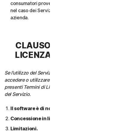
consumatori provenga da un unico nucleo familiare o,
nel caso dei Servizi aziendali, da un’unica Piccola
azienda.
CLAUSOLA 3 - TERMINI DI
LICENZA DEL SOFTWARE
Se l’utilizzo del Servizio richiede di scaricare, installare,
accedere o utilizzare il Software su un Dispositivo, i
presenti Termini di Licenza si applicano anche all’utilizzo
del Servizio.
Il software è di nostra proprietà.
Concessione in licenza.
Limitazioni.