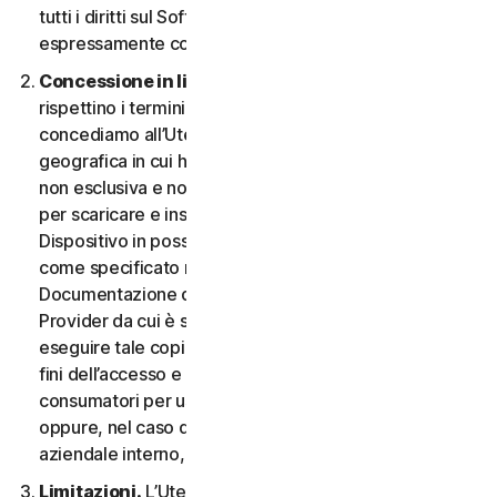
tutti i diritti sul Software e la Documentazione non
espressamente concessi nel CLS.
Concessione in licenza.
A condizione che si
rispettino i termini e le condizioni del CLS,
concediamo all’Utente, nel territorio o nell’area
geografica in cui ha acquisito il Software, una licenza
non esclusiva e non trasferibile a tempo indeterminato
per scaricare e installare una copia del Software sul
Dispositivo in possesso o controllato dall'Utente,
come specificato nel Diritto al Servizio o nella
Documentazione della transazione applicabile dal
Provider da cui è stato ottenuto il Servizio, e per
eseguire tale copia del Software esclusivamente ai
fini dell’accesso e dell’utilizzo dei Servizi per i
consumatori per uso personale non commerciale,
oppure, nel caso dei Servizi aziendali, per uso
aziendale interno, durante il Periodo del Servizio.
Limitazioni.
L’Utente non può, né può permettere a