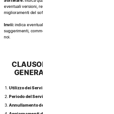
Software:
indica qualsiasi nostro software, inclusi
eventuali versioni, revisioni, aggiornamenti o
miglioramenti del software.
Invii:
indica eventuali feedback, recensioni,
suggerimenti, commenti o idee relativi ai Servizi inviati a
noi.
CLAUSOLA 2 - CONDIZIONI
GENERALI DEL SERVIZIO
Utilizzo dei Servizi.
Periodo del Servizio.
Annullamento del Servizio.
Aggiornamenti dei contenuti.