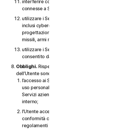
interferire con o interrompere server o reti
connesse a Software o Servizi;
utilizzare i Servizi per qualsiasi scopo militare,
inclusi cyberguerra, sviluppo di armi,
progettazione, fabbricazione o produzione di
missili, armi nucleari, chimiche o biologiche;
utilizzare i Servizi in qualsiasi modo non
consentito dal CLS.
Obblighi.
Rispetto all’uso del Servizio, gli obblighi
dell’Utente sono i seguenti:
l’accesso ai Servizi per i consumatori è solo per
uso personale o domestico oppure, nel caso dei
Servizi aziendali, è solo per uso aziendale
interno;
l’Utente accetta di utilizzare i Servizi in
conformità con il CLS e tutte le leggi e i
regolamenti applicabili;