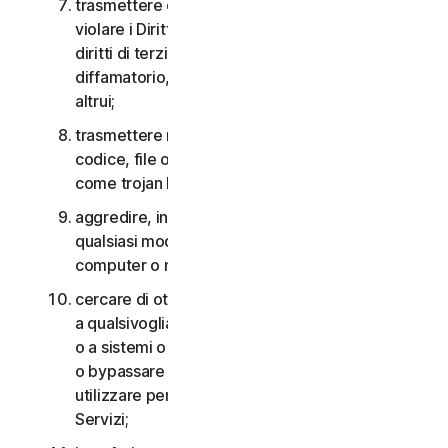
trasmettere o archiviare materiale che potrebbe
violare i Diritti di proprietà intellettuale o altri
diritti di terzi o che risulta illegale, lesivo,
diffamatorio, calunnioso o invasivo della privacy
altrui;
trasmettere materiale che contiene virus o altro
codice, file o programmi per computer dannosi
come trojan horse, worm o time bomb;
aggredire, interferire, negare il servizio in
qualsiasi modo o forma a qualsiasi altra rete,
computer o nodo attraverso i Servizi;
cercare di ottenere un accesso non autorizzato
a qualsivoglia Servizio, agli account di altri utenti
o a sistemi o reti di computer connessi ai Servizi
o bypassare qualsiasi misura che potremmo
utilizzare per prevenire o limitare l’accesso ai
Servizi;