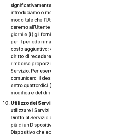
significativamente dannosa per l’Utente o
introduciamo o modifichiamo i criteri di idoneità in
modo tale che l’Utente non abbia più diritto ai Servizi,
daremo all’Utente un preavviso di quattordici (14)
giorni e (i) gli forniremo servizi comparabili o superiori
per il periodo rimanente del Servizio senza alcun
costo aggiuntivo; oppure (ii) concederemo all’Utente il
diritto di recedere dal contratto e ricevere un
rimborso proporzionale per il periodo rimanente del
Servizio. Per esercitare questo diritto, l’Utente deve
comunicarci il desiderio di rescindere il contratto
entro quattordici (14) giorni dalla notifica della
modifica e del diritto di rescissione.
Utilizzo dei Servizi in una rete.
L’Utente può
utilizzare i Servizi su una rete a condizione che il
Diritto al Servizio consenta di accedere o utilizzarli su
più di un Dispositivo e a condizione che ogni
Dispositivo che accede a o utilizza i Servizi per i