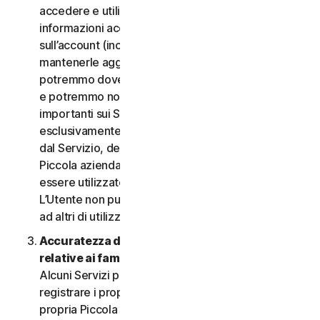
accedere e utilizzare i Servizi. È importante fornire
informazioni accurate, complete e aggiornate
sull’account (incluso un indirizzo e-mail valido) e
mantenerle aggiornate. In caso contrario,
potremmo dover sospendere o chiudere l’account
e potremmo non riuscire a inviare notifiche
importanti sui Servizi. L’account è personale ed
esclusivamente a uso dell’Utente (o, se consentito
dal Servizio, dei relativi familiari o della relativa
Piccola azienda) per gestire i Servizi, e non deve
essere utilizzato da terzi per alcuno scopo.
L’Utente non può vendere, trasferire o consentire
ad altri di utilizzare le credenziali dell’account.
Accuratezza delle informazioni (incluse quelle
relative ai familiari o alla Piccola azienda)
.
Alcuni Servizi potrebbero consentire all’Utente di
registrare i propri familiari, i dipendenti della
propria Piccola azienda o i propri dispositivi per