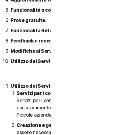
Funzionalità o contenuti di terzi.
Prove gratuite.
Funzionalità Beta.
Feedback e recensioni.
Modifiche ai Servizi.
Utilizzo dei Servizi in una rete.
Utilizzo dei Servizi.
Servizi per i consumatori o aziendali
. I nostri
Servizi per i consumatori sono concepiti e adatti
esclusivamente per i consumatori, non per le
Piccole aziende.
Creazione e gestione di un account.
Potrebbe
essere necessario disporre di un account per