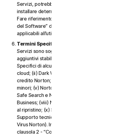
Servizi, potrebbe essere necessario scaricare e
installare determinati Software su un Dispositivo.
Fare riferimento alla clausola 3 - “Termini di Licenza
del Software” del CLS per i termini e le condizioni
applicabili all’utilizzo di tale Software.
Termini Specifici di alcuni Servizi.
I seguenti
Servizi sono soggetti a termini e condizioni
aggiuntivi stabiliti nella clausola 4 - “Termini
Specifici di alcuni Servizi” del CLS: (i) Backup nel
cloud; (ii) Dark Web Monitoring; (iii) Portale del
credito Norton; (iv) Norton Family e Protezione
minori; (v) Norton Password Manager; (vi) Norton
Safe Search e Norton Safe Web; (vii) Norton Small
Business; (viii) Norton VPN; (ix) Servizi di supporto
al ripristino; (x) Social Media Monitoring e (xi)
Supporto tecnico (inclusa la Promessa Protezione
Virus Norton). In caso di conflitto o incoerenza tra la
clausola 2 - “Condizioni Generali del Servizio” e la