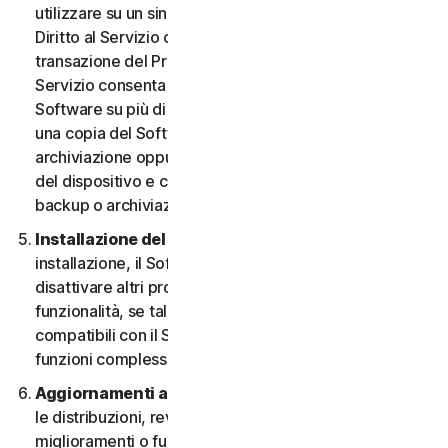
utilizzare su un singolo Dispositivo, a meno che il
Diritto al Servizio o la documentazione relativa alla
transazione del Provider da cui è stato ottenuto il
Servizio consenta espressamente di utilizzare il
Software su più di un Dispositivo. È possibile eseguire
una copia del Software avente finalità di backup o
archiviazione oppure copiare il Software sull’hard disk
del dispositivo e conservare l’originale solo per fini di
backup o archiviazione.
Installazione del software.
Durante la procedura di
installazione, il Software potrebbe disinstallare o
disattivare altri prodotti per la sicurezza, o le relative
funzionalità, se tali prodotti o funzionalità non sono
compatibili con il Software o allo scopo di migliorare le
funzioni complessive del Software.
Aggiornamenti automatici dei contenuti.
Non tutte
le distribuzioni, revisioni, aggiornamenti,
miglioramenti o funzionalità saranno disponibili su