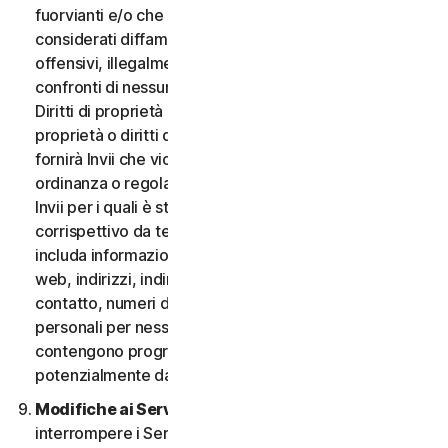
fuorvianti e/o che possano essere ragionevolmente
considerati diffamatori, calunniosi, deprecabili,
offensivi, illegalmente intimidatori o molesti nei
confronti di nessuno; (iii) non fornirà Invii che violano i
Diritti di proprietà intellettuale di terzi o altri diritti di
proprietà o diritti di pubblicità o privacy; (iv) non
fornirà Invii che violano qualsiasi legge, statuto,
ordinanza o regolamento applicabile; (v) non fornirà
Invii per i quali è stato compensato o concesso alcun
corrispettivo da terzi; (vi) non fornirà alcun Invio che
includa informazioni che fanno riferimento ad altri siti
web, indirizzi, indirizzi e-mail, informazioni di
contatto, numeri di telefono o altre informazioni
personali per nessuno; e (vii) non fornirà Invii che
contengono programmi o file di computer
potenzialmente dannosi.
Modifiche ai Servizi.
Potremmo modificare o
interrompere i Servizi oppure introdurre o variare i