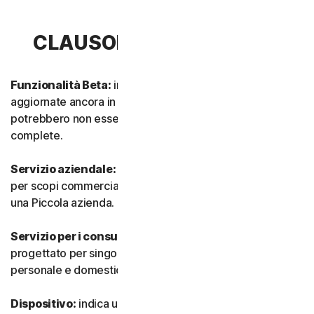
CLAUSOLA 1 - DEFINIZIONI
Funzionalità Beta:
indica funzionalità nuove e/o
aggiornate ancora in modalità test. Tali funzionalità
potrebbero non essere ancora completamente attive o
complete.
Servizio aziendale:
indica qualsiasi Servizio progettato
per scopi commerciali e destinato all’utilizzo interno in
una Piccola azienda.
Servizio per i consumatori:
indica qualsiasi Servizio
progettato per singoli consumatori e destinato all’utilizzo
personale e domestico.
Dispositivo:
indica un computer, un laptop, uno