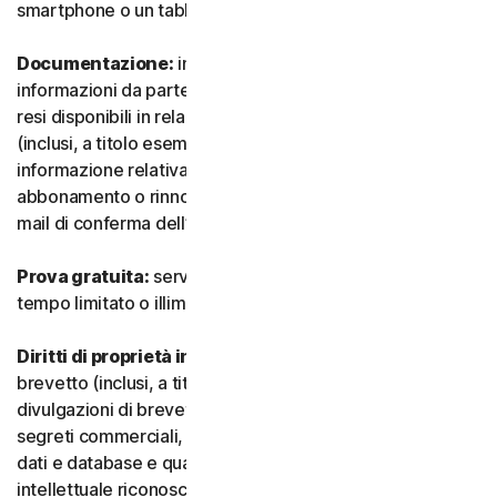
smartphone o un tablet.
Documentazione:
indica tutti i documenti e le
informazioni da parte nostra che accompagnano o sono
resi disponibili in relazione al Servizio e/o al Software
(inclusi, a titolo esemplificativo e non esaustivo, qualsiasi
informazione relativa a confezione, acquisto,
abbonamento o rinnovo, come un acquisto, ricevuta o e-
mail di conferma dell’iscrizione o del rinnovo).
Prova gratuita:
servizio offerto su base gratuita, a
tempo limitato o illimitato.
Diritti di proprietà intellettuale:
indica i diritti di
brevetto (inclusi, a titolo esemplificativo, domande e
divulgazioni di brevetti), invenzioni, diritti d’autore,
segreti commerciali, diritti morali, know-how, diritti su
dati e database e qualsiasi altro diritto di proprietà
intellettuale riconosciuto in qualsiasi Paese o