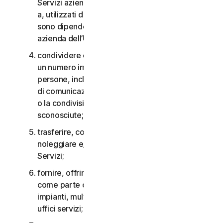
Servizi aziendali non possono essere accessibili
a, utilizzati da o condivisi con persone che non
sono dipendenti o non fanno parte della Piccola
azienda dell’Utente;
condividere qualsiasi dato o altro contenuto con
un numero irragionevolmente elevato di
persone, incluso, a titolo esemplificativo, l’invio
di comunicazioni a un gran numero di destinatari
o la condivisione di contenuti con persone
sconosciute;
trasferire, concedere in licenza, affittare,
noleggiare e/o prestare il diritto di utilizzare i
Servizi;
fornire, offrire o rendere disponibili i Servizi
come parte di un accordo per la gestione di
impianti, multiproprietà, provider di servizi o
uffici servizi;