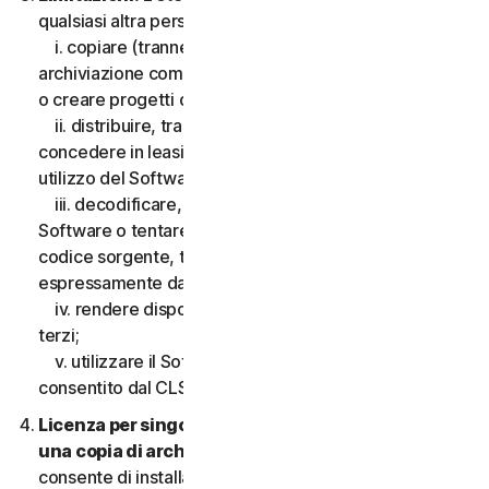
qualsiasi altra persona, quanto segue:
i. copiare (tranne che per scopi di backup o
archiviazione come consentito di seguito), modificare
o creare progetti derivati basati sul Software;
ii. distribuire, trasferire, concedere in licenza,
concedere in leasing, prestare o noleggiare il diritto di
utilizzo del Software a terzi;
iii. decodificare, decompilare o disassemblare il
Software o tentare in qualsiasi modo di scoprire il
codice sorgente, tranne e solo nella misura consentita
espressamente dalla legge applicabile;
iv. rendere disponibili le funzionalità del Software a
terzi;
v. utilizzare il Software in qualsiasi modo non
consentito dal CLS.
Licenza per singolo dispositivo; consentita solo
una copia di archivio o di backup.
Il presente CLS
consente di installare solo una copia del Software da