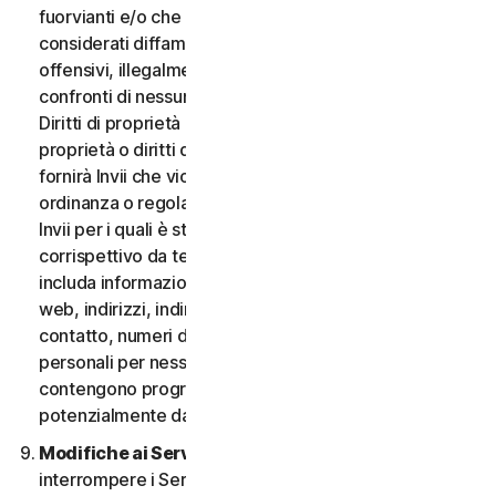
fuorvianti e/o che possano essere ragionevolmente
considerati diffamatori, calunniosi, deprecabili,
offensivi, illegalmente intimidatori o molesti nei
confronti di nessuno; (iii) non fornirà Invii che violano i
Diritti di proprietà intellettuale di terzi o altri diritti di
proprietà o diritti di pubblicità o privacy; (iv) non
fornirà Invii che violano qualsiasi legge, statuto,
ordinanza o regolamento applicabile; (v) non fornirà
Invii per i quali è stato compensato o concesso alcun
corrispettivo da terzi; (vi) non fornirà alcun Invio che
includa informazioni che fanno riferimento ad altri siti
web, indirizzi, indirizzi e-mail, informazioni di
contatto, numeri di telefono o altre informazioni
personali per nessuno; e (vii) non fornirà Invii che
contengono programmi o file di computer
potenzialmente dannosi.
Modifiche ai Servizi.
Potremmo modificare o
interrompere i Servizi oppure introdurre o variare i