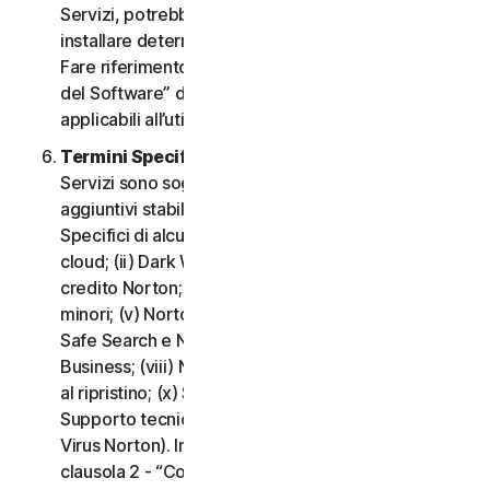
Servizi, potrebbe essere necessario scaricare e
installare determinati Software su un Dispositivo.
Fare riferimento alla clausola 3 - “Termini di Licenza
del Software” del CLS per i termini e le condizioni
applicabili all’utilizzo di tale Software.
Termini Specifici di alcuni Servizi.
I seguenti
Servizi sono soggetti a termini e condizioni
aggiuntivi stabiliti nella clausola 4 - “Termini
Specifici di alcuni Servizi” del CLS: (i) Backup nel
cloud; (ii) Dark Web Monitoring; (iii) Portale del
credito Norton; (iv) Norton Family e Protezione
minori; (v) Norton Password Manager; (vi) Norton
Safe Search e Norton Safe Web; (vii) Norton Small
Business; (viii) Norton VPN; (ix) Servizi di supporto
al ripristino; (x) Social Media Monitoring e (xi)
Supporto tecnico (inclusa la Promessa Protezione
Virus Norton). In caso di conflitto o incoerenza tra la
clausola 2 - “Condizioni Generali del Servizio” e la