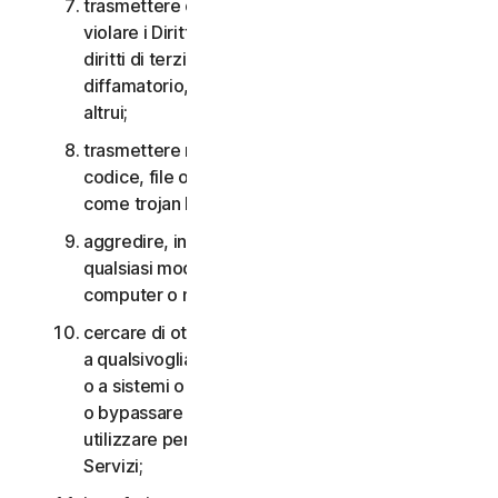
trasmettere o archiviare materiale che potrebbe
violare i Diritti di proprietà intellettuale o altri
diritti di terzi o che risulta illegale, lesivo,
diffamatorio, calunnioso o invasivo della privacy
altrui;
trasmettere materiale che contiene virus o altro
codice, file o programmi per computer dannosi
come trojan horse, worm o time bomb;
aggredire, interferire, negare il servizio in
qualsiasi modo o forma a qualsiasi altra rete,
computer o nodo attraverso i Servizi;
cercare di ottenere un accesso non autorizzato
a qualsivoglia Servizio, agli account di altri utenti
o a sistemi o reti di computer connessi ai Servizi
o bypassare qualsiasi misura che potremmo
utilizzare per prevenire o limitare l’accesso ai
Servizi;