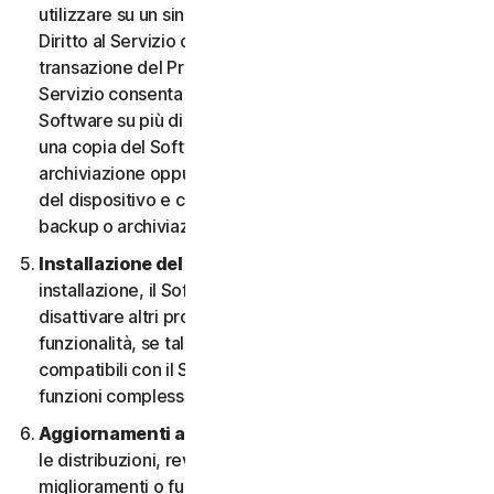
utilizzare su un singolo Dispositivo, a meno che il
Diritto al Servizio o la documentazione relativa alla
transazione del Provider da cui è stato ottenuto il
Servizio consenta espressamente di utilizzare il
Software su più di un Dispositivo. È possibile eseguire
una copia del Software avente finalità di backup o
archiviazione oppure copiare il Software sull’hard disk
del dispositivo e conservare l’originale solo per fini di
backup o archiviazione.
Installazione del software.
Durante la procedura di
installazione, il Software potrebbe disinstallare o
disattivare altri prodotti per la sicurezza, o le relative
funzionalità, se tali prodotti o funzionalità non sono
compatibili con il Software o allo scopo di migliorare le
funzioni complessive del Software.
Aggiornamenti automatici dei contenuti.
Non tutte
le distribuzioni, revisioni, aggiornamenti,
miglioramenti o funzionalità saranno disponibili su