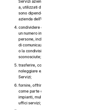
Servizi aziendali non possono essere accessibili
a, utilizzati da o condivisi con persone che non
sono dipendenti o non fanno parte della Piccola
azienda dell’Utente;
condividere qualsiasi dato o altro contenuto con
un numero irragionevolmente elevato di
persone, incluso, a titolo esemplificativo, l’invio
di comunicazioni a un gran numero di destinatari
o la condivisione di contenuti con persone
sconosciute;
trasferire, concedere in licenza, affittare,
noleggiare e/o prestare il diritto di utilizzare i
Servizi;
fornire, offrire o rendere disponibili i Servizi
come parte di un accordo per la gestione di
impianti, multiproprietà, provider di servizi o
uffici servizi;