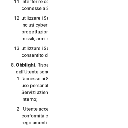
interferire con o interrompere server o reti
connesse a Software o Servizi;
utilizzare i Servizi per qualsiasi scopo militare,
inclusi cyberguerra, sviluppo di armi,
progettazione, fabbricazione o produzione di
missili, armi nucleari, chimiche o biologiche;
utilizzare i Servizi in qualsiasi modo non
consentito dal CLS.
Obblighi.
Rispetto all’uso del Servizio, gli obblighi
dell’Utente sono i seguenti:
l’accesso ai Servizi per i consumatori è solo per
uso personale o domestico oppure, nel caso dei
Servizi aziendali, è solo per uso aziendale
interno;
l’Utente accetta di utilizzare i Servizi in
conformità con il CLS e tutte le leggi e i
regolamenti applicabili;