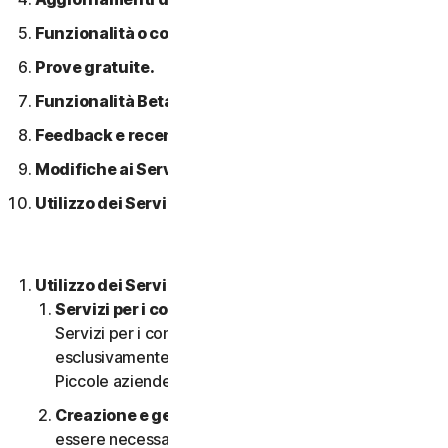
Funzionalità o contenuti di terzi.
Prove gratuite.
Funzionalità Beta.
Feedback e recensioni.
Modifiche ai Servizi.
Utilizzo dei Servizi in una rete.
Utilizzo dei Servizi.
Servizi per i consumatori o aziendali
. I nostri
Servizi per i consumatori sono concepiti e adatti
esclusivamente per i consumatori, non per le
Piccole aziende.
Creazione e gestione di un account.
Potrebbe
essere necessario disporre di un account per