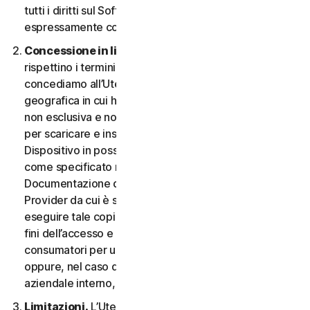
tutti i diritti sul Software e la Documentazione non
espressamente concessi nel CLS.
Concessione in licenza.
A condizione che si
rispettino i termini e le condizioni del CLS,
concediamo all’Utente, nel territorio o nell’area
geografica in cui ha acquisito il Software, una licenza
non esclusiva e non trasferibile a tempo indeterminato
per scaricare e installare una copia del Software sul
Dispositivo in possesso o controllato dall'Utente,
come specificato nel Diritto al Servizio o nella
Documentazione della transazione applicabile dal
Provider da cui è stato ottenuto il Servizio, e per
eseguire tale copia del Software esclusivamente ai
fini dell’accesso e dell’utilizzo dei Servizi per i
consumatori per uso personale non commerciale,
oppure, nel caso dei Servizi aziendali, per uso
aziendale interno, durante il Periodo del Servizio.
Limitazioni.
L’Utente non può, né può permettere a