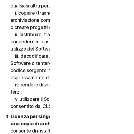
qualsiasi altra persona, quanto segue:
i. copiare (tranne che per scopi di backup o
archiviazione come consentito di seguito), modificare
o creare progetti derivati basati sul Software;
ii. distribuire, trasferire, concedere in licenza,
concedere in leasing, prestare o noleggiare il diritto di
utilizzo del Software a terzi;
iii. decodificare, decompilare o disassemblare il
Software o tentare in qualsiasi modo di scoprire il
codice sorgente, tranne e solo nella misura consentita
espressamente dalla legge applicabile;
iv. rendere disponibili le funzionalità del Software a
terzi;
v. utilizzare il Software in qualsiasi modo non
consentito dal CLS.
Licenza per singolo dispositivo; consentita solo
una copia di archivio o di backup.
Il presente CLS
consente di installare solo una copia del Software da