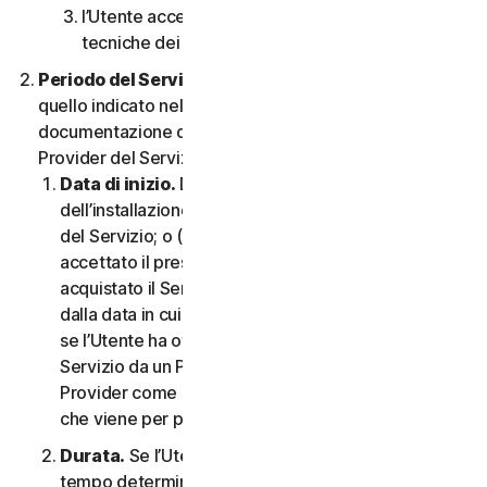
l’Utente accetta di rispettare tutte le limitazioni
tecniche dei Servizi e/o del Software.
Periodo del Servizio.
Il Periodo del Servizio sarà
quello indicato nella Documentazione o nella
documentazione di transazione applicabile dal
Provider del Servizio.
Data di inizio.
Dovrà partire (a) dalla data
dell’installazione iniziale del Software o dell’utilizzo
del Servizio; o (b) dalla data in cui l’Utente ha
accettato il presente CLS; o (c) se l’Utente ha
acquistato il Servizio dal nostro negozio online,
dalla data in cui è stato completato l’acquisto; o (d)
se l’Utente ha ottenuto il diritto di utilizzare il
Servizio da un Provider, dalla data stabilita da tale
Provider come applicabile, qualunque sia la data
che viene per prima.
Durata.
Se l’Utente dispone di un abbonamento a
tempo determinato, il Servizio terminerà