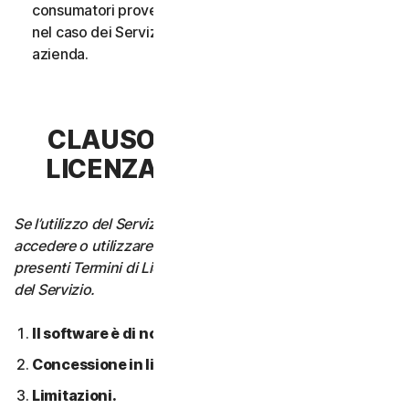
consumatori provenga da un unico nucleo familiare o,
nel caso dei Servizi aziendali, da un’unica Piccola
azienda.
CLAUSOLA 3 - TERMINI DI
LICENZA DEL SOFTWARE
Se l’utilizzo del Servizio richiede di scaricare, installare,
accedere o utilizzare il Software su un Dispositivo, i
presenti Termini di Licenza si applicano anche all’utilizzo
del Servizio.
Il software è di nostra proprietà.
Concessione in licenza.
Limitazioni.