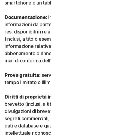
smartphone o un tablet.
Documentazione:
indica tutti i documenti e le
informazioni da parte nostra che accompagnano o sono
resi disponibili in relazione al Servizio e/o al Software
(inclusi, a titolo esemplificativo e non esaustivo, qualsiasi
informazione relativa a confezione, acquisto,
abbonamento o rinnovo, come un acquisto, ricevuta o e-
mail di conferma dell’iscrizione o del rinnovo).
Prova gratuita:
servizio offerto su base gratuita, a
tempo limitato o illimitato.
Diritti di proprietà intellettuale:
indica i diritti di
brevetto (inclusi, a titolo esemplificativo, domande e
divulgazioni di brevetti), invenzioni, diritti d’autore,
segreti commerciali, diritti morali, know-how, diritti su
dati e database e qualsiasi altro diritto di proprietà
intellettuale riconosciuto in qualsiasi Paese o