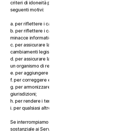
criteri di idoneità per i Servizi, per uno o più dei
seguenti motivi:
a. per riflettere i cambiamenti delle tecnologie;
b. per riflettere i cambiamenti nella natura delle
minacce informatiche;
c. per assicurare la conformità alla legge e riflettere i
cambiamenti legislativi;
d. per assicurare la conformità ai requisiti imposti da
un organismo di regolamentazione;
e. per aggiungere funzionalità aggiuntive;
f. per correggere eventuali errori;
g. per armonizzare i servizi o i termini in più
giurisdizioni;
h. per rendere i termini più chiari; e
i. per qualsiasi altro valido motivo.
Se interrompiamo i Servizi, apportiamo una modifica
sostanziale ai Servizi che potrebbe essere