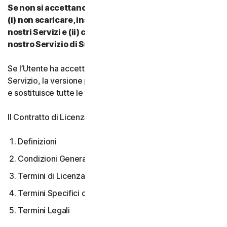
Se non si accettano i termini e le condizioni del CLS:
(i) non scaricare, installare, accedere a o utilizzare i
nostri Servizi e (ii) contattare il proprio Provider o il
nostro Servizio di Supporto Clienti.
Se l’Utente ha accettato più versioni del CLS per un
Servizio, la versione più recente accettata è quella valida
e sostituisce tutte le versioni precedenti.
Il Contratto di Licenza e Servizi copre:
Definizioni
Condizioni Generali del Servizio
Termini di Licenza Software
Termini Specifici di alcuni Servizi
Termini Legali