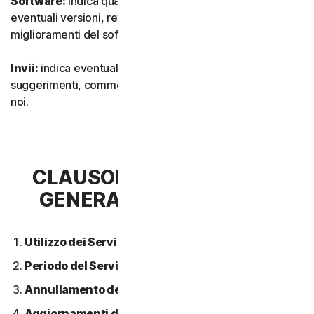
Software:
indica qualsiasi nostro software, inclusi
eventuali versioni, revisioni, aggiornamenti o
miglioramenti del software.
Invii:
indica eventuali feedback, recensioni,
suggerimenti, commenti o idee relativi ai Servizi inviati a
noi.
CLAUSOLA 2 - CONDIZIONI
GENERALI DEL SERVIZIO
Utilizzo dei Servizi.
Periodo del Servizio.
Annullamento del Servizio.
Aggiornamenti dei contenuti.