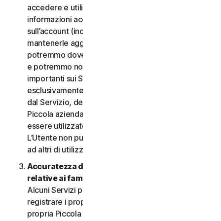
accedere e utilizzare i Servizi. È importante fornire
informazioni accurate, complete e aggiornate
sull’account (incluso un indirizzo e-mail valido) e
mantenerle aggiornate. In caso contrario,
potremmo dover sospendere o chiudere l’account
e potremmo non riuscire a inviare notifiche
importanti sui Servizi. L’account è personale ed
esclusivamente a uso dell’Utente (o, se consentito
dal Servizio, dei relativi familiari o della relativa
Piccola azienda) per gestire i Servizi, e non deve
essere utilizzato da terzi per alcuno scopo.
L’Utente non può vendere, trasferire o consentire
ad altri di utilizzare le credenziali dell’account.
Accuratezza delle informazioni (incluse quelle
relative ai familiari o alla Piccola azienda)
.
Alcuni Servizi potrebbero consentire all’Utente di
registrare i propri familiari, i dipendenti della
propria Piccola azienda o i propri dispositivi per