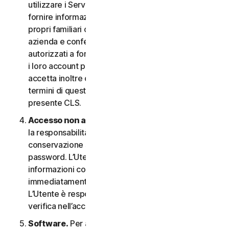
utilizzare i Servizi. In questo caso è necessario
fornire informazioni veritiere e accurate su di sé, i
propri familiari o i dipendenti della propria Piccola
azienda e confermare di essere debitamente
autorizzati a fornire tali informazioni e a monitorare
i loro account per loro conto. L’Utente
accetta inoltre di informare tali persone riguardo ai
termini di questo CLS e garantire la compliance al
presente CLS.
Accesso non autorizzato all’account
. L’Utente ha
la responsabilità esclusiva di garantire la
conservazione sicura del proprio nome utente e
password. L’Utente non deve condividere queste
informazioni con altri e si impegna a riportare
immediatamente qualsiasi utilizzo non autorizzato.
L’Utente è responsabile di qualsiasi attività che si
verifica nell’account.
Software.
Per accedere e utilizzare determinati