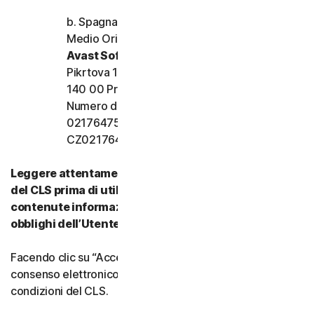
b. Spagna, Francia, Italia e resto d’Europa,
Medio Oriente e Africa
Avast Software s.r.o.
Pikrtova 1737/1a, Nusle,
140 00 Praga 4, Repubblica Ceca
Numero di registrazione dell’azienda:
02176475 e numero di partita IVA:
CZ02176475
Leggere attentamente tutti i termini e le condizioni
del CLS prima di utilizzare i nostri Servizi. Vi sono
contenute informazioni importanti su diritti e
obblighi dell’Utente.
Facendo clic su “Accetto” o indicando in altro modo il
consenso elettronico, si accettano i termini e le
condizioni del CLS.