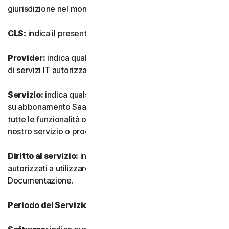
giurisdizione nel mondo.
CLS:
indica il presente Contratto di Licenza e Servizi.
Provider:
indica qualsiasi nostro rivenditore o provider
di servizi IT autorizzato.
Servizio:
indica qualsiasi nostro servizio o offerta basata
su abbonamento SaaS (software as-a-service) insieme a
tutte le funzionalità o servizi associati, nonché qualsiasi
nostro servizio o prodotto una tantum.
Diritto al servizio:
indica il numero e il tipo di Dispositivi
autorizzati a utilizzare il Software, come specificato nella
Documentazione.
Periodo del Servizio:
indica la durata del Servizio.