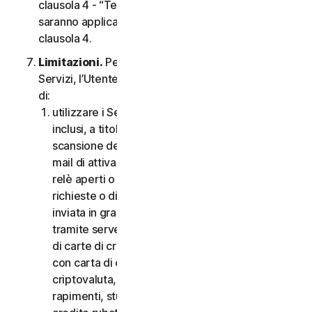
clausola 4 - “Termini Specifici di alcuni Servizi”,
saranno applicabili le condizioni contenute nella
clausola 4.
Limitazioni.
Per quanto riguarda l’utilizzo dei
Servizi, l’Utente non può, né può consentire ad altri
di:
utilizzare i Servizi per scopi illegali o fraudolenti,
inclusi, a titolo esemplificativo ma non esaustivo,
scansione delle porte, invio di spam, invio di e-
mail di attivazione o disattivazione, scansione di
relè aperti o proxy aperti, invio di e-mail non
richieste o di qualsiasi versione o tipo di e-mail
inviata in grandi quantità anche se indirizzata
tramite server di terzi, lancio di pop-up, utilizzo
di carte di credito rubate, messa in atto di frodi
con carta di credito, frodi finanziarie, frodi in
criptovaluta, occultamenti, estorsioni, ricatti,
rapimenti, stupri, omicidi, vendita di carte di