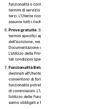
funzionalità o contenuti possono essere soggetti ai
termini di servizio e alle informative sulla privacy di tali
terzi. L’Utente riconosce la sola responsabilità e si
assume tutti i rischi derivanti dall’uso di risorse di terzi.
Prove gratuite.
Se offriamo una Prova gratuita, i
termini specifici applicabili saranno forniti al momento
dell’iscrizione, nei materiali promozionali e/o nella
Documentazione che ne descrivono i dettagli.
L’utilizzo della Prova gratuita è soggetto al rispetto di
tali condizioni specifiche.
Funzionalità Beta.
Possiamo includere nei Servizi
destinati all’Utente le funzionalità Beta che
consentono di fornire feedback. L’utilizzo di tali
funzionalità potrebbe essere soggetto al pagamento
di commissioni. L’Utente comprende e accetta che
l’utilizzo delle Funzionalità Beta è volontario e non
siamo obbligati a fornire alcuna Funzionalità Beta.