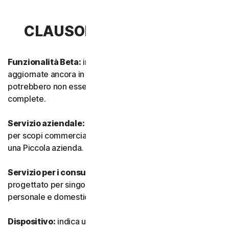
CLAUSOLA 1 - DEFINIZIONI
Funzionalità Beta:
indica funzionalità nuove e/o
aggiornate ancora in modalità test. Tali funzionalità
potrebbero non essere ancora completamente attive o
complete.
Servizio aziendale:
indica qualsiasi Servizio progettato
per scopi commerciali e destinato all’utilizzo interno in
una Piccola azienda.
Servizio per i consumatori:
indica qualsiasi Servizio
progettato per singoli consumatori e destinato all’utilizzo
personale e domestico.
Dispositivo:
indica un computer, un laptop, uno