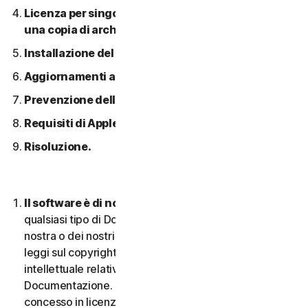
Licenza per singolo dispositivo; consentita solo
una copia di archivio o di backup.
Installazione del software.
Aggiornamenti automatici dei contenuti.
Prevenzione della pirateria software.
Requisiti di Apple.
Risoluzione.
Il software è di nostra proprietà.
Il Software e
qualsiasi tipo di Documentazione sono di proprietà
nostra o dei nostri licenziatari e sono protetti dalle
leggi sul copyright. Ciò include tutti i Diritti di proprietà
intellettuale relativi al Software e alla
Documentazione. Qualsiasi Software fornito da noi è
concesso in licenza e non venduto, e ci riserviamo