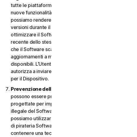
tutte le piattaforme. L’Utente ha il diritto di ricevere
nuove funzionalità e versioni del Software non appena
possiamo rendere disponibili tali funzionalità e
versioni durante il Periodo del Servizio. Al fine di
ottimizzare il Software e di ottenere la versione più
recente dello stesso, l’Utente accetta la possibilità
che il Software scarichi e installi nuove versioni e
aggiornamenti a mano a mano che li rendiamo
disponibili. L’Utente accetta inoltre di ricevere e ci
autorizza a inviare le nuove versioni e aggiornamenti
per il Dispositivo.
Prevenzione della pirateria software.
Nel Software
possono essere presenti misure tecnologiche
progettate per impedire l’utilizzo senza licenza o
illegale del Software. L’Utente accetta che noi
possiamo utilizzare tali misure per proteggerci da atti
di pirateria Software (ad esempio, il Software può
contenere una tecnologia di applicazione che limita la