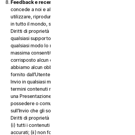
Feedback e recensioni.
Per qualsiasi Invio, l’Utente
concede a noi e alle nostre affiliate l’autorizzazione a
utilizzare, riprodurre, copiare e tradurre il proprio Invio
in tutto il mondo, secondo i termini di protezione dei
Diritti di proprietà intellettuale, in qualsiasi forma e su
qualsiasi supporto, senza alcuna restrizione e in
qualsiasi modo lo riteniamo opportuno, nella misura
massima consentita dalla legge applicabile. Non sarà
corrisposto alcun compenso per l’uso dell’Invio. Non
abbiamo alcun obbligo di pubblicare o utilizzare l’Invio
fornito dall’Utente e possiamo rimuovere qualsiasi
Invio in qualsiasi momento, in particolare se viola i
termini contenuti nel presente documento. Fornendo
una Presentazione, l’Utente dichiara e garantisce di
possedere o comunque controllare tutti i diritti
sull’Invio che gli sono necessari per fornirlo, inclusi i
Diritti di proprietà intellettuale. L’Utente accetta che:
(i) tutti i contenuti dei propri Invii devono essere
accurati; (ii) non fornirà Invii ritenuti falsi, inesatti o