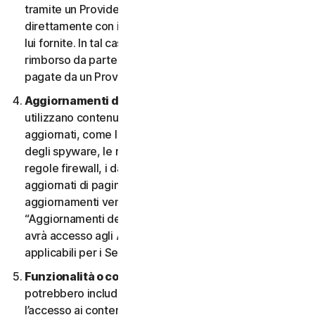
tramite un Provider e desidera annullarlo, deve farlo
direttamente con il Provider, seguendo le istruzioni da
lui fornite. In tal caso, non si ha diritto a nessun
rimborso da parte nostra di eventuali commissioni
pagate da un Provider.
Aggiornamenti dei contenuti.
Alcuni Servizi
utilizzano contenuti che vengono periodicamente
aggiornati, come le definizioni dei virus, le definizioni
degli spyware, le regole antispam, gli elenchi URL, le
regole firewall, i dati di vulnerabilità e gli elenchi
aggiornati di pagine web autenticate. Questi
aggiornamenti vengono definiti collettivamente
“Aggiornamenti dei contenuti”. In tal caso, l’Utente
avrà accesso agli Aggiornamenti dei contenuti
applicabili per i Servizi durante il Periodo del Servizio.
Funzionalità o contenuti di terzi.
I Servizi
potrebbero includere funzionalità di terzi o consentire
l’accesso ai contenuti di un sito Web di terzi. Tali