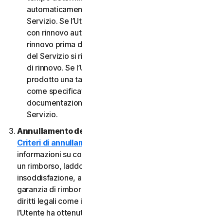
automaticamente al termine del Periodo del
Servizio. Se l’Utente dispone di un abbonamento
con rinnovo automatico, a meno che non annulli il
rinnovo prima della data di fatturazione, il Periodo
del Servizio si rinnoverà automaticamente alla data
di rinnovo. Se l’Utente dispone di un servizio o di un
prodotto una tantum, il Periodo del servizio durerà
come specificato nella Documentazione o nella
documentazione applicabile dal Provider del
Servizio.
Annullamento del Servizio.
Consultare i nostri
Criteri di annullamento e di rimborso
per
informazioni su come annullare il contratto e ottenere
un rimborso, laddove applicabile. In caso di
insoddisfazione, alcuni Servizi possono includere una
garanzia di rimborso, indipendentemente da eventuali
diritti legali come i diritti di recesso. Tuttavia, se
l’Utente ha ottenuto il diritto di utilizzare il Servizio