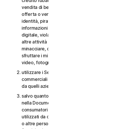
credito rubate, vendita di beni rubati, offerta o
vendita di beni proibiti, militari e a duplice uso,
offerta o vendita di sostanze controllate, furti di
identità, pirateria informatica, pharming, furto di
informazioni in qualsiasi forma o scala, pirateria
digitale, violazioni della proprietà intellettuale e
altre attività simili; molestare, perseguitare,
minacciare, danneggiare o controllare altri o
sfruttare i minori in qualsiasi modo, inclusi audio,
video, fotografie, contenuti digitali, ecc.;
utilizzare i Servizi per i consumatori per scopi
commerciali o i Servizi aziendali per scopi diversi
da quelli aziendali interni;
salvo quanto diversamente previsto nel CLS o
nella Documentazione, i Servizi per i
consumatori non possono essere accessibili a,
utilizzati da o condivisi con familiari, non familiari
o altre persone che non risiedono con l’Utente e i