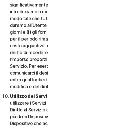
significativamente dannosa per l’Utente o
introduciamo o modifichiamo i criteri di idoneità in
modo tale che l’Utente non abbia più diritto ai Servizi,
daremo all’Utente un preavviso di quattordici (14)
giorni e (i) gli forniremo servizi comparabili o superiori
per il periodo rimanente del Servizio senza alcun
costo aggiuntivo; oppure (ii) concederemo all’Utente il
diritto di recedere dal contratto e ricevere un
rimborso proporzionale per il periodo rimanente del
Servizio. Per esercitare questo diritto, l’Utente deve
comunicarci il desiderio di rescindere il contratto
entro quattordici (14) giorni dalla notifica della
modifica e del diritto di rescissione.
Utilizzo dei Servizi in una rete.
L’Utente può
utilizzare i Servizi su una rete a condizione che il
Diritto al Servizio consenta di accedere o utilizzarli su
più di un Dispositivo e a condizione che ogni
Dispositivo che accede a o utilizza i Servizi per i