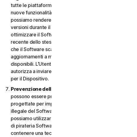
tutte le piattaforme. L’Utente ha il diritto di ricevere
nuove funzionalità e versioni del Software non appena
possiamo rendere disponibili tali funzionalità e
versioni durante il Periodo del Servizio. Al fine di
ottimizzare il Software e di ottenere la versione più
recente dello stesso, l’Utente accetta la possibilità
che il Software scarichi e installi nuove versioni e
aggiornamenti a mano a mano che li rendiamo
disponibili. L’Utente accetta inoltre di ricevere e ci
autorizza a inviare le nuove versioni e aggiornamenti
per il Dispositivo.
Prevenzione della pirateria software.
Nel Software
possono essere presenti misure tecnologiche
progettate per impedire l’utilizzo senza licenza o
illegale del Software. L’Utente accetta che noi
possiamo utilizzare tali misure per proteggerci da atti
di pirateria Software (ad esempio, il Software può
contenere una tecnologia di applicazione che limita la