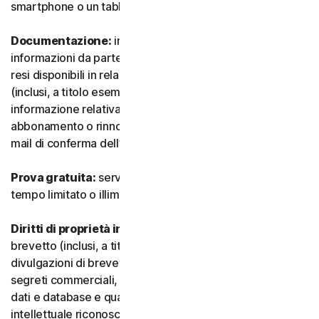
smartphone o un tablet.
Documentazione:
indica tutti i documenti e le
informazioni da parte nostra che accompagnano o sono
resi disponibili in relazione al Servizio e/o al Software
(inclusi, a titolo esemplificativo e non esaustivo, qualsiasi
informazione relativa a confezione, acquisto,
abbonamento o rinnovo, come un acquisto, ricevuta o e-
mail di conferma dell’iscrizione o del rinnovo).
Prova gratuita:
servizio offerto su base gratuita, a
tempo limitato o illimitato.
Diritti di proprietà intellettuale:
indica i diritti di
brevetto (inclusi, a titolo esemplificativo, domande e
divulgazioni di brevetti), invenzioni, diritti d’autore,
segreti commerciali, diritti morali, know-how, diritti su
dati e database e qualsiasi altro diritto di proprietà
intellettuale riconosciuto in qualsiasi Paese o