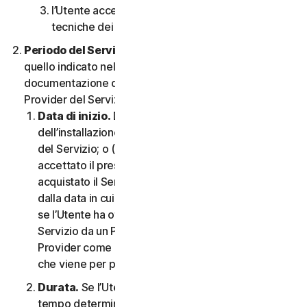
l’Utente accetta di rispettare tutte le limitazioni
tecniche dei Servizi e/o del Software.
Periodo del Servizio.
Il Periodo del Servizio sarà
quello indicato nella Documentazione o nella
documentazione di transazione applicabile dal
Provider del Servizio.
Data di inizio.
Dovrà partire (a) dalla data
dell’installazione iniziale del Software o dell’utilizzo
del Servizio; o (b) dalla data in cui l’Utente ha
accettato il presente CLS; o (c) se l’Utente ha
acquistato il Servizio dal nostro negozio online,
dalla data in cui è stato completato l’acquisto; o (d)
se l’Utente ha ottenuto il diritto di utilizzare il
Servizio da un Provider, dalla data stabilita da tale
Provider come applicabile, qualunque sia la data
che viene per prima.
Durata.
Se l’Utente dispone di un abbonamento a
tempo determinato, il Servizio terminerà