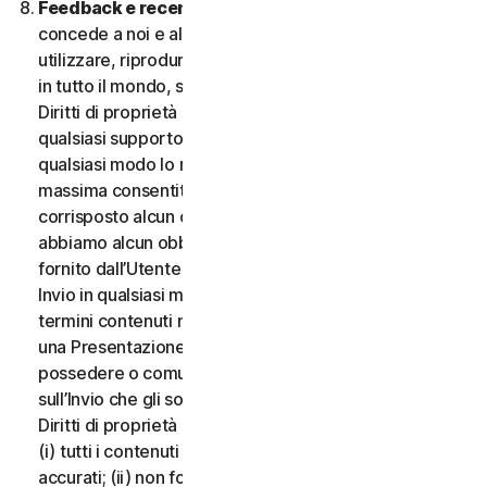
Feedback e recensioni.
Per qualsiasi Invio, l’Utente
concede a noi e alle nostre affiliate l’autorizzazione a
utilizzare, riprodurre, copiare e tradurre il proprio Invio
in tutto il mondo, secondo i termini di protezione dei
Diritti di proprietà intellettuale, in qualsiasi forma e su
qualsiasi supporto, senza alcuna restrizione e in
qualsiasi modo lo riteniamo opportuno, nella misura
massima consentita dalla legge applicabile. Non sarà
corrisposto alcun compenso per l’uso dell’Invio. Non
abbiamo alcun obbligo di pubblicare o utilizzare l’Invio
fornito dall’Utente e possiamo rimuovere qualsiasi
Invio in qualsiasi momento, in particolare se viola i
termini contenuti nel presente documento. Fornendo
una Presentazione, l’Utente dichiara e garantisce di
possedere o comunque controllare tutti i diritti
sull’Invio che gli sono necessari per fornirlo, inclusi i
Diritti di proprietà intellettuale. L’Utente accetta che:
(i) tutti i contenuti dei propri Invii devono essere
accurati; (ii) non fornirà Invii ritenuti falsi, inesatti o