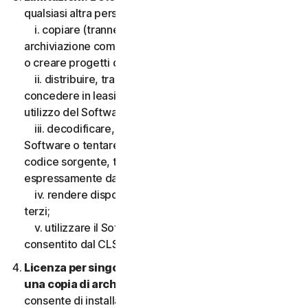
qualsiasi altra persona, quanto segue:
i. copiare (tranne che per scopi di backup o
archiviazione come consentito di seguito), modificare
o creare progetti derivati basati sul Software;
ii. distribuire, trasferire, concedere in licenza,
concedere in leasing, prestare o noleggiare il diritto di
utilizzo del Software a terzi;
iii. decodificare, decompilare o disassemblare il
Software o tentare in qualsiasi modo di scoprire il
codice sorgente, tranne e solo nella misura consentita
espressamente dalla legge applicabile;
iv. rendere disponibili le funzionalità del Software a
terzi;
v. utilizzare il Software in qualsiasi modo non
consentito dal CLS.
Licenza per singolo dispositivo; consentita solo
una copia di archivio o di backup.
Il presente CLS
consente di installare solo una copia del Software da