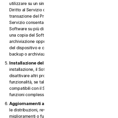
utilizzare su un singolo Dispositivo, a meno che il
Diritto al Servizio o la documentazione relativa alla
transazione del Provider da cui è stato ottenuto il
Servizio consenta espressamente di utilizzare il
Software su più di un Dispositivo. È possibile eseguire
una copia del Software avente finalità di backup o
archiviazione oppure copiare il Software sull’hard disk
del dispositivo e conservare l’originale solo per fini di
backup o archiviazione.
Installazione del software.
Durante la procedura di
installazione, il Software potrebbe disinstallare o
disattivare altri prodotti per la sicurezza, o le relative
funzionalità, se tali prodotti o funzionalità non sono
compatibili con il Software o allo scopo di migliorare le
funzioni complessive del Software.
Aggiornamenti automatici dei contenuti.
Non tutte
le distribuzioni, revisioni, aggiornamenti,
miglioramenti o funzionalità saranno disponibili su