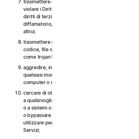
trasmettere o archiviare materiale che potrebbe
violare i Diritti di proprietà intellettuale o altri
diritti di terzi o che risulta illegale, lesivo,
diffamatorio, calunnioso o invasivo della privacy
altrui;
trasmettere materiale che contiene virus o altro
codice, file o programmi per computer dannosi
come trojan horse, worm o time bomb;
aggredire, interferire, negare il servizio in
qualsiasi modo o forma a qualsiasi altra rete,
computer o nodo attraverso i Servizi;
cercare di ottenere un accesso non autorizzato
a qualsivoglia Servizio, agli account di altri utenti
o a sistemi o reti di computer connessi ai Servizi
o bypassare qualsiasi misura che potremmo
utilizzare per prevenire o limitare l’accesso ai
Servizi;