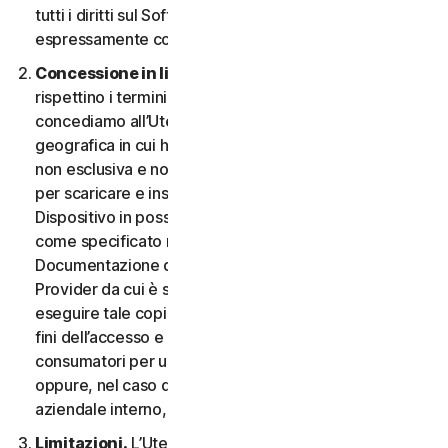
tutti i diritti sul Software e la Documentazione non
espressamente concessi nel CLS.
Concessione in licenza.
A condizione che si
rispettino i termini e le condizioni del CLS,
concediamo all’Utente, nel territorio o nell’area
geografica in cui ha acquisito il Software, una licenza
non esclusiva e non trasferibile a tempo indeterminato
per scaricare e installare una copia del Software sul
Dispositivo in possesso o controllato dall'Utente,
come specificato nel Diritto al Servizio o nella
Documentazione della transazione applicabile dal
Provider da cui è stato ottenuto il Servizio, e per
eseguire tale copia del Software esclusivamente ai
fini dell’accesso e dell’utilizzo dei Servizi per i
consumatori per uso personale non commerciale,
oppure, nel caso dei Servizi aziendali, per uso
aziendale interno, durante il Periodo del Servizio.
Limitazioni.
L’Utente non può, né può permettere a