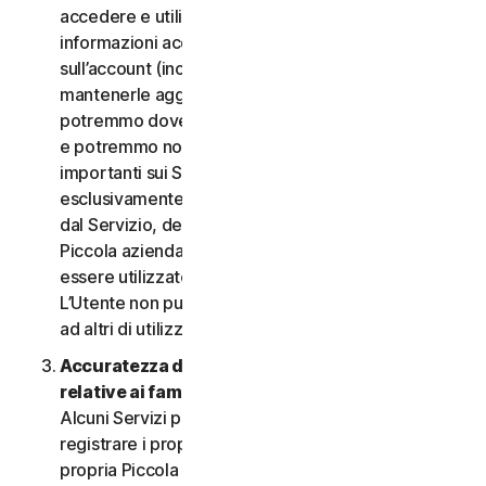
accedere e utilizzare i Servizi. È importante fornire
informazioni accurate, complete e aggiornate
sull’account (incluso un indirizzo e-mail valido) e
mantenerle aggiornate. In caso contrario,
potremmo dover sospendere o chiudere l’account
e potremmo non riuscire a inviare notifiche
importanti sui Servizi. L’account è personale ed
esclusivamente a uso dell’Utente (o, se consentito
dal Servizio, dei relativi familiari o della relativa
Piccola azienda) per gestire i Servizi, e non deve
essere utilizzato da terzi per alcuno scopo.
L’Utente non può vendere, trasferire o consentire
ad altri di utilizzare le credenziali dell’account.
Accuratezza delle informazioni (incluse quelle
relative ai familiari o alla Piccola azienda)
.
Alcuni Servizi potrebbero consentire all’Utente di
registrare i propri familiari, i dipendenti della
propria Piccola azienda o i propri dispositivi per