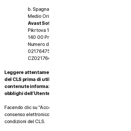
b. Spagna, Francia, Italia e resto d’Europa,
Medio Oriente e Africa
Avast Software s.r.o.
Pikrtova 1737/1a, Nusle,
140 00 Praga 4, Repubblica Ceca
Numero di registrazione dell’azienda:
02176475 e numero di partita IVA:
CZ02176475
Leggere attentamente tutti i termini e le condizioni
del CLS prima di utilizzare i nostri Servizi. Vi sono
contenute informazioni importanti su diritti e
obblighi dell’Utente.
Facendo clic su “Accetto” o indicando in altro modo il
consenso elettronico, si accettano i termini e le
condizioni del CLS.