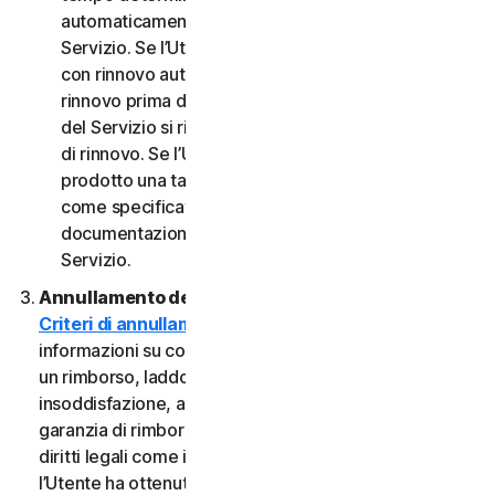
automaticamente al termine del Periodo del
Servizio. Se l’Utente dispone di un abbonamento
con rinnovo automatico, a meno che non annulli il
rinnovo prima della data di fatturazione, il Periodo
del Servizio si rinnoverà automaticamente alla data
di rinnovo. Se l’Utente dispone di un servizio o di un
prodotto una tantum, il Periodo del servizio durerà
come specificato nella Documentazione o nella
documentazione applicabile dal Provider del
Servizio.
Annullamento del Servizio.
Consultare i nostri
Criteri di annullamento e di rimborso
per
informazioni su come annullare il contratto e ottenere
un rimborso, laddove applicabile. In caso di
insoddisfazione, alcuni Servizi possono includere una
garanzia di rimborso, indipendentemente da eventuali
diritti legali come i diritti di recesso. Tuttavia, se
l’Utente ha ottenuto il diritto di utilizzare il Servizio