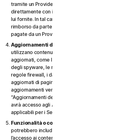
tramite un Provider e desidera annullarlo, deve farlo
direttamente con il Provider, seguendo le istruzioni da
lui fornite. In tal caso, non si ha diritto a nessun
rimborso da parte nostra di eventuali commissioni
pagate da un Provider.
Aggiornamenti dei contenuti.
Alcuni Servizi
utilizzano contenuti che vengono periodicamente
aggiornati, come le definizioni dei virus, le definizioni
degli spyware, le regole antispam, gli elenchi URL, le
regole firewall, i dati di vulnerabilità e gli elenchi
aggiornati di pagine web autenticate. Questi
aggiornamenti vengono definiti collettivamente
“Aggiornamenti dei contenuti”. In tal caso, l’Utente
avrà accesso agli Aggiornamenti dei contenuti
applicabili per i Servizi durante il Periodo del Servizio.
Funzionalità o contenuti di terzi.
I Servizi
potrebbero includere funzionalità di terzi o consentire
l’accesso ai contenuti di un sito Web di terzi. Tali