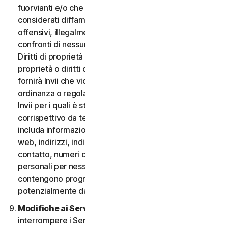
fuorvianti e/o che possano essere ragionevolmente
considerati diffamatori, calunniosi, deprecabili,
offensivi, illegalmente intimidatori o molesti nei
confronti di nessuno; (iii) non fornirà Invii che violano i
Diritti di proprietà intellettuale di terzi o altri diritti di
proprietà o diritti di pubblicità o privacy; (iv) non
fornirà Invii che violano qualsiasi legge, statuto,
ordinanza o regolamento applicabile; (v) non fornirà
Invii per i quali è stato compensato o concesso alcun
corrispettivo da terzi; (vi) non fornirà alcun Invio che
includa informazioni che fanno riferimento ad altri siti
web, indirizzi, indirizzi e-mail, informazioni di
contatto, numeri di telefono o altre informazioni
personali per nessuno; e (vii) non fornirà Invii che
contengono programmi o file di computer
potenzialmente dannosi.
Modifiche ai Servizi.
Potremmo modificare o
interrompere i Servizi oppure introdurre o variare i