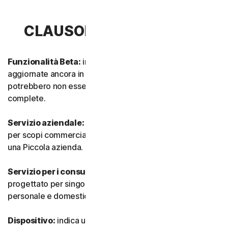
CLAUSOLA 1 - DEFINIZIONI
Funzionalità Beta:
indica funzionalità nuove e/o
aggiornate ancora in modalità test. Tali funzionalità
potrebbero non essere ancora completamente attive o
complete.
Servizio aziendale:
indica qualsiasi Servizio progettato
per scopi commerciali e destinato all’utilizzo interno in
una Piccola azienda.
Servizio per i consumatori:
indica qualsiasi Servizio
progettato per singoli consumatori e destinato all’utilizzo
personale e domestico.
Dispositivo:
indica un computer, un laptop, uno