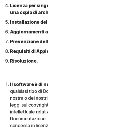
Licenza per singolo dispositivo; consentita solo
una copia di archivio o di backup.
Installazione del software.
Aggiornamenti automatici dei contenuti.
Prevenzione della pirateria software.
Requisiti di Apple.
Risoluzione.
Il software è di nostra proprietà.
Il Software e
qualsiasi tipo di Documentazione sono di proprietà
nostra o dei nostri licenziatari e sono protetti dalle
leggi sul copyright. Ciò include tutti i Diritti di proprietà
intellettuale relativi al Software e alla
Documentazione. Qualsiasi Software fornito da noi è
concesso in licenza e non venduto, e ci riserviamo