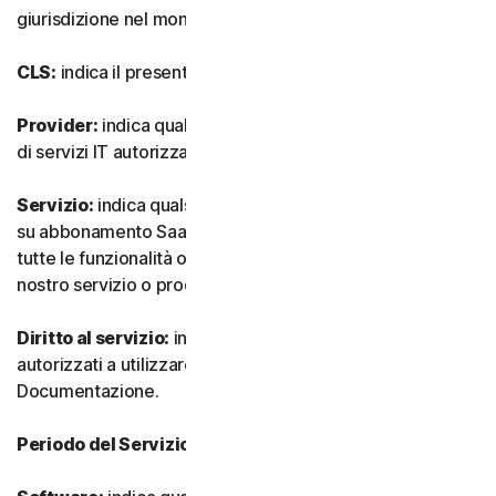
giurisdizione nel mondo.
CLS:
indica il presente Contratto di Licenza e Servizi.
Provider:
indica qualsiasi nostro rivenditore o provider
di servizi IT autorizzato.
Servizio:
indica qualsiasi nostro servizio o offerta basata
su abbonamento SaaS (software as-a-service) insieme a
tutte le funzionalità o servizi associati, nonché qualsiasi
nostro servizio o prodotto una tantum.
Diritto al servizio:
indica il numero e il tipo di Dispositivi
autorizzati a utilizzare il Software, come specificato nella
Documentazione.
Periodo del Servizio:
indica la durata del Servizio.