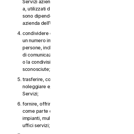
Servizi aziendali non possono essere accessibili
a, utilizzati da o condivisi con persone che non
sono dipendenti o non fanno parte della Piccola
azienda dell’Utente;
condividere qualsiasi dato o altro contenuto con
un numero irragionevolmente elevato di
persone, incluso, a titolo esemplificativo, l’invio
di comunicazioni a un gran numero di destinatari
o la condivisione di contenuti con persone
sconosciute;
trasferire, concedere in licenza, affittare,
noleggiare e/o prestare il diritto di utilizzare i
Servizi;
fornire, offrire o rendere disponibili i Servizi
come parte di un accordo per la gestione di
impianti, multiproprietà, provider di servizi o
uffici servizi;