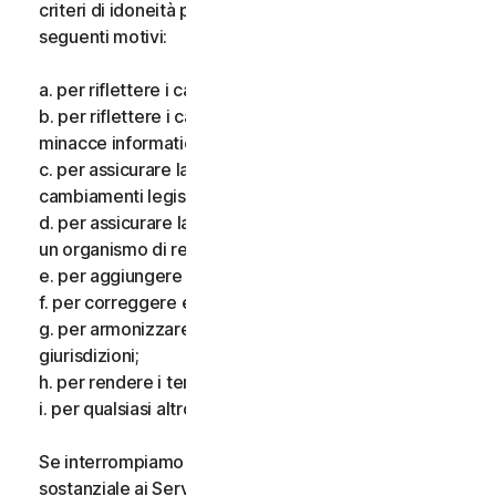
criteri di idoneità per i Servizi, per uno o più dei
seguenti motivi:
a. per riflettere i cambiamenti delle tecnologie;
b. per riflettere i cambiamenti nella natura delle
minacce informatiche;
c. per assicurare la conformità alla legge e riflettere i
cambiamenti legislativi;
d. per assicurare la conformità ai requisiti imposti da
un organismo di regolamentazione;
e. per aggiungere funzionalità aggiuntive;
f. per correggere eventuali errori;
g. per armonizzare i servizi o i termini in più
giurisdizioni;
h. per rendere i termini più chiari; e
i. per qualsiasi altro valido motivo.
Se interrompiamo i Servizi, apportiamo una modifica
sostanziale ai Servizi che potrebbe essere