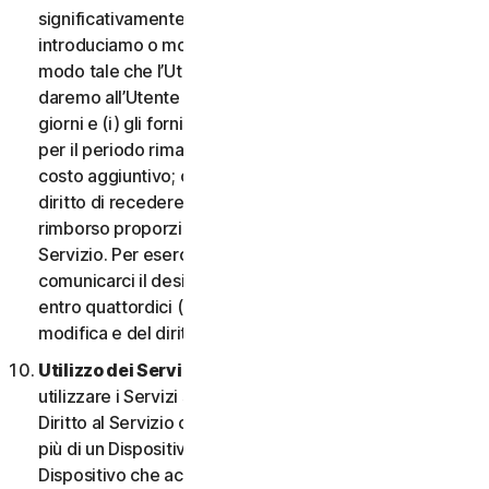
significativamente dannosa per l’Utente o
introduciamo o modifichiamo i criteri di idoneità in
modo tale che l’Utente non abbia più diritto ai Servizi,
daremo all’Utente un preavviso di quattordici (14)
giorni e (i) gli forniremo servizi comparabili o superiori
per il periodo rimanente del Servizio senza alcun
costo aggiuntivo; oppure (ii) concederemo all’Utente il
diritto di recedere dal contratto e ricevere un
rimborso proporzionale per il periodo rimanente del
Servizio. Per esercitare questo diritto, l’Utente deve
comunicarci il desiderio di rescindere il contratto
entro quattordici (14) giorni dalla notifica della
modifica e del diritto di rescissione.
Utilizzo dei Servizi in una rete.
L’Utente può
utilizzare i Servizi su una rete a condizione che il
Diritto al Servizio consenta di accedere o utilizzarli su
più di un Dispositivo e a condizione che ogni
Dispositivo che accede a o utilizza i Servizi per i