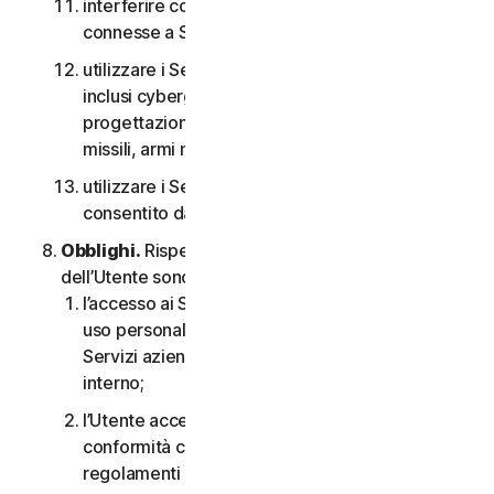
interferire con o interrompere server o reti
connesse a Software o Servizi;
utilizzare i Servizi per qualsiasi scopo militare,
inclusi cyberguerra, sviluppo di armi,
progettazione, fabbricazione o produzione di
missili, armi nucleari, chimiche o biologiche;
utilizzare i Servizi in qualsiasi modo non
consentito dal CLS.
Obblighi.
Rispetto all’uso del Servizio, gli obblighi
dell’Utente sono i seguenti:
l’accesso ai Servizi per i consumatori è solo per
uso personale o domestico oppure, nel caso dei
Servizi aziendali, è solo per uso aziendale
interno;
l’Utente accetta di utilizzare i Servizi in
conformità con il CLS e tutte le leggi e i
regolamenti applicabili;