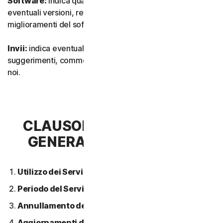
Software:
indica qualsiasi nostro software, inclusi
eventuali versioni, revisioni, aggiornamenti o
miglioramenti del software.
Invii:
indica eventuali feedback, recensioni,
suggerimenti, commenti o idee relativi ai Servizi inviati a
noi.
CLAUSOLA 2 - CONDIZIONI
GENERALI DEL SERVIZIO
Utilizzo dei Servizi.
Periodo del Servizio.
Annullamento del Servizio.
Aggiornamenti dei contenuti.