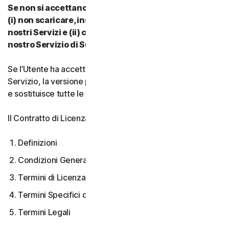
Se non si accettano i termini e le condizioni del CLS:
(i) non scaricare, installare, accedere a o utilizzare i
nostri Servizi e (ii) contattare il proprio Provider o il
nostro Servizio di Supporto Clienti.
Se l’Utente ha accettato più versioni del CLS per un
Servizio, la versione più recente accettata è quella valida
e sostituisce tutte le versioni precedenti.
Il Contratto di Licenza e Servizi copre:
Definizioni
Condizioni Generali del Servizio
Termini di Licenza Software
Termini Specifici di alcuni Servizi
Termini Legali