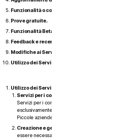
Funzionalità o contenuti di terzi.
Prove gratuite.
Funzionalità Beta.
Feedback e recensioni.
Modifiche ai Servizi.
Utilizzo dei Servizi in una rete.
Utilizzo dei Servizi.
Servizi per i consumatori o aziendali
. I nostri
Servizi per i consumatori sono concepiti e adatti
esclusivamente per i consumatori, non per le
Piccole aziende.
Creazione e gestione di un account.
Potrebbe
essere necessario disporre di un account per