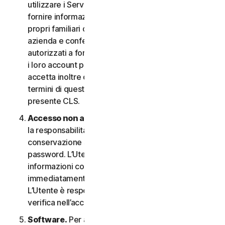
utilizzare i Servizi. In questo caso è necessario
fornire informazioni veritiere e accurate su di sé, i
propri familiari o i dipendenti della propria Piccola
azienda e confermare di essere debitamente
autorizzati a fornire tali informazioni e a monitorare
i loro account per loro conto. L’Utente
accetta inoltre di informare tali persone riguardo ai
termini di questo CLS e garantire la compliance al
presente CLS.
Accesso non autorizzato all’account
. L’Utente ha
la responsabilità esclusiva di garantire la
conservazione sicura del proprio nome utente e
password. L’Utente non deve condividere queste
informazioni con altri e si impegna a riportare
immediatamente qualsiasi utilizzo non autorizzato.
L’Utente è responsabile di qualsiasi attività che si
verifica nell’account.
Software.
Per accedere e utilizzare determinati