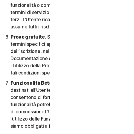
funzionalità o contenuti possono essere soggetti ai
termini di servizio e alle informative sulla privacy di tali
terzi. L’Utente riconosce la sola responsabilità e si
assume tutti i rischi derivanti dall’uso di risorse di terzi.
Prove gratuite.
Se offriamo una Prova gratuita, i
termini specifici applicabili saranno forniti al momento
dell’iscrizione, nei materiali promozionali e/o nella
Documentazione che ne descrivono i dettagli.
L’utilizzo della Prova gratuita è soggetto al rispetto di
tali condizioni specifiche.
Funzionalità Beta.
Possiamo includere nei Servizi
destinati all’Utente le funzionalità Beta che
consentono di fornire feedback. L’utilizzo di tali
funzionalità potrebbe essere soggetto al pagamento
di commissioni. L’Utente comprende e accetta che
l’utilizzo delle Funzionalità Beta è volontario e non
siamo obbligati a fornire alcuna Funzionalità Beta.