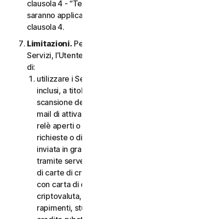
clausola 4 - “Termini Specifici di alcuni Servizi”,
saranno applicabili le condizioni contenute nella
clausola 4.
Limitazioni.
Per quanto riguarda l’utilizzo dei
Servizi, l’Utente non può, né può consentire ad altri
di:
utilizzare i Servizi per scopi illegali o fraudolenti,
inclusi, a titolo esemplificativo ma non esaustivo,
scansione delle porte, invio di spam, invio di e-
mail di attivazione o disattivazione, scansione di
relè aperti o proxy aperti, invio di e-mail non
richieste o di qualsiasi versione o tipo di e-mail
inviata in grandi quantità anche se indirizzata
tramite server di terzi, lancio di pop-up, utilizzo
di carte di credito rubate, messa in atto di frodi
con carta di credito, frodi finanziarie, frodi in
criptovaluta, occultamenti, estorsioni, ricatti,
rapimenti, stupri, omicidi, vendita di carte di