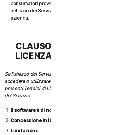
consumatori provenga da un unico nucleo familiare o,
nel caso dei Servizi aziendali, da un’unica Piccola
azienda.
CLAUSOLA 3 - TERMINI DI
LICENZA DEL SOFTWARE
Se l’utilizzo del Servizio richiede di scaricare, installare,
accedere o utilizzare il Software su un Dispositivo, i
presenti Termini di Licenza si applicano anche all’utilizzo
del Servizio.
Il software è di nostra proprietà.
Concessione in licenza.
Limitazioni.