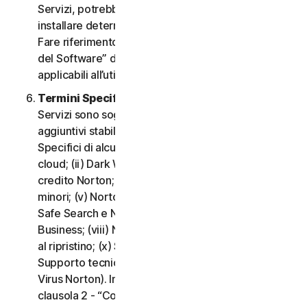
Servizi, potrebbe essere necessario scaricare e
installare determinati Software su un Dispositivo.
Fare riferimento alla clausola 3 - “Termini di Licenza
del Software” del CLS per i termini e le condizioni
applicabili all’utilizzo di tale Software.
Termini Specifici di alcuni Servizi.
I seguenti
Servizi sono soggetti a termini e condizioni
aggiuntivi stabiliti nella clausola 4 - “Termini
Specifici di alcuni Servizi” del CLS: (i) Backup nel
cloud; (ii) Dark Web Monitoring; (iii) Portale del
credito Norton; (iv) Norton Family e Protezione
minori; (v) Norton Password Manager; (vi) Norton
Safe Search e Norton Safe Web; (vii) Norton Small
Business; (viii) Norton VPN; (ix) Servizi di supporto
al ripristino; (x) Social Media Monitoring e (xi)
Supporto tecnico (inclusa la Promessa Protezione
Virus Norton). In caso di conflitto o incoerenza tra la
clausola 2 - “Condizioni Generali del Servizio” e la