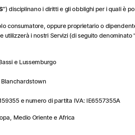
S
”) disciplinano i diritti e gli obblighi per i quali è po
ingolo consumatore, oppure proprietario o dipenden
he utilizzerà i nostri Servizi (di seguito denominato 
i Bassi e Lussemburgo
n, Blanchardstown
 159355 e numero di partita IVA: IE6557355A
ropa, Medio Oriente e Africa