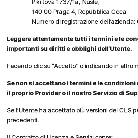
Pikrtova 1737/1a, Nusle,
140 00 Praga 4, Repubblica Ceca
Numero di registrazione dell’azienda
Leggere attentamente tutti i termini e le con
importanti su diritti e obblighi dell’Utente.
Facendo clic su “Accetto” o indicando in altro m
Se non si accettano i termini e le condizioni d
il proprio Provider o il nostro Servizio di Su
Se l’Utente ha accettato più versioni del CLS per
precedenti.
Il Contratto di Licenza e Servizi copre: