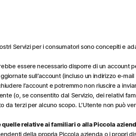
 nostri Servizi per i consumatori sono concepiti e a
ebbe essere necessario disporre di un account per
ggiornate sull’account (incluso un indirizzo e-mai
udere l’account e potremmo non riuscire a inviare 
e (o, se consentito dal Servizio, dei relativi famil
ato da terzi per alcuno scopo. L’Utente non può vend
uelle relative ai familiari o alla Piccola azien
dipendenti della propria Piccola azienda o i propri di