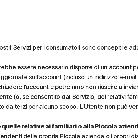
 nostri Servizi per i consumatori sono concepiti e a
ebbe essere necessario disporre di un account per
ggiornate sull’account (incluso un indirizzo e-mai
udere l’account e potremmo non riuscire a inviare 
e (o, se consentito dal Servizio, dei relativi famil
ato da terzi per alcuno scopo. L’Utente non può vend
uelle relative ai familiari o alla Piccola azien
dipendenti della propria Piccola azienda o i propri di