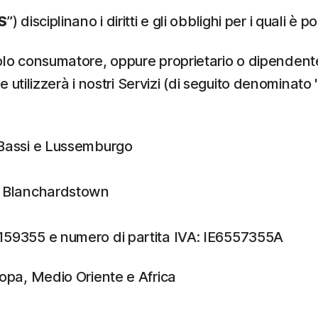
S
”) disciplinano i diritti e gli obblighi per i quali è po
ingolo consumatore, oppure proprietario o dipenden
he utilizzerà i nostri Servizi (di seguito denominato 
i Bassi e Lussemburgo
n, Blanchardstown
 159355 e numero di partita IVA: IE6557355A
ropa, Medio Oriente e Africa