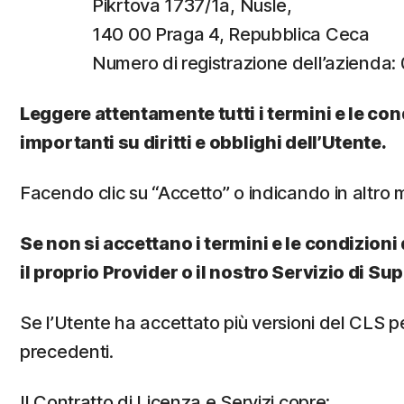
Pikrtova 1737/1a, Nusle,
140 00 Praga 4, Repubblica Ceca
Numero di registrazione dell’azienda
Leggere attentamente tutti i termini e le con
importanti su diritti e obblighi dell’Utente.
Facendo clic su “Accetto” o indicando in altro m
Se non si accettano i termini e le condizioni d
il proprio Provider o il nostro Servizio di Su
Se l’Utente ha accettato più versioni del CLS per
precedenti.
Il Contratto di Licenza e Servizi copre: