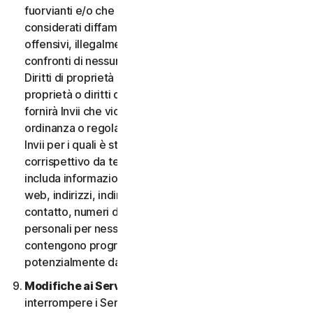
fuorvianti e/o che possano essere ragionevolmente
considerati diffamatori, calunniosi, deprecabili,
offensivi, illegalmente intimidatori o molesti nei
confronti di nessuno; (iii) non fornirà Invii che violano i
Diritti di proprietà intellettuale di terzi o altri diritti di
proprietà o diritti di pubblicità o privacy; (iv) non
fornirà Invii che violano qualsiasi legge, statuto,
ordinanza o regolamento applicabile; (v) non fornirà
Invii per i quali è stato compensato o concesso alcun
corrispettivo da terzi; (vi) non fornirà alcun Invio che
includa informazioni che fanno riferimento ad altri siti
web, indirizzi, indirizzi e-mail, informazioni di
contatto, numeri di telefono o altre informazioni
personali per nessuno; e (vii) non fornirà Invii che
contengono programmi o file di computer
potenzialmente dannosi.
Modifiche ai Servizi.
Potremmo modificare o
interrompere i Servizi oppure introdurre o variare i