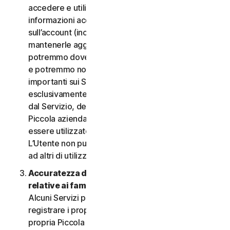
accedere e utilizzare i Servizi. È importante fornire
informazioni accurate, complete e aggiornate
sull’account (incluso un indirizzo e-mail valido) e
mantenerle aggiornate. In caso contrario,
potremmo dover sospendere o chiudere l’account
e potremmo non riuscire a inviare notifiche
importanti sui Servizi. L’account è personale ed
esclusivamente a uso dell’Utente (o, se consentito
dal Servizio, dei relativi familiari o della relativa
Piccola azienda) per gestire i Servizi, e non deve
essere utilizzato da terzi per alcuno scopo.
L’Utente non può vendere, trasferire o consentire
ad altri di utilizzare le credenziali dell’account.
Accuratezza delle informazioni (incluse quelle
relative ai familiari o alla Piccola azienda)
.
Alcuni Servizi potrebbero consentire all’Utente di
registrare i propri familiari, i dipendenti della
propria Piccola azienda o i propri dispositivi per