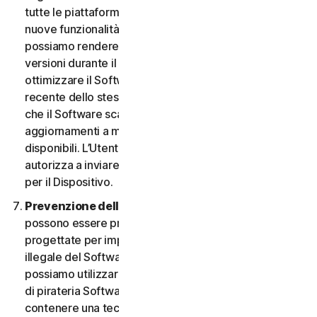
tutte le piattaforme. L’Utente ha il diritto di ricevere
nuove funzionalità e versioni del Software non appena
possiamo rendere disponibili tali funzionalità e
versioni durante il Periodo del Servizio. Al fine di
ottimizzare il Software e di ottenere la versione più
recente dello stesso, l’Utente accetta la possibilità
che il Software scarichi e installi nuove versioni e
aggiornamenti a mano a mano che li rendiamo
disponibili. L’Utente accetta inoltre di ricevere e ci
autorizza a inviare le nuove versioni e aggiornamenti
per il Dispositivo.
Prevenzione della pirateria software.
Nel Software
possono essere presenti misure tecnologiche
progettate per impedire l’utilizzo senza licenza o
illegale del Software. L’Utente accetta che noi
possiamo utilizzare tali misure per proteggerci da atti
di pirateria Software (ad esempio, il Software può
contenere una tecnologia di applicazione che limita la