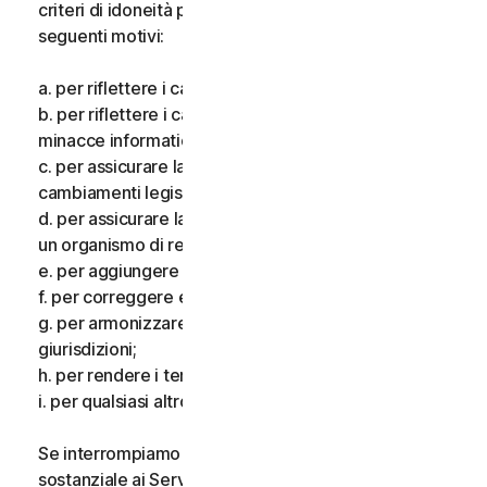
criteri di idoneità per i Servizi, per uno o più dei
seguenti motivi:
a. per riflettere i cambiamenti delle tecnologie;
b. per riflettere i cambiamenti nella natura delle
minacce informatiche;
c. per assicurare la conformità alla legge e riflettere i
cambiamenti legislativi;
d. per assicurare la conformità ai requisiti imposti da
un organismo di regolamentazione;
e. per aggiungere funzionalità aggiuntive;
f. per correggere eventuali errori;
g. per armonizzare i servizi o i termini in più
giurisdizioni;
h. per rendere i termini più chiari; e
i. per qualsiasi altro valido motivo.
Se interrompiamo i Servizi, apportiamo una modifica
sostanziale ai Servizi che potrebbe essere