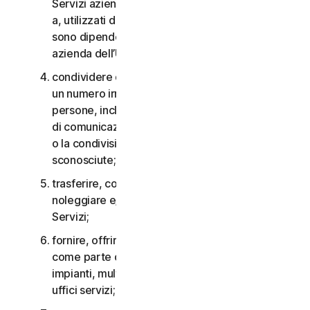
Servizi aziendali non possono essere accessibili
a, utilizzati da o condivisi con persone che non
sono dipendenti o non fanno parte della Piccola
azienda dell’Utente;
condividere qualsiasi dato o altro contenuto con
un numero irragionevolmente elevato di
persone, incluso, a titolo esemplificativo, l’invio
di comunicazioni a un gran numero di destinatari
o la condivisione di contenuti con persone
sconosciute;
trasferire, concedere in licenza, affittare,
noleggiare e/o prestare il diritto di utilizzare i
Servizi;
fornire, offrire o rendere disponibili i Servizi
come parte di un accordo per la gestione di
impianti, multiproprietà, provider di servizi o
uffici servizi;