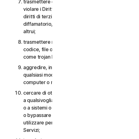
trasmettere o archiviare materiale che potrebbe
violare i Diritti di proprietà intellettuale o altri
diritti di terzi o che risulta illegale, lesivo,
diffamatorio, calunnioso o invasivo della privacy
altrui;
trasmettere materiale che contiene virus o altro
codice, file o programmi per computer dannosi
come trojan horse, worm o time bomb;
aggredire, interferire, negare il servizio in
qualsiasi modo o forma a qualsiasi altra rete,
computer o nodo attraverso i Servizi;
cercare di ottenere un accesso non autorizzato
a qualsivoglia Servizio, agli account di altri utenti
o a sistemi o reti di computer connessi ai Servizi
o bypassare qualsiasi misura che potremmo
utilizzare per prevenire o limitare l’accesso ai
Servizi;