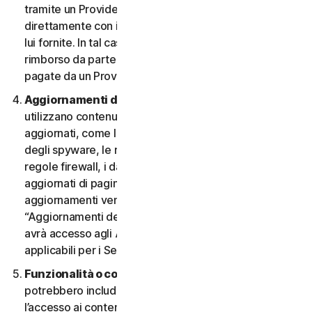
tramite un Provider e desidera annullarlo, deve farlo
direttamente con il Provider, seguendo le istruzioni da
lui fornite. In tal caso, non si ha diritto a nessun
rimborso da parte nostra di eventuali commissioni
pagate da un Provider.
Aggiornamenti dei contenuti.
Alcuni Servizi
utilizzano contenuti che vengono periodicamente
aggiornati, come le definizioni dei virus, le definizioni
degli spyware, le regole antispam, gli elenchi URL, le
regole firewall, i dati di vulnerabilità e gli elenchi
aggiornati di pagine web autenticate. Questi
aggiornamenti vengono definiti collettivamente
“Aggiornamenti dei contenuti”. In tal caso, l’Utente
avrà accesso agli Aggiornamenti dei contenuti
applicabili per i Servizi durante il Periodo del Servizio.
Funzionalità o contenuti di terzi.
I Servizi
potrebbero includere funzionalità di terzi o consentire
l’accesso ai contenuti di un sito Web di terzi. Tali