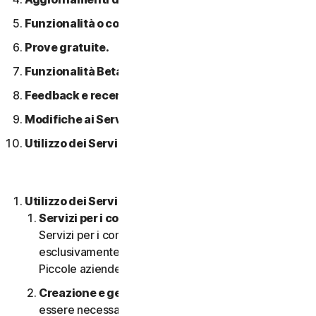
Funzionalità o contenuti di terzi.
Prove gratuite.
Funzionalità Beta.
Feedback e recensioni.
Modifiche ai Servizi.
Utilizzo dei Servizi in una rete.
Utilizzo dei Servizi.
Servizi per i consumatori o aziendali
. I nostri
Servizi per i consumatori sono concepiti e adatti
esclusivamente per i consumatori, non per le
Piccole aziende.
Creazione e gestione di un account.
Potrebbe
essere necessario disporre di un account per