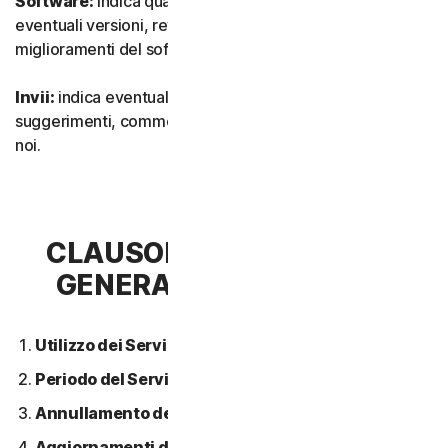
Software:
indica qualsiasi nostro software, inclusi
eventuali versioni, revisioni, aggiornamenti o
miglioramenti del software.
Invii:
indica eventuali feedback, recensioni,
suggerimenti, commenti o idee relativi ai Servizi inviati a
noi.
CLAUSOLA 2 - CONDIZIONI
GENERALI DEL SERVIZIO
Utilizzo dei Servizi.
Periodo del Servizio.
Annullamento del Servizio.
Aggiornamenti dei contenuti.