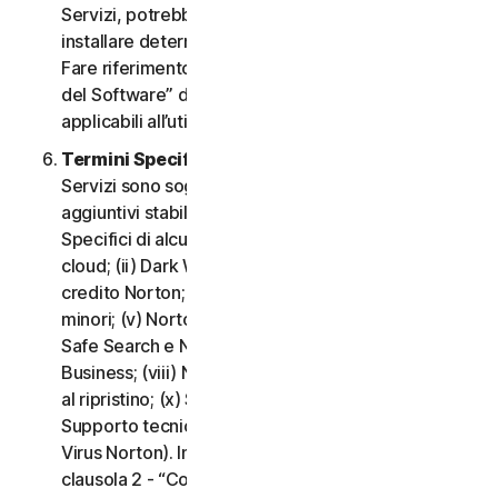
Servizi, potrebbe essere necessario scaricare e
installare determinati Software su un Dispositivo.
Fare riferimento alla clausola 3 - “Termini di Licenza
del Software” del CLS per i termini e le condizioni
applicabili all’utilizzo di tale Software.
Termini Specifici di alcuni Servizi.
I seguenti
Servizi sono soggetti a termini e condizioni
aggiuntivi stabiliti nella clausola 4 - “Termini
Specifici di alcuni Servizi” del CLS: (i) Backup nel
cloud; (ii) Dark Web Monitoring; (iii) Portale del
credito Norton; (iv) Norton Family e Protezione
minori; (v) Norton Password Manager; (vi) Norton
Safe Search e Norton Safe Web; (vii) Norton Small
Business; (viii) Norton VPN; (ix) Servizi di supporto
al ripristino; (x) Social Media Monitoring e (xi)
Supporto tecnico (inclusa la Promessa Protezione
Virus Norton). In caso di conflitto o incoerenza tra la
clausola 2 - “Condizioni Generali del Servizio” e la