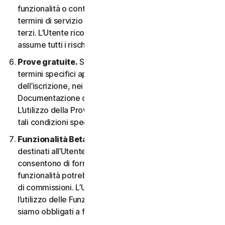
funzionalità o contenuti possono essere soggetti ai
termini di servizio e alle informative sulla privacy di tali
terzi. L’Utente riconosce la sola responsabilità e si
assume tutti i rischi derivanti dall’uso di risorse di terzi.
Prove gratuite.
Se offriamo una Prova gratuita, i
termini specifici applicabili saranno forniti al momento
dell’iscrizione, nei materiali promozionali e/o nella
Documentazione che ne descrivono i dettagli.
L’utilizzo della Prova gratuita è soggetto al rispetto di
tali condizioni specifiche.
Funzionalità Beta.
Possiamo includere nei Servizi
destinati all’Utente le funzionalità Beta che
consentono di fornire feedback. L’utilizzo di tali
funzionalità potrebbe essere soggetto al pagamento
di commissioni. L’Utente comprende e accetta che
l’utilizzo delle Funzionalità Beta è volontario e non
siamo obbligati a fornire alcuna Funzionalità Beta.