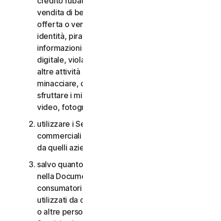
credito rubate, vendita di beni rubati, offerta o
vendita di beni proibiti, militari e a duplice uso,
offerta o vendita di sostanze controllate, furti di
identità, pirateria informatica, pharming, furto di
informazioni in qualsiasi forma o scala, pirateria
digitale, violazioni della proprietà intellettuale e
altre attività simili; molestare, perseguitare,
minacciare, danneggiare o controllare altri o
sfruttare i minori in qualsiasi modo, inclusi audio,
video, fotografie, contenuti digitali, ecc.;
utilizzare i Servizi per i consumatori per scopi
commerciali o i Servizi aziendali per scopi diversi
da quelli aziendali interni;
salvo quanto diversamente previsto nel CLS o
nella Documentazione, i Servizi per i
consumatori non possono essere accessibili a,
utilizzati da o condivisi con familiari, non familiari
o altre persone che non risiedono con l’Utente e i