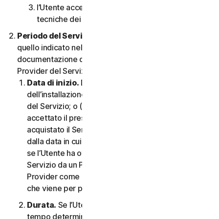
l’Utente accetta di rispettare tutte le limitazioni
tecniche dei Servizi e/o del Software.
Periodo del Servizio.
Il Periodo del Servizio sarà
quello indicato nella Documentazione o nella
documentazione di transazione applicabile dal
Provider del Servizio.
Data di inizio.
Dovrà partire (a) dalla data
dell’installazione iniziale del Software o dell’utilizzo
del Servizio; o (b) dalla data in cui l’Utente ha
accettato il presente CLS; o (c) se l’Utente ha
acquistato il Servizio dal nostro negozio online,
dalla data in cui è stato completato l’acquisto; o (d)
se l’Utente ha ottenuto il diritto di utilizzare il
Servizio da un Provider, dalla data stabilita da tale
Provider come applicabile, qualunque sia la data
che viene per prima.
Durata.
Se l’Utente dispone di un abbonamento a
tempo determinato, il Servizio terminerà