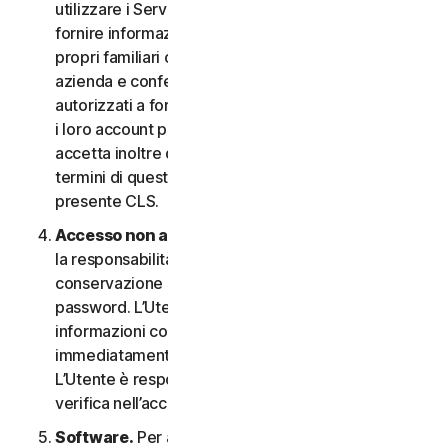
utilizzare i Servizi. In questo caso è necessario
fornire informazioni veritiere e accurate su di sé, i
propri familiari o i dipendenti della propria Piccola
azienda e confermare di essere debitamente
autorizzati a fornire tali informazioni e a monitorare
i loro account per loro conto. L’Utente
accetta inoltre di informare tali persone riguardo ai
termini di questo CLS e garantire la compliance al
presente CLS.
Accesso non autorizzato all’account
. L’Utente ha
la responsabilità esclusiva di garantire la
conservazione sicura del proprio nome utente e
password. L’Utente non deve condividere queste
informazioni con altri e si impegna a riportare
immediatamente qualsiasi utilizzo non autorizzato.
L’Utente è responsabile di qualsiasi attività che si
verifica nell’account.
Software.
Per accedere e utilizzare determinati