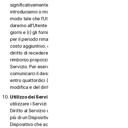
significativamente dannosa per l’Utente o
introduciamo o modifichiamo i criteri di idoneità in
modo tale che l’Utente non abbia più diritto ai Servizi,
daremo all’Utente un preavviso di quattordici (14)
giorni e (i) gli forniremo servizi comparabili o superiori
per il periodo rimanente del Servizio senza alcun
costo aggiuntivo; oppure (ii) concederemo all’Utente il
diritto di recedere dal contratto e ricevere un
rimborso proporzionale per il periodo rimanente del
Servizio. Per esercitare questo diritto, l’Utente deve
comunicarci il desiderio di rescindere il contratto
entro quattordici (14) giorni dalla notifica della
modifica e del diritto di rescissione.
Utilizzo dei Servizi in una rete.
L’Utente può
utilizzare i Servizi su una rete a condizione che il
Diritto al Servizio consenta di accedere o utilizzarli su
più di un Dispositivo e a condizione che ogni
Dispositivo che accede a o utilizza i Servizi per i