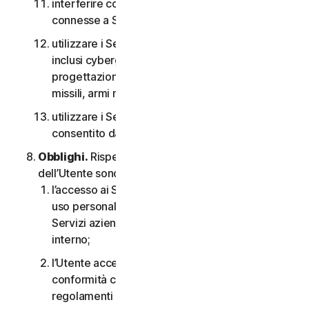
interferire con o interrompere server o reti
connesse a Software o Servizi;
utilizzare i Servizi per qualsiasi scopo militare,
inclusi cyberguerra, sviluppo di armi,
progettazione, fabbricazione o produzione di
missili, armi nucleari, chimiche o biologiche;
utilizzare i Servizi in qualsiasi modo non
consentito dal CLS.
Obblighi.
Rispetto all’uso del Servizio, gli obblighi
dell’Utente sono i seguenti:
l’accesso ai Servizi per i consumatori è solo per
uso personale o domestico oppure, nel caso dei
Servizi aziendali, è solo per uso aziendale
interno;
l’Utente accetta di utilizzare i Servizi in
conformità con il CLS e tutte le leggi e i
regolamenti applicabili;