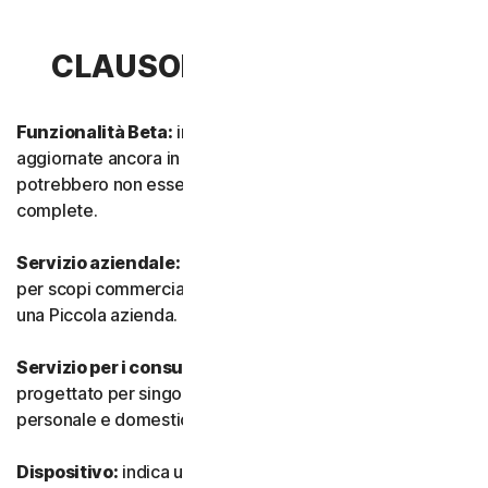
CLAUSOLA 1 - DEFINIZIONI
Funzionalità Beta:
indica funzionalità nuove e/o
aggiornate ancora in modalità test. Tali funzionalità
potrebbero non essere ancora completamente attive o
complete.
Servizio aziendale:
indica qualsiasi Servizio progettato
per scopi commerciali e destinato all’utilizzo interno in
una Piccola azienda.
Servizio per i consumatori:
indica qualsiasi Servizio
progettato per singoli consumatori e destinato all’utilizzo
personale e domestico.
Dispositivo:
indica un computer, un laptop, uno