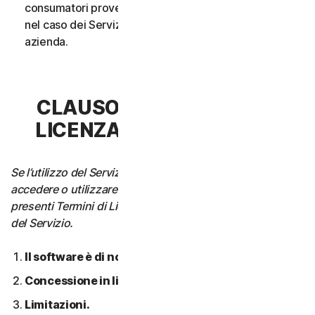
consumatori provenga da un unico nucleo familiare o,
nel caso dei Servizi aziendali, da un’unica Piccola
azienda.
CLAUSOLA 3 - TERMINI DI
LICENZA DEL SOFTWARE
Se l’utilizzo del Servizio richiede di scaricare, installare,
accedere o utilizzare il Software su un Dispositivo, i
presenti Termini di Licenza si applicano anche all’utilizzo
del Servizio.
Il software è di nostra proprietà.
Concessione in licenza.
Limitazioni.