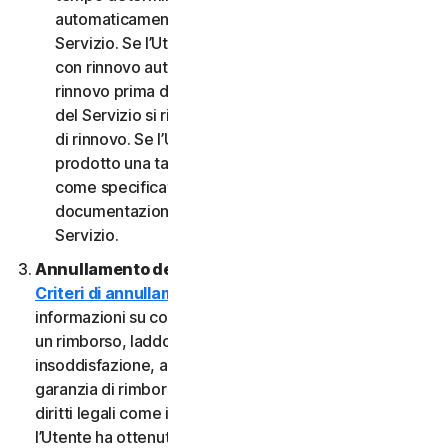
automaticamente al termine del Periodo del
Servizio. Se l’Utente dispone di un abbonamento
con rinnovo automatico, a meno che non annulli il
rinnovo prima della data di fatturazione, il Periodo
del Servizio si rinnoverà automaticamente alla data
di rinnovo. Se l’Utente dispone di un servizio o di un
prodotto una tantum, il Periodo del servizio durerà
come specificato nella Documentazione o nella
documentazione applicabile dal Provider del
Servizio.
Annullamento del Servizio.
Consultare i nostri
Criteri di annullamento e di rimborso
per
informazioni su come annullare il contratto e ottenere
un rimborso, laddove applicabile. In caso di
insoddisfazione, alcuni Servizi possono includere una
garanzia di rimborso, indipendentemente da eventuali
diritti legali come i diritti di recesso. Tuttavia, se
l’Utente ha ottenuto il diritto di utilizzare il Servizio