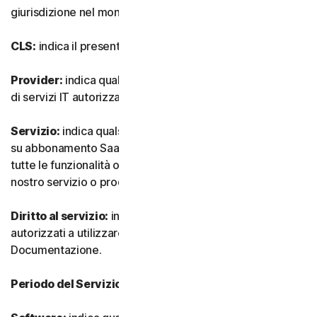
giurisdizione nel mondo.
CLS:
indica il presente Contratto di Licenza e Servizi.
Provider:
indica qualsiasi nostro rivenditore o provider
di servizi IT autorizzato.
Servizio:
indica qualsiasi nostro servizio o offerta basata
su abbonamento SaaS (software as-a-service) insieme a
tutte le funzionalità o servizi associati, nonché qualsiasi
nostro servizio o prodotto una tantum.
Diritto al servizio:
indica il numero e il tipo di Dispositivi
autorizzati a utilizzare il Software, come specificato nella
Documentazione.
Periodo del Servizio:
indica la durata del Servizio.