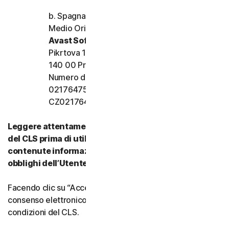
b. Spagna, Francia, Italia e resto d’Europa,
Medio Oriente e Africa
Avast Software s.r.o.
Pikrtova 1737/1a, Nusle,
140 00 Praga 4, Repubblica Ceca
Numero di registrazione dell’azienda:
02176475 e numero di partita IVA:
CZ02176475
Leggere attentamente tutti i termini e le condizioni
del CLS prima di utilizzare i nostri Servizi. Vi sono
contenute informazioni importanti su diritti e
obblighi dell’Utente.
Facendo clic su “Accetto” o indicando in altro modo il
consenso elettronico, si accettano i termini e le
condizioni del CLS.