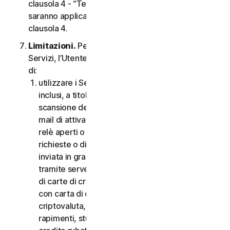
clausola 4 - “Termini Specifici di alcuni Servizi”,
saranno applicabili le condizioni contenute nella
clausola 4.
Limitazioni.
Per quanto riguarda l’utilizzo dei
Servizi, l’Utente non può, né può consentire ad altri
di:
utilizzare i Servizi per scopi illegali o fraudolenti,
inclusi, a titolo esemplificativo ma non esaustivo,
scansione delle porte, invio di spam, invio di e-
mail di attivazione o disattivazione, scansione di
relè aperti o proxy aperti, invio di e-mail non
richieste o di qualsiasi versione o tipo di e-mail
inviata in grandi quantità anche se indirizzata
tramite server di terzi, lancio di pop-up, utilizzo
di carte di credito rubate, messa in atto di frodi
con carta di credito, frodi finanziarie, frodi in
criptovaluta, occultamenti, estorsioni, ricatti,
rapimenti, stupri, omicidi, vendita di carte di