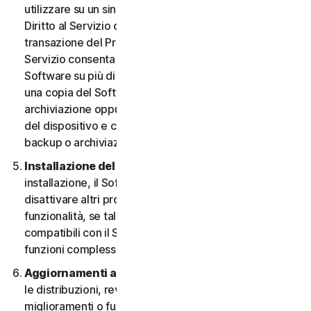
utilizzare su un singolo Dispositivo, a meno che il
Diritto al Servizio o la documentazione relativa alla
transazione del Provider da cui è stato ottenuto il
Servizio consenta espressamente di utilizzare il
Software su più di un Dispositivo. È possibile eseguire
una copia del Software avente finalità di backup o
archiviazione oppure copiare il Software sull’hard disk
del dispositivo e conservare l’originale solo per fini di
backup o archiviazione.
Installazione del software.
Durante la procedura di
installazione, il Software potrebbe disinstallare o
disattivare altri prodotti per la sicurezza, o le relative
funzionalità, se tali prodotti o funzionalità non sono
compatibili con il Software o allo scopo di migliorare le
funzioni complessive del Software.
Aggiornamenti automatici dei contenuti.
Non tutte
le distribuzioni, revisioni, aggiornamenti,
miglioramenti o funzionalità saranno disponibili su