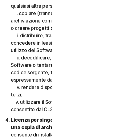
qualsiasi altra persona, quanto segue:
i. copiare (tranne che per scopi di backup o
archiviazione come consentito di seguito), modificare
o creare progetti derivati basati sul Software;
ii. distribuire, trasferire, concedere in licenza,
concedere in leasing, prestare o noleggiare il diritto di
utilizzo del Software a terzi;
iii. decodificare, decompilare o disassemblare il
Software o tentare in qualsiasi modo di scoprire il
codice sorgente, tranne e solo nella misura consentita
espressamente dalla legge applicabile;
iv. rendere disponibili le funzionalità del Software a
terzi;
v. utilizzare il Software in qualsiasi modo non
consentito dal CLS.
Licenza per singolo dispositivo; consentita solo
una copia di archivio o di backup.
Il presente CLS
consente di installare solo una copia del Software da