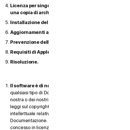
Licenza per singolo dispositivo; consentita solo
una copia di archivio o di backup.
Installazione del software.
Aggiornamenti automatici dei contenuti.
Prevenzione della pirateria software.
Requisiti di Apple.
Risoluzione.
Il software è di nostra proprietà.
Il Software e
qualsiasi tipo di Documentazione sono di proprietà
nostra o dei nostri licenziatari e sono protetti dalle
leggi sul copyright. Ciò include tutti i Diritti di proprietà
intellettuale relativi al Software e alla
Documentazione. Qualsiasi Software fornito da noi è
concesso in licenza e non venduto, e ci riserviamo