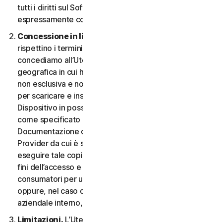
tutti i diritti sul Software e la Documentazione non
espressamente concessi nel CLS.
Concessione in licenza.
A condizione che si
rispettino i termini e le condizioni del CLS,
concediamo all’Utente, nel territorio o nell’area
geografica in cui ha acquisito il Software, una licenza
non esclusiva e non trasferibile a tempo indeterminato
per scaricare e installare una copia del Software sul
Dispositivo in possesso o controllato dall'Utente,
come specificato nel Diritto al Servizio o nella
Documentazione della transazione applicabile dal
Provider da cui è stato ottenuto il Servizio, e per
eseguire tale copia del Software esclusivamente ai
fini dell’accesso e dell’utilizzo dei Servizi per i
consumatori per uso personale non commerciale,
oppure, nel caso dei Servizi aziendali, per uso
aziendale interno, durante il Periodo del Servizio.
Limitazioni.
L’Utente non può, né può permettere a