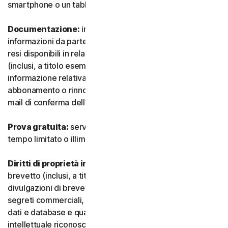
smartphone o un tablet.
Documentazione:
indica tutti i documenti e le
informazioni da parte nostra che accompagnano o sono
resi disponibili in relazione al Servizio e/o al Software
(inclusi, a titolo esemplificativo e non esaustivo, qualsiasi
informazione relativa a confezione, acquisto,
abbonamento o rinnovo, come un acquisto, ricevuta o e-
mail di conferma dell’iscrizione o del rinnovo).
Prova gratuita:
servizio offerto su base gratuita, a
tempo limitato o illimitato.
Diritti di proprietà intellettuale:
indica i diritti di
brevetto (inclusi, a titolo esemplificativo, domande e
divulgazioni di brevetti), invenzioni, diritti d’autore,
segreti commerciali, diritti morali, know-how, diritti su
dati e database e qualsiasi altro diritto di proprietà
intellettuale riconosciuto in qualsiasi Paese o