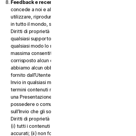
Feedback e recensioni.
Per qualsiasi Invio, l’Utente
concede a noi e alle nostre affiliate l’autorizzazione a
utilizzare, riprodurre, copiare e tradurre il proprio Invio
in tutto il mondo, secondo i termini di protezione dei
Diritti di proprietà intellettuale, in qualsiasi forma e su
qualsiasi supporto, senza alcuna restrizione e in
qualsiasi modo lo riteniamo opportuno, nella misura
massima consentita dalla legge applicabile. Non sarà
corrisposto alcun compenso per l’uso dell’Invio. Non
abbiamo alcun obbligo di pubblicare o utilizzare l’Invio
fornito dall’Utente e possiamo rimuovere qualsiasi
Invio in qualsiasi momento, in particolare se viola i
termini contenuti nel presente documento. Fornendo
una Presentazione, l’Utente dichiara e garantisce di
possedere o comunque controllare tutti i diritti
sull’Invio che gli sono necessari per fornirlo, inclusi i
Diritti di proprietà intellettuale. L’Utente accetta che:
(i) tutti i contenuti dei propri Invii devono essere
accurati; (ii) non fornirà Invii ritenuti falsi, inesatti o