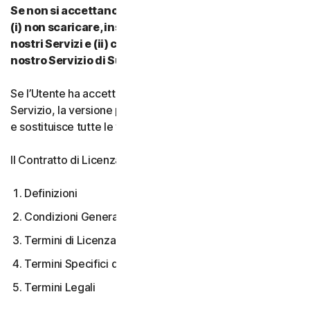
Se non si accettano i termini e le condizioni del CLS:
(i) non scaricare, installare, accedere a o utilizzare i
nostri Servizi e (ii) contattare il proprio Provider o il
nostro Servizio di Supporto Clienti.
Se l’Utente ha accettato più versioni del CLS per un
Servizio, la versione più recente accettata è quella valida
e sostituisce tutte le versioni precedenti.
Il Contratto di Licenza e Servizi copre:
Definizioni
Condizioni Generali del Servizio
Termini di Licenza Software
Termini Specifici di alcuni Servizi
Termini Legali