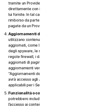
tramite un Provider e desidera annullarlo, deve farlo
direttamente con il Provider, seguendo le istruzioni da
lui fornite. In tal caso, non si ha diritto a nessun
rimborso da parte nostra di eventuali commissioni
pagate da un Provider.
Aggiornamenti dei contenuti.
Alcuni Servizi
utilizzano contenuti che vengono periodicamente
aggiornati, come le definizioni dei virus, le definizioni
degli spyware, le regole antispam, gli elenchi URL, le
regole firewall, i dati di vulnerabilità e gli elenchi
aggiornati di pagine web autenticate. Questi
aggiornamenti vengono definiti collettivamente
“Aggiornamenti dei contenuti”. In tal caso, l’Utente
avrà accesso agli Aggiornamenti dei contenuti
applicabili per i Servizi durante il Periodo del Servizio.
Funzionalità o contenuti di terzi.
I Servizi
potrebbero includere funzionalità di terzi o consentire
l’accesso ai contenuti di un sito Web di terzi. Tali