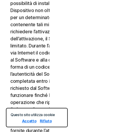
possibilità di installare e disinstallare il Software su un
Dispositivo non oltre un determinato numero di volte
per un determinato numero di Dispositivi). Il Software
contenente tali misure tecnologiche potrebbe
richiedere l’attivazione. In tal caso, prima
dell’attivazione, il Software funzionerà per un periodo
limitato. Durante l’attivazione, verrà chiesto di fornire
via Internet il codice di attivazione univoco associato
al Software e alla configurazione del Dispositivo nella
forma di un codice alfanumerico per verificare
l’autenticità del Software. Se l’attivazione non viene
completata entro il periodo di tempo limitato o come
richiesto dal Software, il Software cesserà di
funzionare finché l’attivazione non verrà completata,
operazione che ripristinerà le funzionalità del
Software. Se non è possibile attivare il Software
Questo sito utilizza cookie
durante il processo di attivazione, contattare il nostro
Accetto
Rifiuto
Servizio di Supporto Clienti utilizzando le informazioni
fornite durante l’attivazione o dal Provider del