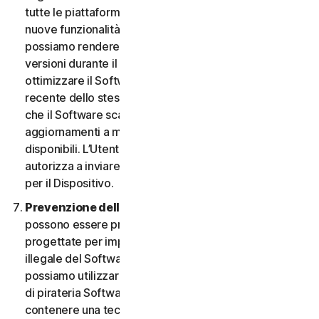
tutte le piattaforme. L’Utente ha il diritto di ricevere
nuove funzionalità e versioni del Software non appena
possiamo rendere disponibili tali funzionalità e
versioni durante il Periodo del Servizio. Al fine di
ottimizzare il Software e di ottenere la versione più
recente dello stesso, l’Utente accetta la possibilità
che il Software scarichi e installi nuove versioni e
aggiornamenti a mano a mano che li rendiamo
disponibili. L’Utente accetta inoltre di ricevere e ci
autorizza a inviare le nuove versioni e aggiornamenti
per il Dispositivo.
Prevenzione della pirateria software.
Nel Software
possono essere presenti misure tecnologiche
progettate per impedire l’utilizzo senza licenza o
illegale del Software. L’Utente accetta che noi
possiamo utilizzare tali misure per proteggerci da atti
di pirateria Software (ad esempio, il Software può
contenere una tecnologia di applicazione che limita la