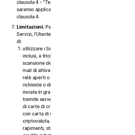
clausola 4 - “Termini Specifici di alcuni Servizi”,
saranno applicabili le condizioni contenute nella
clausola 4.
Limitazioni.
Per quanto riguarda l’utilizzo dei
Servizi, l’Utente non può, né può consentire ad altri
di:
utilizzare i Servizi per scopi illegali o fraudolenti,
inclusi, a titolo esemplificativo ma non esaustivo,
scansione delle porte, invio di spam, invio di e-
mail di attivazione o disattivazione, scansione di
relè aperti o proxy aperti, invio di e-mail non
richieste o di qualsiasi versione o tipo di e-mail
inviata in grandi quantità anche se indirizzata
tramite server di terzi, lancio di pop-up, utilizzo
di carte di credito rubate, messa in atto di frodi
con carta di credito, frodi finanziarie, frodi in
criptovaluta, occultamenti, estorsioni, ricatti,
rapimenti, stupri, omicidi, vendita di carte di