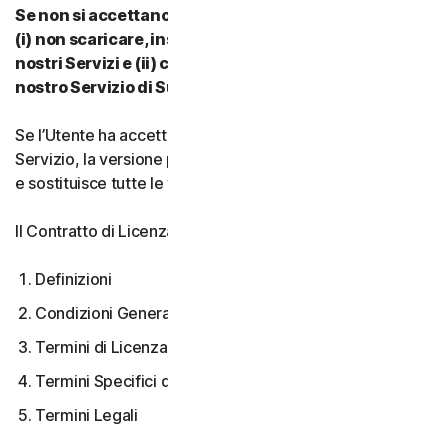
Se non si accettano i termini e le condizioni del CLS:
(i) non scaricare, installare, accedere a o utilizzare i
nostri Servizi e (ii) contattare il proprio Provider o il
nostro Servizio di Supporto Clienti.
Se l’Utente ha accettato più versioni del CLS per un
Servizio, la versione più recente accettata è quella valida
e sostituisce tutte le versioni precedenti.
Il Contratto di Licenza e Servizi copre:
Definizioni
Condizioni Generali del Servizio
Termini di Licenza Software
Termini Specifici di alcuni Servizi
Termini Legali