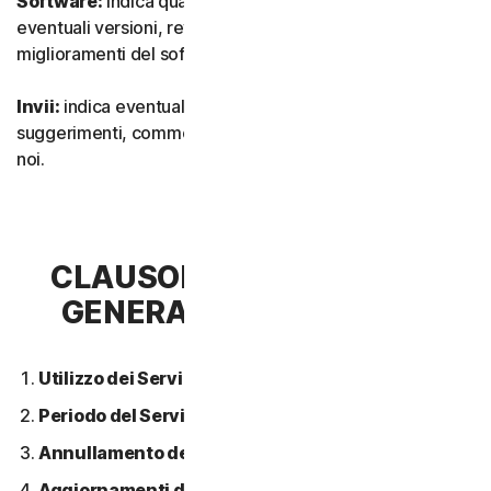
Software:
indica qualsiasi nostro software, inclusi
eventuali versioni, revisioni, aggiornamenti o
miglioramenti del software.
Invii:
indica eventuali feedback, recensioni,
suggerimenti, commenti o idee relativi ai Servizi inviati a
noi.
CLAUSOLA 2 - CONDIZIONI
GENERALI DEL SERVIZIO
Utilizzo dei Servizi.
Periodo del Servizio.
Annullamento del Servizio.
Aggiornamenti dei contenuti.