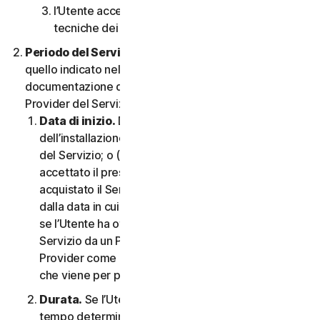
l’Utente accetta di rispettare tutte le limitazioni
tecniche dei Servizi e/o del Software.
Periodo del Servizio.
Il Periodo del Servizio sarà
quello indicato nella Documentazione o nella
documentazione di transazione applicabile dal
Provider del Servizio.
Data di inizio.
Dovrà partire (a) dalla data
dell’installazione iniziale del Software o dell’utilizzo
del Servizio; o (b) dalla data in cui l’Utente ha
accettato il presente CLS; o (c) se l’Utente ha
acquistato il Servizio dal nostro negozio online,
dalla data in cui è stato completato l’acquisto; o (d)
se l’Utente ha ottenuto il diritto di utilizzare il
Servizio da un Provider, dalla data stabilita da tale
Provider come applicabile, qualunque sia la data
che viene per prima.
Durata.
Se l’Utente dispone di un abbonamento a
tempo determinato, il Servizio terminerà