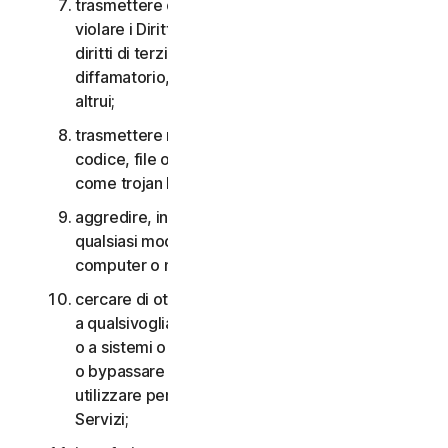
trasmettere o archiviare materiale che potrebbe
violare i Diritti di proprietà intellettuale o altri
diritti di terzi o che risulta illegale, lesivo,
diffamatorio, calunnioso o invasivo della privacy
altrui;
trasmettere materiale che contiene virus o altro
codice, file o programmi per computer dannosi
come trojan horse, worm o time bomb;
aggredire, interferire, negare il servizio in
qualsiasi modo o forma a qualsiasi altra rete,
computer o nodo attraverso i Servizi;
cercare di ottenere un accesso non autorizzato
a qualsivoglia Servizio, agli account di altri utenti
o a sistemi o reti di computer connessi ai Servizi
o bypassare qualsiasi misura che potremmo
utilizzare per prevenire o limitare l’accesso ai
Servizi;