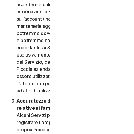
accedere e utilizzare i Servizi. È importante fornire
informazioni accurate, complete e aggiornate
sull’account (incluso un indirizzo e-mail valido) e
mantenerle aggiornate. In caso contrario,
potremmo dover sospendere o chiudere l’account
e potremmo non riuscire a inviare notifiche
importanti sui Servizi. L’account è personale ed
esclusivamente a uso dell’Utente (o, se consentito
dal Servizio, dei relativi familiari o della relativa
Piccola azienda) per gestire i Servizi, e non deve
essere utilizzato da terzi per alcuno scopo.
L’Utente non può vendere, trasferire o consentire
ad altri di utilizzare le credenziali dell’account.
Accuratezza delle informazioni (incluse quelle
relative ai familiari o alla Piccola azienda)
.
Alcuni Servizi potrebbero consentire all’Utente di
registrare i propri familiari, i dipendenti della
propria Piccola azienda o i propri dispositivi per