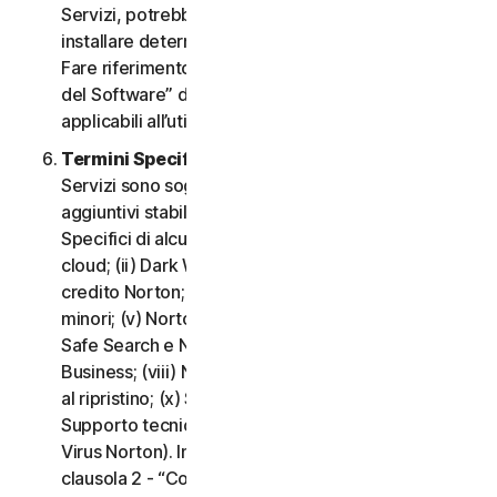
Servizi, potrebbe essere necessario scaricare e
installare determinati Software su un Dispositivo.
Fare riferimento alla clausola 3 - “Termini di Licenza
del Software” del CLS per i termini e le condizioni
applicabili all’utilizzo di tale Software.
Termini Specifici di alcuni Servizi.
I seguenti
Servizi sono soggetti a termini e condizioni
aggiuntivi stabiliti nella clausola 4 - “Termini
Specifici di alcuni Servizi” del CLS: (i) Backup nel
cloud; (ii) Dark Web Monitoring; (iii) Portale del
credito Norton; (iv) Norton Family e Protezione
minori; (v) Norton Password Manager; (vi) Norton
Safe Search e Norton Safe Web; (vii) Norton Small
Business; (viii) Norton VPN; (ix) Servizi di supporto
al ripristino; (x) Social Media Monitoring e (xi)
Supporto tecnico (inclusa la Promessa Protezione
Virus Norton). In caso di conflitto o incoerenza tra la
clausola 2 - “Condizioni Generali del Servizio” e la