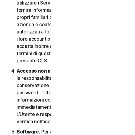
utilizzare i Servizi. In questo caso è necessario
fornire informazioni veritiere e accurate su di sé, i
propri familiari o i dipendenti della propria Piccola
azienda e confermare di essere debitamente
autorizzati a fornire tali informazioni e a monitorare
i loro account per loro conto. L’Utente
accetta inoltre di informare tali persone riguardo ai
termini di questo CLS e garantire la compliance al
presente CLS.
Accesso non autorizzato all’account
. L’Utente ha
la responsabilità esclusiva di garantire la
conservazione sicura del proprio nome utente e
password. L’Utente non deve condividere queste
informazioni con altri e si impegna a riportare
immediatamente qualsiasi utilizzo non autorizzato.
L’Utente è responsabile di qualsiasi attività che si
verifica nell’account.
Software.
Per accedere e utilizzare determinati