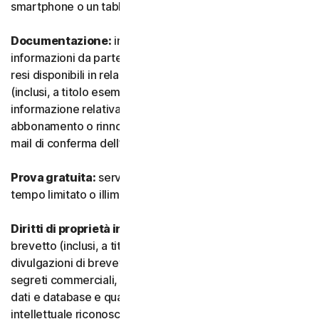
smartphone o un tablet.
Documentazione:
indica tutti i documenti e le
informazioni da parte nostra che accompagnano o sono
resi disponibili in relazione al Servizio e/o al Software
(inclusi, a titolo esemplificativo e non esaustivo, qualsiasi
informazione relativa a confezione, acquisto,
abbonamento o rinnovo, come un acquisto, ricevuta o e-
mail di conferma dell’iscrizione o del rinnovo).
Prova gratuita:
servizio offerto su base gratuita, a
tempo limitato o illimitato.
Diritti di proprietà intellettuale:
indica i diritti di
brevetto (inclusi, a titolo esemplificativo, domande e
divulgazioni di brevetti), invenzioni, diritti d’autore,
segreti commerciali, diritti morali, know-how, diritti su
dati e database e qualsiasi altro diritto di proprietà
intellettuale riconosciuto in qualsiasi Paese o