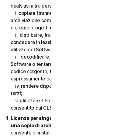
qualsiasi altra persona, quanto segue:
i. copiare (tranne che per scopi di backup o
archiviazione come consentito di seguito), modificare
o creare progetti derivati basati sul Software;
ii. distribuire, trasferire, concedere in licenza,
concedere in leasing, prestare o noleggiare il diritto di
utilizzo del Software a terzi;
iii. decodificare, decompilare o disassemblare il
Software o tentare in qualsiasi modo di scoprire il
codice sorgente, tranne e solo nella misura consentita
espressamente dalla legge applicabile;
iv. rendere disponibili le funzionalità del Software a
terzi;
v. utilizzare il Software in qualsiasi modo non
consentito dal CLS.
Licenza per singolo dispositivo; consentita solo
una copia di archivio o di backup.
Il presente CLS
consente di installare solo una copia del Software da