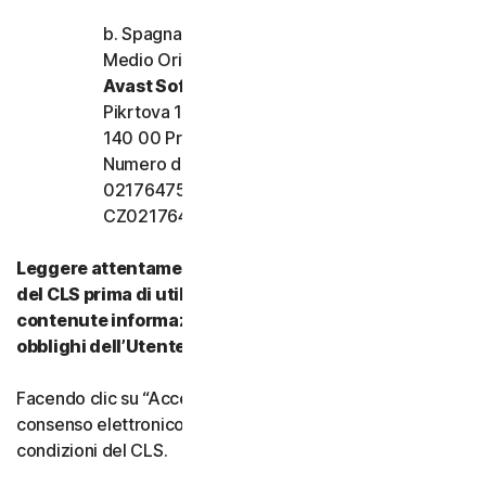
b. Spagna, Francia, Italia e resto d’Europa,
Medio Oriente e Africa
Avast Software s.r.o.
Pikrtova 1737/1a, Nusle,
140 00 Praga 4, Repubblica Ceca
Numero di registrazione dell’azienda:
02176475 e numero di partita IVA:
CZ02176475
Leggere attentamente tutti i termini e le condizioni
del CLS prima di utilizzare i nostri Servizi. Vi sono
contenute informazioni importanti su diritti e
obblighi dell’Utente.
Facendo clic su “Accetto” o indicando in altro modo il
consenso elettronico, si accettano i termini e le
condizioni del CLS.