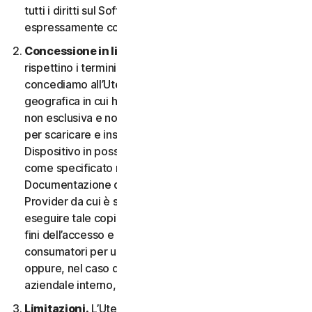
tutti i diritti sul Software e la Documentazione non
espressamente concessi nel CLS.
Concessione in licenza.
A condizione che si
rispettino i termini e le condizioni del CLS,
concediamo all’Utente, nel territorio o nell’area
geografica in cui ha acquisito il Software, una licenza
non esclusiva e non trasferibile a tempo indeterminato
per scaricare e installare una copia del Software sul
Dispositivo in possesso o controllato dall'Utente,
come specificato nel Diritto al Servizio o nella
Documentazione della transazione applicabile dal
Provider da cui è stato ottenuto il Servizio, e per
eseguire tale copia del Software esclusivamente ai
fini dell’accesso e dell’utilizzo dei Servizi per i
consumatori per uso personale non commerciale,
oppure, nel caso dei Servizi aziendali, per uso
aziendale interno, durante il Periodo del Servizio.
Limitazioni.
L’Utente non può, né può permettere a