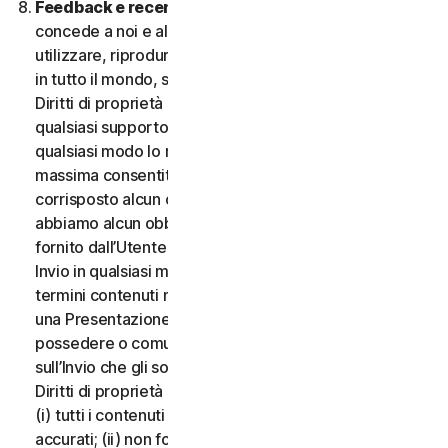
Feedback e recensioni.
Per qualsiasi Invio, l’Utente
concede a noi e alle nostre affiliate l’autorizzazione a
utilizzare, riprodurre, copiare e tradurre il proprio Invio
in tutto il mondo, secondo i termini di protezione dei
Diritti di proprietà intellettuale, in qualsiasi forma e su
qualsiasi supporto, senza alcuna restrizione e in
qualsiasi modo lo riteniamo opportuno, nella misura
massima consentita dalla legge applicabile. Non sarà
corrisposto alcun compenso per l’uso dell’Invio. Non
abbiamo alcun obbligo di pubblicare o utilizzare l’Invio
fornito dall’Utente e possiamo rimuovere qualsiasi
Invio in qualsiasi momento, in particolare se viola i
termini contenuti nel presente documento. Fornendo
una Presentazione, l’Utente dichiara e garantisce di
possedere o comunque controllare tutti i diritti
sull’Invio che gli sono necessari per fornirlo, inclusi i
Diritti di proprietà intellettuale. L’Utente accetta che:
(i) tutti i contenuti dei propri Invii devono essere
accurati; (ii) non fornirà Invii ritenuti falsi, inesatti o