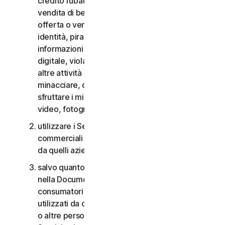
credito rubate, vendita di beni rubati, offerta o
vendita di beni proibiti, militari e a duplice uso,
offerta o vendita di sostanze controllate, furti di
identità, pirateria informatica, pharming, furto di
informazioni in qualsiasi forma o scala, pirateria
digitale, violazioni della proprietà intellettuale e
altre attività simili; molestare, perseguitare,
minacciare, danneggiare o controllare altri o
sfruttare i minori in qualsiasi modo, inclusi audio,
video, fotografie, contenuti digitali, ecc.;
utilizzare i Servizi per i consumatori per scopi
commerciali o i Servizi aziendali per scopi diversi
da quelli aziendali interni;
salvo quanto diversamente previsto nel CLS o
nella Documentazione, i Servizi per i
consumatori non possono essere accessibili a,
utilizzati da o condivisi con familiari, non familiari
o altre persone che non risiedono con l’Utente e i