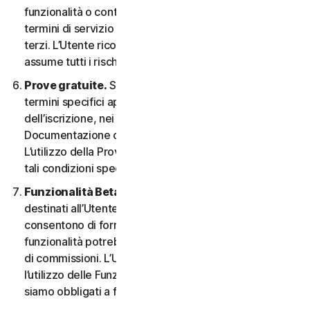
funzionalità o contenuti possono essere soggetti ai
termini di servizio e alle informative sulla privacy di tali
terzi. L’Utente riconosce la sola responsabilità e si
assume tutti i rischi derivanti dall’uso di risorse di terzi.
Prove gratuite.
Se offriamo una Prova gratuita, i
termini specifici applicabili saranno forniti al momento
dell’iscrizione, nei materiali promozionali e/o nella
Documentazione che ne descrivono i dettagli.
L’utilizzo della Prova gratuita è soggetto al rispetto di
tali condizioni specifiche.
Funzionalità Beta.
Possiamo includere nei Servizi
destinati all’Utente le funzionalità Beta che
consentono di fornire feedback. L’utilizzo di tali
funzionalità potrebbe essere soggetto al pagamento
di commissioni. L’Utente comprende e accetta che
l’utilizzo delle Funzionalità Beta è volontario e non
siamo obbligati a fornire alcuna Funzionalità Beta.