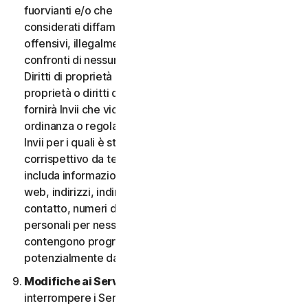
fuorvianti e/o che possano essere ragionevolmente
considerati diffamatori, calunniosi, deprecabili,
offensivi, illegalmente intimidatori o molesti nei
confronti di nessuno; (iii) non fornirà Invii che violano i
Diritti di proprietà intellettuale di terzi o altri diritti di
proprietà o diritti di pubblicità o privacy; (iv) non
fornirà Invii che violano qualsiasi legge, statuto,
ordinanza o regolamento applicabile; (v) non fornirà
Invii per i quali è stato compensato o concesso alcun
corrispettivo da terzi; (vi) non fornirà alcun Invio che
includa informazioni che fanno riferimento ad altri siti
web, indirizzi, indirizzi e-mail, informazioni di
contatto, numeri di telefono o altre informazioni
personali per nessuno; e (vii) non fornirà Invii che
contengono programmi o file di computer
potenzialmente dannosi.
Modifiche ai Servizi.
Potremmo modificare o
interrompere i Servizi oppure introdurre o variare i