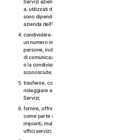
Servizi aziendali non possono essere accessibili
a, utilizzati da o condivisi con persone che non
sono dipendenti o non fanno parte della Piccola
azienda dell’Utente;
condividere qualsiasi dato o altro contenuto con
un numero irragionevolmente elevato di
persone, incluso, a titolo esemplificativo, l’invio
di comunicazioni a un gran numero di destinatari
o la condivisione di contenuti con persone
sconosciute;
trasferire, concedere in licenza, affittare,
noleggiare e/o prestare il diritto di utilizzare i
Servizi;
fornire, offrire o rendere disponibili i Servizi
come parte di un accordo per la gestione di
impianti, multiproprietà, provider di servizi o
uffici servizi;