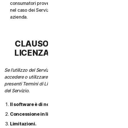
consumatori provenga da un unico nucleo familiare o,
nel caso dei Servizi aziendali, da un’unica Piccola
azienda.
CLAUSOLA 3 - TERMINI DI
LICENZA DEL SOFTWARE
Se l’utilizzo del Servizio richiede di scaricare, installare,
accedere o utilizzare il Software su un Dispositivo, i
presenti Termini di Licenza si applicano anche all’utilizzo
del Servizio.
Il software è di nostra proprietà.
Concessione in licenza.
Limitazioni.