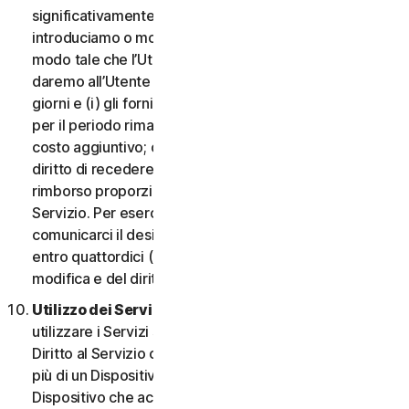
significativamente dannosa per l’Utente o
introduciamo o modifichiamo i criteri di idoneità in
modo tale che l’Utente non abbia più diritto ai Servizi,
daremo all’Utente un preavviso di quattordici (14)
giorni e (i) gli forniremo servizi comparabili o superiori
per il periodo rimanente del Servizio senza alcun
costo aggiuntivo; oppure (ii) concederemo all’Utente il
diritto di recedere dal contratto e ricevere un
rimborso proporzionale per il periodo rimanente del
Servizio. Per esercitare questo diritto, l’Utente deve
comunicarci il desiderio di rescindere il contratto
entro quattordici (14) giorni dalla notifica della
modifica e del diritto di rescissione.
Utilizzo dei Servizi in una rete.
L’Utente può
utilizzare i Servizi su una rete a condizione che il
Diritto al Servizio consenta di accedere o utilizzarli su
più di un Dispositivo e a condizione che ogni
Dispositivo che accede a o utilizza i Servizi per i