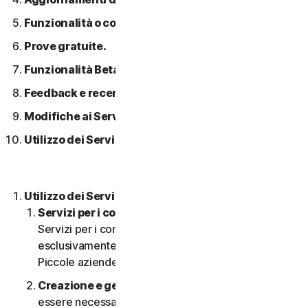
Funzionalità o contenuti di terzi.
Prove gratuite.
Funzionalità Beta.
Feedback e recensioni.
Modifiche ai Servizi.
Utilizzo dei Servizi in una rete.
Utilizzo dei Servizi.
Servizi per i consumatori o aziendali
. I nostri
Servizi per i consumatori sono concepiti e adatti
esclusivamente per i consumatori, non per le
Piccole aziende.
Creazione e gestione di un account.
Potrebbe
essere necessario disporre di un account per