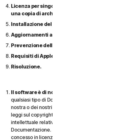
Licenza per singolo dispositivo; consentita solo
una copia di archivio o di backup.
Installazione del software.
Aggiornamenti automatici dei contenuti.
Prevenzione della pirateria software.
Requisiti di Apple.
Risoluzione.
Il software è di nostra proprietà.
Il Software e
qualsiasi tipo di Documentazione sono di proprietà
nostra o dei nostri licenziatari e sono protetti dalle
leggi sul copyright. Ciò include tutti i Diritti di proprietà
intellettuale relativi al Software e alla
Documentazione. Qualsiasi Software fornito da noi è
concesso in licenza e non venduto, e ci riserviamo