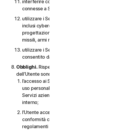
interferire con o interrompere server o reti
connesse a Software o Servizi;
utilizzare i Servizi per qualsiasi scopo militare,
inclusi cyberguerra, sviluppo di armi,
progettazione, fabbricazione o produzione di
missili, armi nucleari, chimiche o biologiche;
utilizzare i Servizi in qualsiasi modo non
consentito dal CLS.
Obblighi.
Rispetto all’uso del Servizio, gli obblighi
dell’Utente sono i seguenti:
l’accesso ai Servizi per i consumatori è solo per
uso personale o domestico oppure, nel caso dei
Servizi aziendali, è solo per uso aziendale
interno;
l’Utente accetta di utilizzare i Servizi in
conformità con il CLS e tutte le leggi e i
regolamenti applicabili;