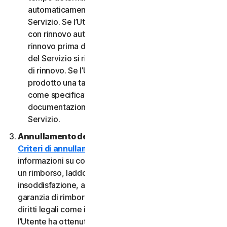
automaticamente al termine del Periodo del
Servizio. Se l’Utente dispone di un abbonamento
con rinnovo automatico, a meno che non annulli il
rinnovo prima della data di fatturazione, il Periodo
del Servizio si rinnoverà automaticamente alla data
di rinnovo. Se l’Utente dispone di un servizio o di un
prodotto una tantum, il Periodo del servizio durerà
come specificato nella Documentazione o nella
documentazione applicabile dal Provider del
Servizio.
Annullamento del Servizio.
Consultare i nostri
Criteri di annullamento e di rimborso
per
informazioni su come annullare il contratto e ottenere
un rimborso, laddove applicabile. In caso di
insoddisfazione, alcuni Servizi possono includere una
garanzia di rimborso, indipendentemente da eventuali
diritti legali come i diritti di recesso. Tuttavia, se
l’Utente ha ottenuto il diritto di utilizzare il Servizio