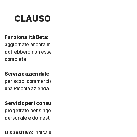
CLAUSOLA 1 - DEFINIZIONI
Funzionalità Beta:
indica funzionalità nuove e/o
aggiornate ancora in modalità test. Tali funzionalità
potrebbero non essere ancora completamente attive o
complete.
Servizio aziendale:
indica qualsiasi Servizio progettato
per scopi commerciali e destinato all’utilizzo interno in
una Piccola azienda.
Servizio per i consumatori:
indica qualsiasi Servizio
progettato per singoli consumatori e destinato all’utilizzo
personale e domestico.
Dispositivo:
indica un computer, un laptop, uno