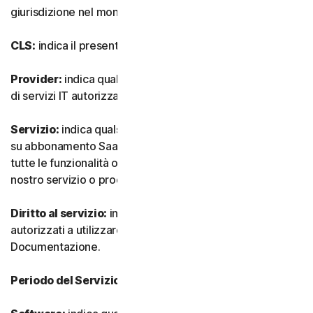
giurisdizione nel mondo.
CLS:
indica il presente Contratto di Licenza e Servizi.
Provider:
indica qualsiasi nostro rivenditore o provider
di servizi IT autorizzato.
Servizio:
indica qualsiasi nostro servizio o offerta basata
su abbonamento SaaS (software as-a-service) insieme a
tutte le funzionalità o servizi associati, nonché qualsiasi
nostro servizio o prodotto una tantum.
Diritto al servizio:
indica il numero e il tipo di Dispositivi
autorizzati a utilizzare il Software, come specificato nella
Documentazione.
Periodo del Servizio:
indica la durata del Servizio.