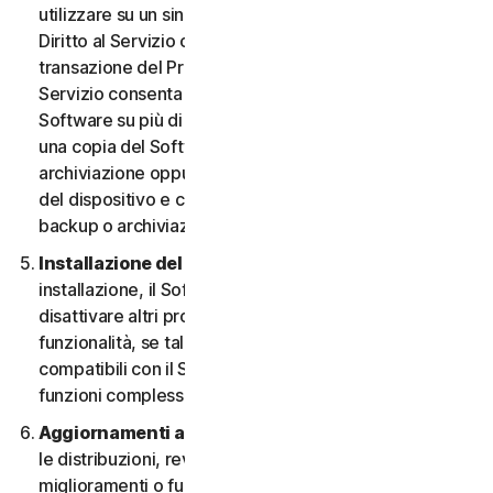
utilizzare su un singolo Dispositivo, a meno che il
Diritto al Servizio o la documentazione relativa alla
transazione del Provider da cui è stato ottenuto il
Servizio consenta espressamente di utilizzare il
Software su più di un Dispositivo. È possibile eseguire
una copia del Software avente finalità di backup o
archiviazione oppure copiare il Software sull’hard disk
del dispositivo e conservare l’originale solo per fini di
backup o archiviazione.
Installazione del software.
Durante la procedura di
installazione, il Software potrebbe disinstallare o
disattivare altri prodotti per la sicurezza, o le relative
funzionalità, se tali prodotti o funzionalità non sono
compatibili con il Software o allo scopo di migliorare le
funzioni complessive del Software.
Aggiornamenti automatici dei contenuti.
Non tutte
le distribuzioni, revisioni, aggiornamenti,
miglioramenti o funzionalità saranno disponibili su