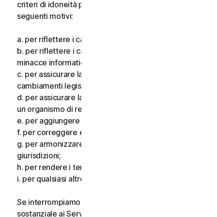
criteri di idoneità per i Servizi, per uno o più dei
seguenti motivi:
a. per riflettere i cambiamenti delle tecnologie;
b. per riflettere i cambiamenti nella natura delle
minacce informatiche;
c. per assicurare la conformità alla legge e riflettere i
cambiamenti legislativi;
d. per assicurare la conformità ai requisiti imposti da
un organismo di regolamentazione;
e. per aggiungere funzionalità aggiuntive;
f. per correggere eventuali errori;
g. per armonizzare i servizi o i termini in più
giurisdizioni;
h. per rendere i termini più chiari; e
i. per qualsiasi altro valido motivo.
Se interrompiamo i Servizi, apportiamo una modifica
sostanziale ai Servizi che potrebbe essere