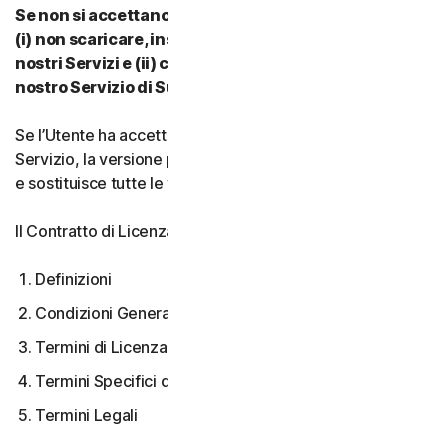
Se non si accettano i termini e le condizioni del CLS:
(i) non scaricare, installare, accedere a o utilizzare i
nostri Servizi e (ii) contattare il proprio Provider o il
nostro Servizio di Supporto Clienti.
Se l’Utente ha accettato più versioni del CLS per un
Servizio, la versione più recente accettata è quella valida
e sostituisce tutte le versioni precedenti.
Il Contratto di Licenza e Servizi copre:
Definizioni
Condizioni Generali del Servizio
Termini di Licenza Software
Termini Specifici di alcuni Servizi
Termini Legali