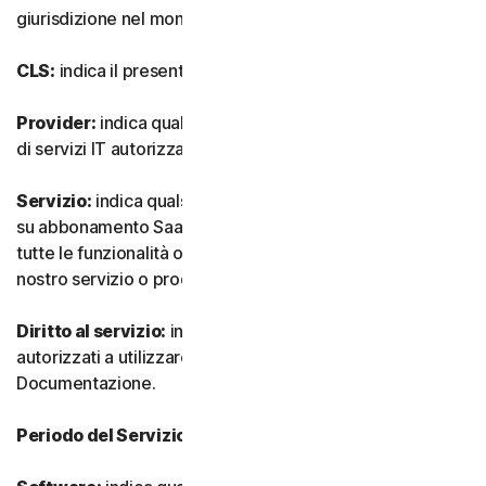
giurisdizione nel mondo.
CLS:
indica il presente Contratto di Licenza e Servizi.
Provider:
indica qualsiasi nostro rivenditore o provider
di servizi IT autorizzato.
Servizio:
indica qualsiasi nostro servizio o offerta basata
su abbonamento SaaS (software as-a-service) insieme a
tutte le funzionalità o servizi associati, nonché qualsiasi
nostro servizio o prodotto una tantum.
Diritto al servizio:
indica il numero e il tipo di Dispositivi
autorizzati a utilizzare il Software, come specificato nella
Documentazione.
Periodo del Servizio:
indica la durata del Servizio.