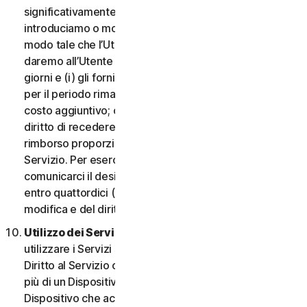
significativamente dannosa per l’Utente o
introduciamo o modifichiamo i criteri di idoneità in
modo tale che l’Utente non abbia più diritto ai Servizi,
daremo all’Utente un preavviso di quattordici (14)
giorni e (i) gli forniremo servizi comparabili o superiori
per il periodo rimanente del Servizio senza alcun
costo aggiuntivo; oppure (ii) concederemo all’Utente il
diritto di recedere dal contratto e ricevere un
rimborso proporzionale per il periodo rimanente del
Servizio. Per esercitare questo diritto, l’Utente deve
comunicarci il desiderio di rescindere il contratto
entro quattordici (14) giorni dalla notifica della
modifica e del diritto di rescissione.
Utilizzo dei Servizi in una rete.
L’Utente può
utilizzare i Servizi su una rete a condizione che il
Diritto al Servizio consenta di accedere o utilizzarli su
più di un Dispositivo e a condizione che ogni
Dispositivo che accede a o utilizza i Servizi per i