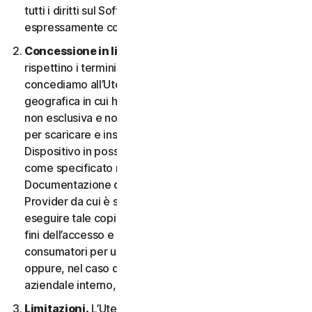
tutti i diritti sul Software e la Documentazione non
espressamente concessi nel CLS.
Concessione in licenza.
A condizione che si
rispettino i termini e le condizioni del CLS,
concediamo all’Utente, nel territorio o nell’area
geografica in cui ha acquisito il Software, una licenza
non esclusiva e non trasferibile a tempo indeterminato
per scaricare e installare una copia del Software sul
Dispositivo in possesso o controllato dall'Utente,
come specificato nel Diritto al Servizio o nella
Documentazione della transazione applicabile dal
Provider da cui è stato ottenuto il Servizio, e per
eseguire tale copia del Software esclusivamente ai
fini dell’accesso e dell’utilizzo dei Servizi per i
consumatori per uso personale non commerciale,
oppure, nel caso dei Servizi aziendali, per uso
aziendale interno, durante il Periodo del Servizio.
Limitazioni.
L’Utente non può, né può permettere a