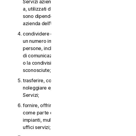
Servizi aziendali non possono essere accessibili
a, utilizzati da o condivisi con persone che non
sono dipendenti o non fanno parte della Piccola
azienda dell’Utente;
condividere qualsiasi dato o altro contenuto con
un numero irragionevolmente elevato di
persone, incluso, a titolo esemplificativo, l’invio
di comunicazioni a un gran numero di destinatari
o la condivisione di contenuti con persone
sconosciute;
trasferire, concedere in licenza, affittare,
noleggiare e/o prestare il diritto di utilizzare i
Servizi;
fornire, offrire o rendere disponibili i Servizi
come parte di un accordo per la gestione di
impianti, multiproprietà, provider di servizi o
uffici servizi;