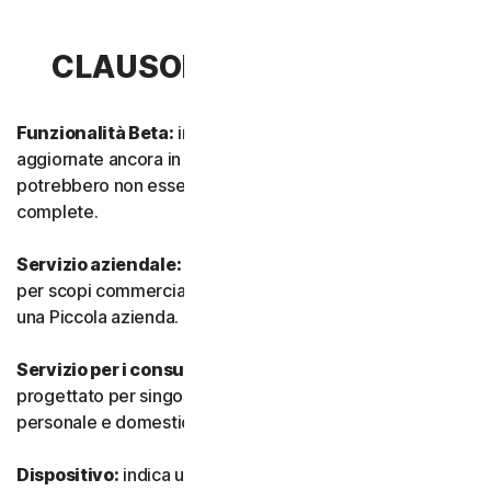
CLAUSOLA 1 - DEFINIZIONI
Funzionalità Beta:
indica funzionalità nuove e/o
aggiornate ancora in modalità test. Tali funzionalità
potrebbero non essere ancora completamente attive o
complete.
Servizio aziendale:
indica qualsiasi Servizio progettato
per scopi commerciali e destinato all’utilizzo interno in
una Piccola azienda.
Servizio per i consumatori:
indica qualsiasi Servizio
progettato per singoli consumatori e destinato all’utilizzo
personale e domestico.
Dispositivo:
indica un computer, un laptop, uno