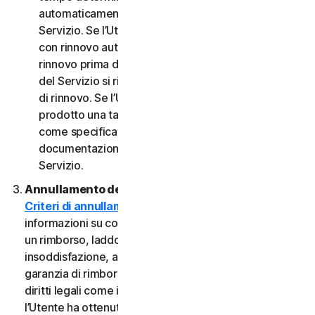
automaticamente al termine del Periodo del
Servizio. Se l’Utente dispone di un abbonamento
con rinnovo automatico, a meno che non annulli il
rinnovo prima della data di fatturazione, il Periodo
del Servizio si rinnoverà automaticamente alla data
di rinnovo. Se l’Utente dispone di un servizio o di un
prodotto una tantum, il Periodo del servizio durerà
come specificato nella Documentazione o nella
documentazione applicabile dal Provider del
Servizio.
Annullamento del Servizio.
Consultare i nostri
Criteri di annullamento e di rimborso
per
informazioni su come annullare il contratto e ottenere
un rimborso, laddove applicabile. In caso di
insoddisfazione, alcuni Servizi possono includere una
garanzia di rimborso, indipendentemente da eventuali
diritti legali come i diritti di recesso. Tuttavia, se
l’Utente ha ottenuto il diritto di utilizzare il Servizio