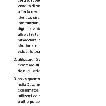
credito rubate, vendita di beni rubati, offerta o
vendita di beni proibiti, militari e a duplice uso,
offerta o vendita di sostanze controllate, furti di
identità, pirateria informatica, pharming, furto di
informazioni in qualsiasi forma o scala, pirateria
digitale, violazioni della proprietà intellettuale e
altre attività simili; molestare, perseguitare,
minacciare, danneggiare o controllare altri o
sfruttare i minori in qualsiasi modo, inclusi audio,
video, fotografie, contenuti digitali, ecc.;
utilizzare i Servizi per i consumatori per scopi
commerciali o i Servizi aziendali per scopi diversi
da quelli aziendali interni;
salvo quanto diversamente previsto nel CLS o
nella Documentazione, i Servizi per i
consumatori non possono essere accessibili a,
utilizzati da o condivisi con familiari, non familiari
o altre persone che non risiedono con l’Utente e i