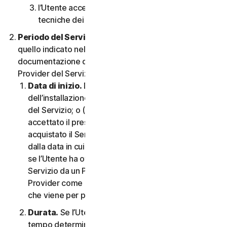
l’Utente accetta di rispettare tutte le limitazioni
tecniche dei Servizi e/o del Software.
Periodo del Servizio.
Il Periodo del Servizio sarà
quello indicato nella Documentazione o nella
documentazione di transazione applicabile dal
Provider del Servizio.
Data di inizio.
Dovrà partire (a) dalla data
dell’installazione iniziale del Software o dell’utilizzo
del Servizio; o (b) dalla data in cui l’Utente ha
accettato il presente CLS; o (c) se l’Utente ha
acquistato il Servizio dal nostro negozio online,
dalla data in cui è stato completato l’acquisto; o (d)
se l’Utente ha ottenuto il diritto di utilizzare il
Servizio da un Provider, dalla data stabilita da tale
Provider come applicabile, qualunque sia la data
che viene per prima.
Durata.
Se l’Utente dispone di un abbonamento a
tempo determinato, il Servizio terminerà