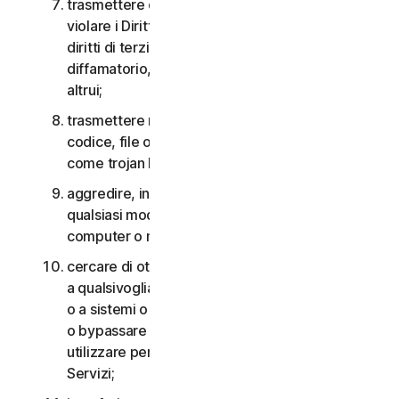
trasmettere o archiviare materiale che potrebbe
violare i Diritti di proprietà intellettuale o altri
diritti di terzi o che risulta illegale, lesivo,
diffamatorio, calunnioso o invasivo della privacy
altrui;
trasmettere materiale che contiene virus o altro
codice, file o programmi per computer dannosi
come trojan horse, worm o time bomb;
aggredire, interferire, negare il servizio in
qualsiasi modo o forma a qualsiasi altra rete,
computer o nodo attraverso i Servizi;
cercare di ottenere un accesso non autorizzato
a qualsivoglia Servizio, agli account di altri utenti
o a sistemi o reti di computer connessi ai Servizi
o bypassare qualsiasi misura che potremmo
utilizzare per prevenire o limitare l’accesso ai
Servizi;