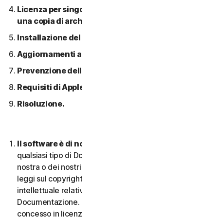
Licenza per singolo dispositivo; consentita solo
una copia di archivio o di backup.
Installazione del software.
Aggiornamenti automatici dei contenuti.
Prevenzione della pirateria software.
Requisiti di Apple.
Risoluzione.
Il software è di nostra proprietà.
Il Software e
qualsiasi tipo di Documentazione sono di proprietà
nostra o dei nostri licenziatari e sono protetti dalle
leggi sul copyright. Ciò include tutti i Diritti di proprietà
intellettuale relativi al Software e alla
Documentazione. Qualsiasi Software fornito da noi è
concesso in licenza e non venduto, e ci riserviamo