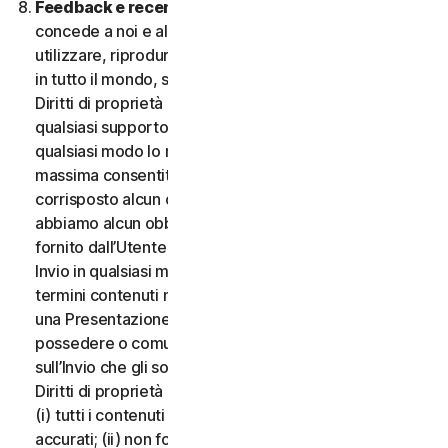
Feedback e recensioni.
Per qualsiasi Invio, l’Utente
concede a noi e alle nostre affiliate l’autorizzazione a
utilizzare, riprodurre, copiare e tradurre il proprio Invio
in tutto il mondo, secondo i termini di protezione dei
Diritti di proprietà intellettuale, in qualsiasi forma e su
qualsiasi supporto, senza alcuna restrizione e in
qualsiasi modo lo riteniamo opportuno, nella misura
massima consentita dalla legge applicabile. Non sarà
corrisposto alcun compenso per l’uso dell’Invio. Non
abbiamo alcun obbligo di pubblicare o utilizzare l’Invio
fornito dall’Utente e possiamo rimuovere qualsiasi
Invio in qualsiasi momento, in particolare se viola i
termini contenuti nel presente documento. Fornendo
una Presentazione, l’Utente dichiara e garantisce di
possedere o comunque controllare tutti i diritti
sull’Invio che gli sono necessari per fornirlo, inclusi i
Diritti di proprietà intellettuale. L’Utente accetta che:
(i) tutti i contenuti dei propri Invii devono essere
accurati; (ii) non fornirà Invii ritenuti falsi, inesatti o