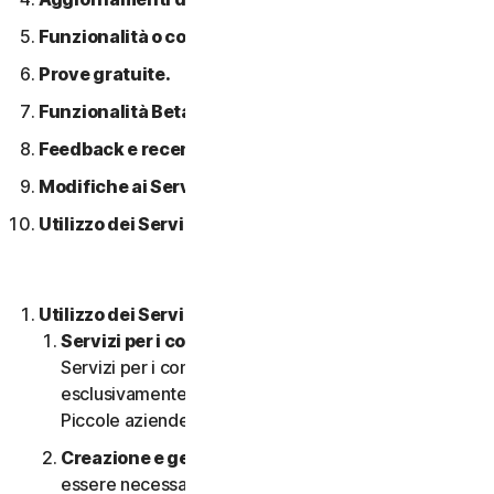
Funzionalità o contenuti di terzi.
Prove gratuite.
Funzionalità Beta.
Feedback e recensioni.
Modifiche ai Servizi.
Utilizzo dei Servizi in una rete.
Utilizzo dei Servizi.
Servizi per i consumatori o aziendali
. I nostri
Servizi per i consumatori sono concepiti e adatti
esclusivamente per i consumatori, non per le
Piccole aziende.
Creazione e gestione di un account.
Potrebbe
essere necessario disporre di un account per