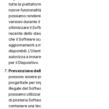
tutte le piattaforme. L’Utente ha il diritto di ricevere
nuove funzionalità e versioni del Software non appena
possiamo rendere disponibili tali funzionalità e
versioni durante il Periodo del Servizio. Al fine di
ottimizzare il Software e di ottenere la versione più
recente dello stesso, l’Utente accetta la possibilità
che il Software scarichi e installi nuove versioni e
aggiornamenti a mano a mano che li rendiamo
disponibili. L’Utente accetta inoltre di ricevere e ci
autorizza a inviare le nuove versioni e aggiornamenti
per il Dispositivo.
Prevenzione della pirateria software.
Nel Software
possono essere presenti misure tecnologiche
progettate per impedire l’utilizzo senza licenza o
illegale del Software. L’Utente accetta che noi
possiamo utilizzare tali misure per proteggerci da atti
di pirateria Software (ad esempio, il Software può
contenere una tecnologia di applicazione che limita la