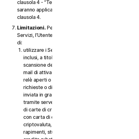
clausola 4 - “Termini Specifici di alcuni Servizi”,
saranno applicabili le condizioni contenute nella
clausola 4.
Limitazioni.
Per quanto riguarda l’utilizzo dei
Servizi, l’Utente non può, né può consentire ad altri
di:
utilizzare i Servizi per scopi illegali o fraudolenti,
inclusi, a titolo esemplificativo ma non esaustivo,
scansione delle porte, invio di spam, invio di e-
mail di attivazione o disattivazione, scansione di
relè aperti o proxy aperti, invio di e-mail non
richieste o di qualsiasi versione o tipo di e-mail
inviata in grandi quantità anche se indirizzata
tramite server di terzi, lancio di pop-up, utilizzo
di carte di credito rubate, messa in atto di frodi
con carta di credito, frodi finanziarie, frodi in
criptovaluta, occultamenti, estorsioni, ricatti,
rapimenti, stupri, omicidi, vendita di carte di