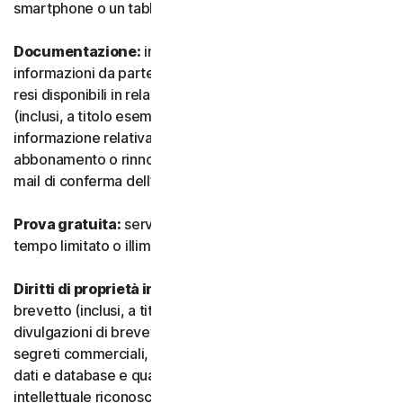
smartphone o un tablet.
Documentazione:
indica tutti i documenti e le
informazioni da parte nostra che accompagnano o sono
resi disponibili in relazione al Servizio e/o al Software
(inclusi, a titolo esemplificativo e non esaustivo, qualsiasi
informazione relativa a confezione, acquisto,
abbonamento o rinnovo, come un acquisto, ricevuta o e-
mail di conferma dell’iscrizione o del rinnovo).
Prova gratuita:
servizio offerto su base gratuita, a
tempo limitato o illimitato.
Diritti di proprietà intellettuale:
indica i diritti di
brevetto (inclusi, a titolo esemplificativo, domande e
divulgazioni di brevetti), invenzioni, diritti d’autore,
segreti commerciali, diritti morali, know-how, diritti su
dati e database e qualsiasi altro diritto di proprietà
intellettuale riconosciuto in qualsiasi Paese o