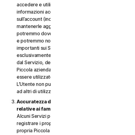
accedere e utilizzare i Servizi. È importante fornire
informazioni accurate, complete e aggiornate
sull’account (incluso un indirizzo e-mail valido) e
mantenerle aggiornate. In caso contrario,
potremmo dover sospendere o chiudere l’account
e potremmo non riuscire a inviare notifiche
importanti sui Servizi. L’account è personale ed
esclusivamente a uso dell’Utente (o, se consentito
dal Servizio, dei relativi familiari o della relativa
Piccola azienda) per gestire i Servizi, e non deve
essere utilizzato da terzi per alcuno scopo.
L’Utente non può vendere, trasferire o consentire
ad altri di utilizzare le credenziali dell’account.
Accuratezza delle informazioni (incluse quelle
relative ai familiari o alla Piccola azienda)
.
Alcuni Servizi potrebbero consentire all’Utente di
registrare i propri familiari, i dipendenti della
propria Piccola azienda o i propri dispositivi per