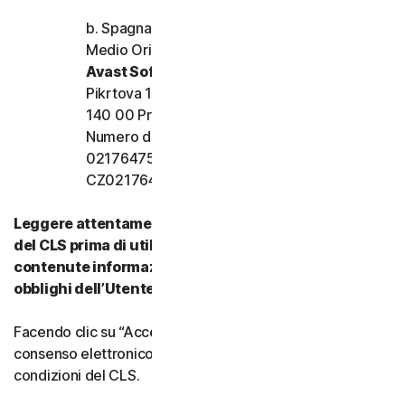
b. Spagna, Francia, Italia e resto d’Europa,
Medio Oriente e Africa
Avast Software s.r.o.
Pikrtova 1737/1a, Nusle,
140 00 Praga 4, Repubblica Ceca
Numero di registrazione dell’azienda:
02176475 e numero di partita IVA:
CZ02176475
Leggere attentamente tutti i termini e le condizioni
del CLS prima di utilizzare i nostri Servizi. Vi sono
contenute informazioni importanti su diritti e
obblighi dell’Utente.
Facendo clic su “Accetto” o indicando in altro modo il
consenso elettronico, si accettano i termini e le
condizioni del CLS.