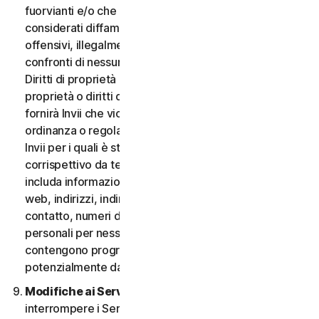
fuorvianti e/o che possano essere ragionevolmente
considerati diffamatori, calunniosi, deprecabili,
offensivi, illegalmente intimidatori o molesti nei
confronti di nessuno; (iii) non fornirà Invii che violano i
Diritti di proprietà intellettuale di terzi o altri diritti di
proprietà o diritti di pubblicità o privacy; (iv) non
fornirà Invii che violano qualsiasi legge, statuto,
ordinanza o regolamento applicabile; (v) non fornirà
Invii per i quali è stato compensato o concesso alcun
corrispettivo da terzi; (vi) non fornirà alcun Invio che
includa informazioni che fanno riferimento ad altri siti
web, indirizzi, indirizzi e-mail, informazioni di
contatto, numeri di telefono o altre informazioni
personali per nessuno; e (vii) non fornirà Invii che
contengono programmi o file di computer
potenzialmente dannosi.
Modifiche ai Servizi.
Potremmo modificare o
interrompere i Servizi oppure introdurre o variare i