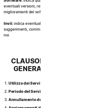
Software:
indica qualsiasi nostro software, inclusi
eventuali versioni, revisioni, aggiornamenti o
miglioramenti del software.
Invii:
indica eventuali feedback, recensioni,
suggerimenti, commenti o idee relativi ai Servizi inviati a
noi.
CLAUSOLA 2 - CONDIZIONI
GENERALI DEL SERVIZIO
Utilizzo dei Servizi.
Periodo del Servizio.
Annullamento del Servizio.
Aggiornamenti dei contenuti.