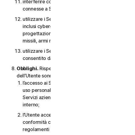
interferire con o interrompere server o reti
connesse a Software o Servizi;
utilizzare i Servizi per qualsiasi scopo militare,
inclusi cyberguerra, sviluppo di armi,
progettazione, fabbricazione o produzione di
missili, armi nucleari, chimiche o biologiche;
utilizzare i Servizi in qualsiasi modo non
consentito dal CLS.
Obblighi.
Rispetto all’uso del Servizio, gli obblighi
dell’Utente sono i seguenti:
l’accesso ai Servizi per i consumatori è solo per
uso personale o domestico oppure, nel caso dei
Servizi aziendali, è solo per uso aziendale
interno;
l’Utente accetta di utilizzare i Servizi in
conformità con il CLS e tutte le leggi e i
regolamenti applicabili;