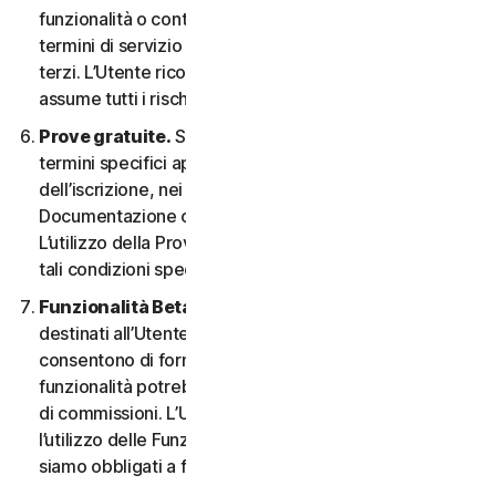
funzionalità o contenuti possono essere soggetti ai
termini di servizio e alle informative sulla privacy di tali
terzi. L’Utente riconosce la sola responsabilità e si
assume tutti i rischi derivanti dall’uso di risorse di terzi.
Prove gratuite.
Se offriamo una Prova gratuita, i
termini specifici applicabili saranno forniti al momento
dell’iscrizione, nei materiali promozionali e/o nella
Documentazione che ne descrivono i dettagli.
L’utilizzo della Prova gratuita è soggetto al rispetto di
tali condizioni specifiche.
Funzionalità Beta.
Possiamo includere nei Servizi
destinati all’Utente le funzionalità Beta che
consentono di fornire feedback. L’utilizzo di tali
funzionalità potrebbe essere soggetto al pagamento
di commissioni. L’Utente comprende e accetta che
l’utilizzo delle Funzionalità Beta è volontario e non
siamo obbligati a fornire alcuna Funzionalità Beta.