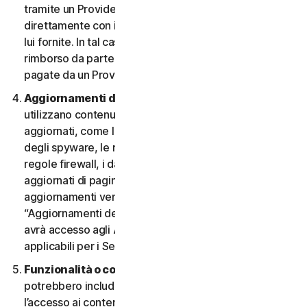
tramite un Provider e desidera annullarlo, deve farlo
direttamente con il Provider, seguendo le istruzioni da
lui fornite. In tal caso, non si ha diritto a nessun
rimborso da parte nostra di eventuali commissioni
pagate da un Provider.
Aggiornamenti dei contenuti.
Alcuni Servizi
utilizzano contenuti che vengono periodicamente
aggiornati, come le definizioni dei virus, le definizioni
degli spyware, le regole antispam, gli elenchi URL, le
regole firewall, i dati di vulnerabilità e gli elenchi
aggiornati di pagine web autenticate. Questi
aggiornamenti vengono definiti collettivamente
“Aggiornamenti dei contenuti”. In tal caso, l’Utente
avrà accesso agli Aggiornamenti dei contenuti
applicabili per i Servizi durante il Periodo del Servizio.
Funzionalità o contenuti di terzi.
I Servizi
potrebbero includere funzionalità di terzi o consentire
l’accesso ai contenuti di un sito Web di terzi. Tali