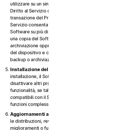
utilizzare su un singolo Dispositivo, a meno che il
Diritto al Servizio o la documentazione relativa alla
transazione del Provider da cui è stato ottenuto il
Servizio consenta espressamente di utilizzare il
Software su più di un Dispositivo. È possibile eseguire
una copia del Software avente finalità di backup o
archiviazione oppure copiare il Software sull’hard disk
del dispositivo e conservare l’originale solo per fini di
backup o archiviazione.
Installazione del software.
Durante la procedura di
installazione, il Software potrebbe disinstallare o
disattivare altri prodotti per la sicurezza, o le relative
funzionalità, se tali prodotti o funzionalità non sono
compatibili con il Software o allo scopo di migliorare le
funzioni complessive del Software.
Aggiornamenti automatici dei contenuti.
Non tutte
le distribuzioni, revisioni, aggiornamenti,
miglioramenti o funzionalità saranno disponibili su