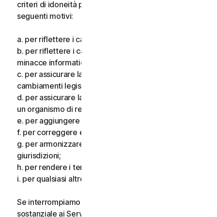
criteri di idoneità per i Servizi, per uno o più dei
seguenti motivi:
a. per riflettere i cambiamenti delle tecnologie;
b. per riflettere i cambiamenti nella natura delle
minacce informatiche;
c. per assicurare la conformità alla legge e riflettere i
cambiamenti legislativi;
d. per assicurare la conformità ai requisiti imposti da
un organismo di regolamentazione;
e. per aggiungere funzionalità aggiuntive;
f. per correggere eventuali errori;
g. per armonizzare i servizi o i termini in più
giurisdizioni;
h. per rendere i termini più chiari; e
i. per qualsiasi altro valido motivo.
Se interrompiamo i Servizi, apportiamo una modifica
sostanziale ai Servizi che potrebbe essere