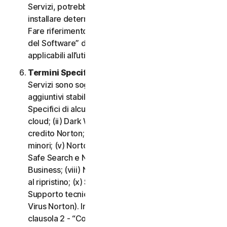
Servizi, potrebbe essere necessario scaricare e
installare determinati Software su un Dispositivo.
Fare riferimento alla clausola 3 - “Termini di Licenza
del Software” del CLS per i termini e le condizioni
applicabili all’utilizzo di tale Software.
Termini Specifici di alcuni Servizi.
I seguenti
Servizi sono soggetti a termini e condizioni
aggiuntivi stabiliti nella clausola 4 - “Termini
Specifici di alcuni Servizi” del CLS: (i) Backup nel
cloud; (ii) Dark Web Monitoring; (iii) Portale del
credito Norton; (iv) Norton Family e Protezione
minori; (v) Norton Password Manager; (vi) Norton
Safe Search e Norton Safe Web; (vii) Norton Small
Business; (viii) Norton VPN; (ix) Servizi di supporto
al ripristino; (x) Social Media Monitoring e (xi)
Supporto tecnico (inclusa la Promessa Protezione
Virus Norton). In caso di conflitto o incoerenza tra la
clausola 2 - “Condizioni Generali del Servizio” e la