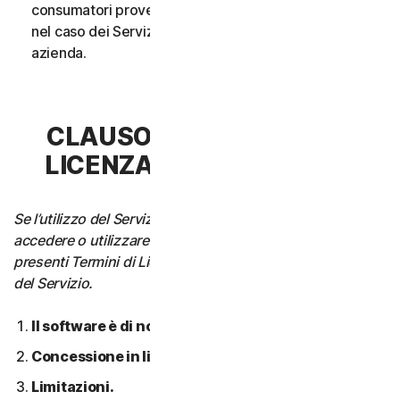
consumatori provenga da un unico nucleo familiare o,
nel caso dei Servizi aziendali, da un’unica Piccola
azienda.
CLAUSOLA 3 - TERMINI DI
LICENZA DEL SOFTWARE
Se l’utilizzo del Servizio richiede di scaricare, installare,
accedere o utilizzare il Software su un Dispositivo, i
presenti Termini di Licenza si applicano anche all’utilizzo
del Servizio.
Il software è di nostra proprietà.
Concessione in licenza.
Limitazioni.