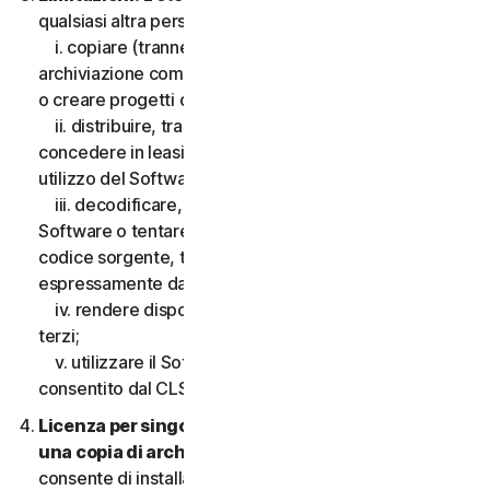
qualsiasi altra persona, quanto segue:
i. copiare (tranne che per scopi di backup o
archiviazione come consentito di seguito), modificare
o creare progetti derivati basati sul Software;
ii. distribuire, trasferire, concedere in licenza,
concedere in leasing, prestare o noleggiare il diritto di
utilizzo del Software a terzi;
iii. decodificare, decompilare o disassemblare il
Software o tentare in qualsiasi modo di scoprire il
codice sorgente, tranne e solo nella misura consentita
espressamente dalla legge applicabile;
iv. rendere disponibili le funzionalità del Software a
terzi;
v. utilizzare il Software in qualsiasi modo non
consentito dal CLS.
Licenza per singolo dispositivo; consentita solo
una copia di archivio o di backup.
Il presente CLS
consente di installare solo una copia del Software da