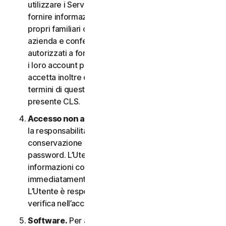
utilizzare i Servizi. In questo caso è necessario
fornire informazioni veritiere e accurate su di sé, i
propri familiari o i dipendenti della propria Piccola
azienda e confermare di essere debitamente
autorizzati a fornire tali informazioni e a monitorare
i loro account per loro conto. L’Utente
accetta inoltre di informare tali persone riguardo ai
termini di questo CLS e garantire la compliance al
presente CLS.
Accesso non autorizzato all’account
. L’Utente ha
la responsabilità esclusiva di garantire la
conservazione sicura del proprio nome utente e
password. L’Utente non deve condividere queste
informazioni con altri e si impegna a riportare
immediatamente qualsiasi utilizzo non autorizzato.
L’Utente è responsabile di qualsiasi attività che si
verifica nell’account.
Software.
Per accedere e utilizzare determinati