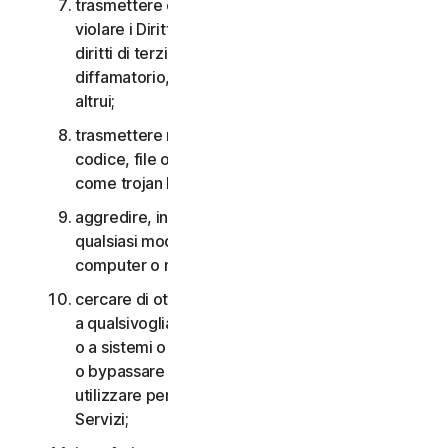
trasmettere o archiviare materiale che potrebbe
violare i Diritti di proprietà intellettuale o altri
diritti di terzi o che risulta illegale, lesivo,
diffamatorio, calunnioso o invasivo della privacy
altrui;
trasmettere materiale che contiene virus o altro
codice, file o programmi per computer dannosi
come trojan horse, worm o time bomb;
aggredire, interferire, negare il servizio in
qualsiasi modo o forma a qualsiasi altra rete,
computer o nodo attraverso i Servizi;
cercare di ottenere un accesso non autorizzato
a qualsivoglia Servizio, agli account di altri utenti
o a sistemi o reti di computer connessi ai Servizi
o bypassare qualsiasi misura che potremmo
utilizzare per prevenire o limitare l’accesso ai
Servizi;