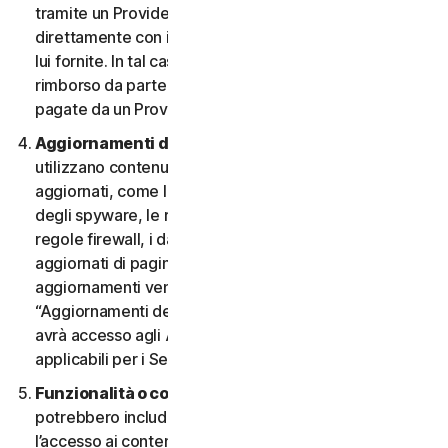
tramite un Provider e desidera annullarlo, deve farlo
direttamente con il Provider, seguendo le istruzioni da
lui fornite. In tal caso, non si ha diritto a nessun
rimborso da parte nostra di eventuali commissioni
pagate da un Provider.
Aggiornamenti dei contenuti.
Alcuni Servizi
utilizzano contenuti che vengono periodicamente
aggiornati, come le definizioni dei virus, le definizioni
degli spyware, le regole antispam, gli elenchi URL, le
regole firewall, i dati di vulnerabilità e gli elenchi
aggiornati di pagine web autenticate. Questi
aggiornamenti vengono definiti collettivamente
“Aggiornamenti dei contenuti”. In tal caso, l’Utente
avrà accesso agli Aggiornamenti dei contenuti
applicabili per i Servizi durante il Periodo del Servizio.
Funzionalità o contenuti di terzi.
I Servizi
potrebbero includere funzionalità di terzi o consentire
l’accesso ai contenuti di un sito Web di terzi. Tali