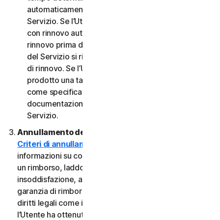
automaticamente al termine del Periodo del
Servizio. Se l’Utente dispone di un abbonamento
con rinnovo automatico, a meno che non annulli il
rinnovo prima della data di fatturazione, il Periodo
del Servizio si rinnoverà automaticamente alla data
di rinnovo. Se l’Utente dispone di un servizio o di un
prodotto una tantum, il Periodo del servizio durerà
come specificato nella Documentazione o nella
documentazione applicabile dal Provider del
Servizio.
Annullamento del Servizio.
Consultare i nostri
Criteri di annullamento e di rimborso
per
informazioni su come annullare il contratto e ottenere
un rimborso, laddove applicabile. In caso di
insoddisfazione, alcuni Servizi possono includere una
garanzia di rimborso, indipendentemente da eventuali
diritti legali come i diritti di recesso. Tuttavia, se
l’Utente ha ottenuto il diritto di utilizzare il Servizio