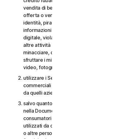
credito rubate, vendita di beni rubati, offerta o
vendita di beni proibiti, militari e a duplice uso,
offerta o vendita di sostanze controllate, furti di
identità, pirateria informatica, pharming, furto di
informazioni in qualsiasi forma o scala, pirateria
digitale, violazioni della proprietà intellettuale e
altre attività simili; molestare, perseguitare,
minacciare, danneggiare o controllare altri o
sfruttare i minori in qualsiasi modo, inclusi audio,
video, fotografie, contenuti digitali, ecc.;
utilizzare i Servizi per i consumatori per scopi
commerciali o i Servizi aziendali per scopi diversi
da quelli aziendali interni;
salvo quanto diversamente previsto nel CLS o
nella Documentazione, i Servizi per i
consumatori non possono essere accessibili a,
utilizzati da o condivisi con familiari, non familiari
o altre persone che non risiedono con l’Utente e i