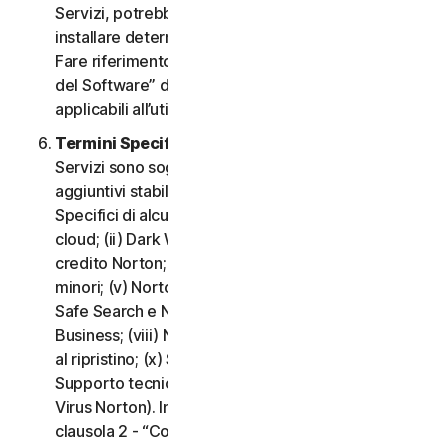
Servizi, potrebbe essere necessario scaricare e
installare determinati Software su un Dispositivo.
Fare riferimento alla clausola 3 - “Termini di Licenza
del Software” del CLS per i termini e le condizioni
applicabili all’utilizzo di tale Software.
Termini Specifici di alcuni Servizi.
I seguenti
Servizi sono soggetti a termini e condizioni
aggiuntivi stabiliti nella clausola 4 - “Termini
Specifici di alcuni Servizi” del CLS: (i) Backup nel
cloud; (ii) Dark Web Monitoring; (iii) Portale del
credito Norton; (iv) Norton Family e Protezione
minori; (v) Norton Password Manager; (vi) Norton
Safe Search e Norton Safe Web; (vii) Norton Small
Business; (viii) Norton VPN; (ix) Servizi di supporto
al ripristino; (x) Social Media Monitoring e (xi)
Supporto tecnico (inclusa la Promessa Protezione
Virus Norton). In caso di conflitto o incoerenza tra la
clausola 2 - “Condizioni Generali del Servizio” e la