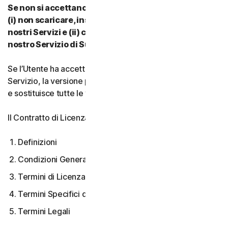
Se non si accettano i termini e le condizioni del CLS:
(i) non scaricare, installare, accedere a o utilizzare i
nostri Servizi e (ii) contattare il proprio Provider o il
nostro Servizio di Supporto Clienti.
Se l’Utente ha accettato più versioni del CLS per un
Servizio, la versione più recente accettata è quella valida
e sostituisce tutte le versioni precedenti.
Il Contratto di Licenza e Servizi copre:
Definizioni
Condizioni Generali del Servizio
Termini di Licenza Software
Termini Specifici di alcuni Servizi
Termini Legali