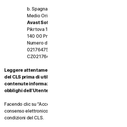
b. Spagna, Francia, Italia e resto d’Europa,
Medio Oriente e Africa
Avast Software s.r.o.
Pikrtova 1737/1a, Nusle,
140 00 Praga 4, Repubblica Ceca
Numero di registrazione dell’azienda:
02176475 e numero di partita IVA:
CZ02176475
Leggere attentamente tutti i termini e le condizioni
del CLS prima di utilizzare i nostri Servizi. Vi sono
contenute informazioni importanti su diritti e
obblighi dell’Utente.
Facendo clic su “Accetto” o indicando in altro modo il
consenso elettronico, si accettano i termini e le
condizioni del CLS.