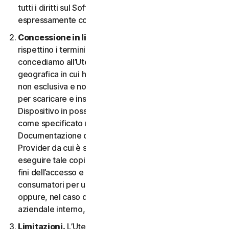
tutti i diritti sul Software e la Documentazione non
espressamente concessi nel CLS.
Concessione in licenza.
A condizione che si
rispettino i termini e le condizioni del CLS,
concediamo all’Utente, nel territorio o nell’area
geografica in cui ha acquisito il Software, una licenza
non esclusiva e non trasferibile a tempo indeterminato
per scaricare e installare una copia del Software sul
Dispositivo in possesso o controllato dall'Utente,
come specificato nel Diritto al Servizio o nella
Documentazione della transazione applicabile dal
Provider da cui è stato ottenuto il Servizio, e per
eseguire tale copia del Software esclusivamente ai
fini dell’accesso e dell’utilizzo dei Servizi per i
consumatori per uso personale non commerciale,
oppure, nel caso dei Servizi aziendali, per uso
aziendale interno, durante il Periodo del Servizio.
Limitazioni.
L’Utente non può, né può permettere a