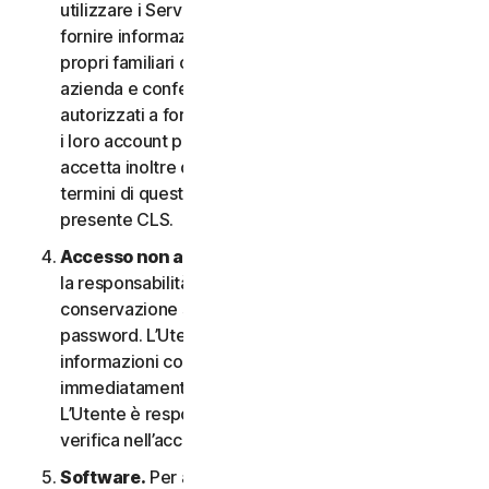
utilizzare i Servizi. In questo caso è necessario
fornire informazioni veritiere e accurate su di sé, i
propri familiari o i dipendenti della propria Piccola
azienda e confermare di essere debitamente
autorizzati a fornire tali informazioni e a monitorare
i loro account per loro conto. L’Utente
accetta inoltre di informare tali persone riguardo ai
termini di questo CLS e garantire la compliance al
presente CLS.
Accesso non autorizzato all’account
. L’Utente ha
la responsabilità esclusiva di garantire la
conservazione sicura del proprio nome utente e
password. L’Utente non deve condividere queste
informazioni con altri e si impegna a riportare
immediatamente qualsiasi utilizzo non autorizzato.
L’Utente è responsabile di qualsiasi attività che si
verifica nell’account.
Software.
Per accedere e utilizzare determinati