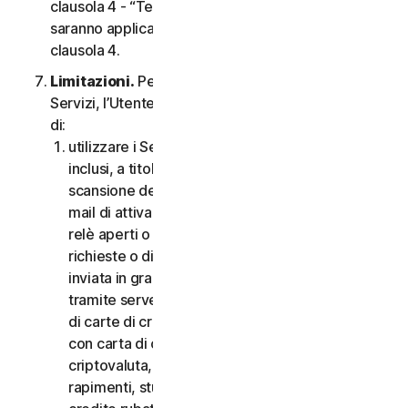
clausola 4 - “Termini Specifici di alcuni Servizi”,
saranno applicabili le condizioni contenute nella
clausola 4.
Limitazioni.
Per quanto riguarda l’utilizzo dei
Servizi, l’Utente non può, né può consentire ad altri
di:
utilizzare i Servizi per scopi illegali o fraudolenti,
inclusi, a titolo esemplificativo ma non esaustivo,
scansione delle porte, invio di spam, invio di e-
mail di attivazione o disattivazione, scansione di
relè aperti o proxy aperti, invio di e-mail non
richieste o di qualsiasi versione o tipo di e-mail
inviata in grandi quantità anche se indirizzata
tramite server di terzi, lancio di pop-up, utilizzo
di carte di credito rubate, messa in atto di frodi
con carta di credito, frodi finanziarie, frodi in
criptovaluta, occultamenti, estorsioni, ricatti,
rapimenti, stupri, omicidi, vendita di carte di