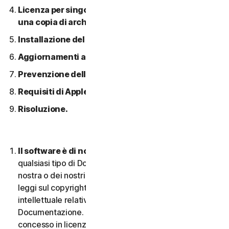
Licenza per singolo dispositivo; consentita solo
una copia di archivio o di backup.
Installazione del software.
Aggiornamenti automatici dei contenuti.
Prevenzione della pirateria software.
Requisiti di Apple.
Risoluzione.
Il software è di nostra proprietà.
Il Software e
qualsiasi tipo di Documentazione sono di proprietà
nostra o dei nostri licenziatari e sono protetti dalle
leggi sul copyright. Ciò include tutti i Diritti di proprietà
intellettuale relativi al Software e alla
Documentazione. Qualsiasi Software fornito da noi è
concesso in licenza e non venduto, e ci riserviamo