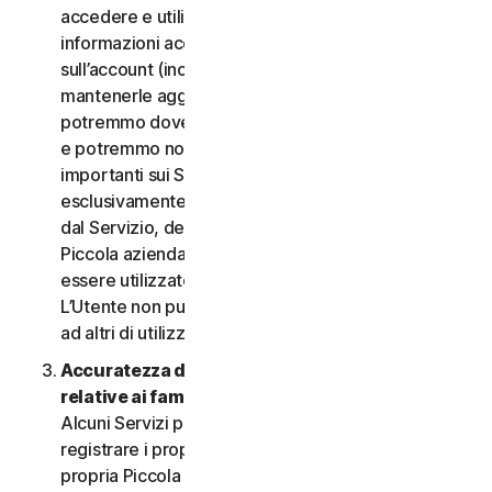
accedere e utilizzare i Servizi. È importante fornire
informazioni accurate, complete e aggiornate
sull’account (incluso un indirizzo e-mail valido) e
mantenerle aggiornate. In caso contrario,
potremmo dover sospendere o chiudere l’account
e potremmo non riuscire a inviare notifiche
importanti sui Servizi. L’account è personale ed
esclusivamente a uso dell’Utente (o, se consentito
dal Servizio, dei relativi familiari o della relativa
Piccola azienda) per gestire i Servizi, e non deve
essere utilizzato da terzi per alcuno scopo.
L’Utente non può vendere, trasferire o consentire
ad altri di utilizzare le credenziali dell’account.
Accuratezza delle informazioni (incluse quelle
relative ai familiari o alla Piccola azienda)
.
Alcuni Servizi potrebbero consentire all’Utente di
registrare i propri familiari, i dipendenti della
propria Piccola azienda o i propri dispositivi per