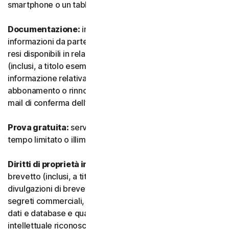
smartphone o un tablet.
Documentazione:
indica tutti i documenti e le
informazioni da parte nostra che accompagnano o sono
resi disponibili in relazione al Servizio e/o al Software
(inclusi, a titolo esemplificativo e non esaustivo, qualsiasi
informazione relativa a confezione, acquisto,
abbonamento o rinnovo, come un acquisto, ricevuta o e-
mail di conferma dell’iscrizione o del rinnovo).
Prova gratuita:
servizio offerto su base gratuita, a
tempo limitato o illimitato.
Diritti di proprietà intellettuale:
indica i diritti di
brevetto (inclusi, a titolo esemplificativo, domande e
divulgazioni di brevetti), invenzioni, diritti d’autore,
segreti commerciali, diritti morali, know-how, diritti su
dati e database e qualsiasi altro diritto di proprietà
intellettuale riconosciuto in qualsiasi Paese o