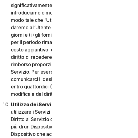
significativamente dannosa per l’Utente o
introduciamo o modifichiamo i criteri di idoneità in
modo tale che l’Utente non abbia più diritto ai Servizi,
daremo all’Utente un preavviso di quattordici (14)
giorni e (i) gli forniremo servizi comparabili o superiori
per il periodo rimanente del Servizio senza alcun
costo aggiuntivo; oppure (ii) concederemo all’Utente il
diritto di recedere dal contratto e ricevere un
rimborso proporzionale per il periodo rimanente del
Servizio. Per esercitare questo diritto, l’Utente deve
comunicarci il desiderio di rescindere il contratto
entro quattordici (14) giorni dalla notifica della
modifica e del diritto di rescissione.
Utilizzo dei Servizi in una rete.
L’Utente può
utilizzare i Servizi su una rete a condizione che il
Diritto al Servizio consenta di accedere o utilizzarli su
più di un Dispositivo e a condizione che ogni
Dispositivo che accede a o utilizza i Servizi per i