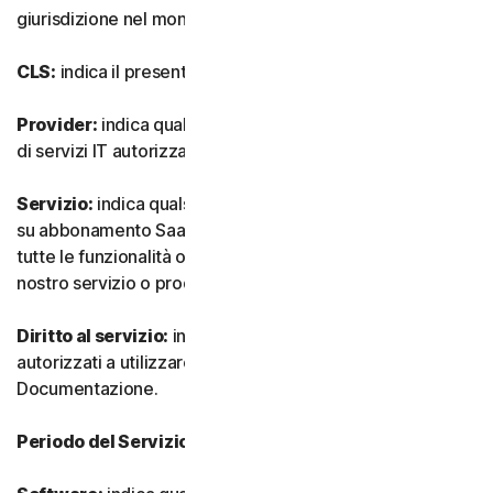
giurisdizione nel mondo.
CLS:
indica il presente Contratto di Licenza e Servizi.
Provider:
indica qualsiasi nostro rivenditore o provider
di servizi IT autorizzato.
Servizio:
indica qualsiasi nostro servizio o offerta basata
su abbonamento SaaS (software as-a-service) insieme a
tutte le funzionalità o servizi associati, nonché qualsiasi
nostro servizio o prodotto una tantum.
Diritto al servizio:
indica il numero e il tipo di Dispositivi
autorizzati a utilizzare il Software, come specificato nella
Documentazione.
Periodo del Servizio:
indica la durata del Servizio.