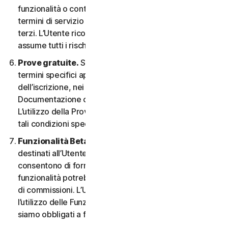
funzionalità o contenuti possono essere soggetti ai
termini di servizio e alle informative sulla privacy di tali
terzi. L’Utente riconosce la sola responsabilità e si
assume tutti i rischi derivanti dall’uso di risorse di terzi.
Prove gratuite.
Se offriamo una Prova gratuita, i
termini specifici applicabili saranno forniti al momento
dell’iscrizione, nei materiali promozionali e/o nella
Documentazione che ne descrivono i dettagli.
L’utilizzo della Prova gratuita è soggetto al rispetto di
tali condizioni specifiche.
Funzionalità Beta.
Possiamo includere nei Servizi
destinati all’Utente le funzionalità Beta che
consentono di fornire feedback. L’utilizzo di tali
funzionalità potrebbe essere soggetto al pagamento
di commissioni. L’Utente comprende e accetta che
l’utilizzo delle Funzionalità Beta è volontario e non
siamo obbligati a fornire alcuna Funzionalità Beta.