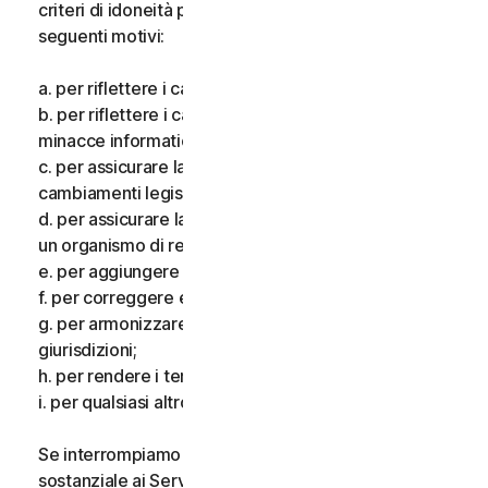
criteri di idoneità per i Servizi, per uno o più dei
seguenti motivi:
a. per riflettere i cambiamenti delle tecnologie;
b. per riflettere i cambiamenti nella natura delle
minacce informatiche;
c. per assicurare la conformità alla legge e riflettere i
cambiamenti legislativi;
d. per assicurare la conformità ai requisiti imposti da
un organismo di regolamentazione;
e. per aggiungere funzionalità aggiuntive;
f. per correggere eventuali errori;
g. per armonizzare i servizi o i termini in più
giurisdizioni;
h. per rendere i termini più chiari; e
i. per qualsiasi altro valido motivo.
Se interrompiamo i Servizi, apportiamo una modifica
sostanziale ai Servizi che potrebbe essere