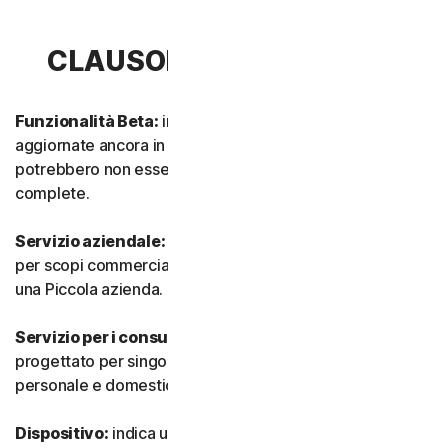
CLAUSOLA 1 - DEFINIZIONI
Funzionalità Beta:
indica funzionalità nuove e/o
aggiornate ancora in modalità test. Tali funzionalità
potrebbero non essere ancora completamente attive o
complete.
Servizio aziendale:
indica qualsiasi Servizio progettato
per scopi commerciali e destinato all’utilizzo interno in
una Piccola azienda.
Servizio per i consumatori:
indica qualsiasi Servizio
progettato per singoli consumatori e destinato all’utilizzo
personale e domestico.
Dispositivo:
indica un computer, un laptop, uno