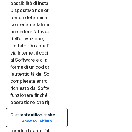
possibilità di installare e disinstallare il Software su un
Dispositivo non oltre un determinato numero di volte
per un determinato numero di Dispositivi). Il Software
contenente tali misure tecnologiche potrebbe
richiedere l’attivazione. In tal caso, prima
dell’attivazione, il Software funzionerà per un periodo
limitato. Durante l’attivazione, verrà chiesto di fornire
via Internet il codice di attivazione univoco associato
al Software e alla configurazione del Dispositivo nella
forma di un codice alfanumerico per verificare
l’autenticità del Software. Se l’attivazione non viene
completata entro il periodo di tempo limitato o come
richiesto dal Software, il Software cesserà di
funzionare finché l’attivazione non verrà completata,
operazione che ripristinerà le funzionalità del
Software. Se non è possibile attivare il Software
Questo sito utilizza cookie
durante il processo di attivazione, contattare il nostro
Accetto
Rifiuto
Servizio di Supporto Clienti utilizzando le informazioni
fornite durante l’attivazione o dal Provider del