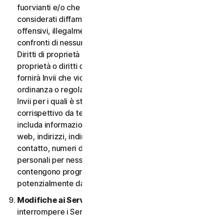
fuorvianti e/o che possano essere ragionevolmente
considerati diffamatori, calunniosi, deprecabili,
offensivi, illegalmente intimidatori o molesti nei
confronti di nessuno; (iii) non fornirà Invii che violano i
Diritti di proprietà intellettuale di terzi o altri diritti di
proprietà o diritti di pubblicità o privacy; (iv) non
fornirà Invii che violano qualsiasi legge, statuto,
ordinanza o regolamento applicabile; (v) non fornirà
Invii per i quali è stato compensato o concesso alcun
corrispettivo da terzi; (vi) non fornirà alcun Invio che
includa informazioni che fanno riferimento ad altri siti
web, indirizzi, indirizzi e-mail, informazioni di
contatto, numeri di telefono o altre informazioni
personali per nessuno; e (vii) non fornirà Invii che
contengono programmi o file di computer
potenzialmente dannosi.
Modifiche ai Servizi.
Potremmo modificare o
interrompere i Servizi oppure introdurre o variare i