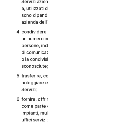
Servizi aziendali non possono essere accessibili
a, utilizzati da o condivisi con persone che non
sono dipendenti o non fanno parte della Piccola
azienda dell’Utente;
condividere qualsiasi dato o altro contenuto con
un numero irragionevolmente elevato di
persone, incluso, a titolo esemplificativo, l’invio
di comunicazioni a un gran numero di destinatari
o la condivisione di contenuti con persone
sconosciute;
trasferire, concedere in licenza, affittare,
noleggiare e/o prestare il diritto di utilizzare i
Servizi;
fornire, offrire o rendere disponibili i Servizi
come parte di un accordo per la gestione di
impianti, multiproprietà, provider di servizi o
uffici servizi;