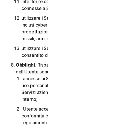
interferire con o interrompere server o reti
connesse a Software o Servizi;
utilizzare i Servizi per qualsiasi scopo militare,
inclusi cyberguerra, sviluppo di armi,
progettazione, fabbricazione o produzione di
missili, armi nucleari, chimiche o biologiche;
utilizzare i Servizi in qualsiasi modo non
consentito dal CLS.
Obblighi.
Rispetto all’uso del Servizio, gli obblighi
dell’Utente sono i seguenti:
l’accesso ai Servizi per i consumatori è solo per
uso personale o domestico oppure, nel caso dei
Servizi aziendali, è solo per uso aziendale
interno;
l’Utente accetta di utilizzare i Servizi in
conformità con il CLS e tutte le leggi e i
regolamenti applicabili;