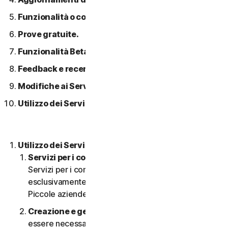
Funzionalità o contenuti di terzi.
Prove gratuite.
Funzionalità Beta.
Feedback e recensioni.
Modifiche ai Servizi.
Utilizzo dei Servizi in una rete.
Utilizzo dei Servizi.
Servizi per i consumatori o aziendali
. I nostri
Servizi per i consumatori sono concepiti e adatti
esclusivamente per i consumatori, non per le
Piccole aziende.
Creazione e gestione di un account.
Potrebbe
essere necessario disporre di un account per