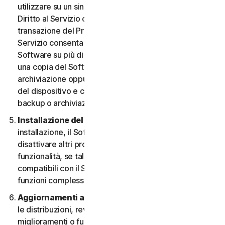
utilizzare su un singolo Dispositivo, a meno che il
Diritto al Servizio o la documentazione relativa alla
transazione del Provider da cui è stato ottenuto il
Servizio consenta espressamente di utilizzare il
Software su più di un Dispositivo. È possibile eseguire
una copia del Software avente finalità di backup o
archiviazione oppure copiare il Software sull’hard disk
del dispositivo e conservare l’originale solo per fini di
backup o archiviazione.
Installazione del software.
Durante la procedura di
installazione, il Software potrebbe disinstallare o
disattivare altri prodotti per la sicurezza, o le relative
funzionalità, se tali prodotti o funzionalità non sono
compatibili con il Software o allo scopo di migliorare le
funzioni complessive del Software.
Aggiornamenti automatici dei contenuti.
Non tutte
le distribuzioni, revisioni, aggiornamenti,
miglioramenti o funzionalità saranno disponibili su