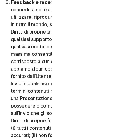
Feedback e recensioni.
Per qualsiasi Invio, l’Utente
concede a noi e alle nostre affiliate l’autorizzazione a
utilizzare, riprodurre, copiare e tradurre il proprio Invio
in tutto il mondo, secondo i termini di protezione dei
Diritti di proprietà intellettuale, in qualsiasi forma e su
qualsiasi supporto, senza alcuna restrizione e in
qualsiasi modo lo riteniamo opportuno, nella misura
massima consentita dalla legge applicabile. Non sarà
corrisposto alcun compenso per l’uso dell’Invio. Non
abbiamo alcun obbligo di pubblicare o utilizzare l’Invio
fornito dall’Utente e possiamo rimuovere qualsiasi
Invio in qualsiasi momento, in particolare se viola i
termini contenuti nel presente documento. Fornendo
una Presentazione, l’Utente dichiara e garantisce di
possedere o comunque controllare tutti i diritti
sull’Invio che gli sono necessari per fornirlo, inclusi i
Diritti di proprietà intellettuale. L’Utente accetta che:
(i) tutti i contenuti dei propri Invii devono essere
accurati; (ii) non fornirà Invii ritenuti falsi, inesatti o