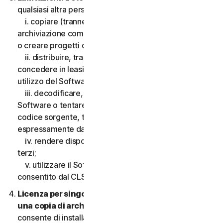
qualsiasi altra persona, quanto segue:
i. copiare (tranne che per scopi di backup o
archiviazione come consentito di seguito), modificare
o creare progetti derivati basati sul Software;
ii. distribuire, trasferire, concedere in licenza,
concedere in leasing, prestare o noleggiare il diritto di
utilizzo del Software a terzi;
iii. decodificare, decompilare o disassemblare il
Software o tentare in qualsiasi modo di scoprire il
codice sorgente, tranne e solo nella misura consentita
espressamente dalla legge applicabile;
iv. rendere disponibili le funzionalità del Software a
terzi;
v. utilizzare il Software in qualsiasi modo non
consentito dal CLS.
Licenza per singolo dispositivo; consentita solo
una copia di archivio o di backup.
Il presente CLS
consente di installare solo una copia del Software da