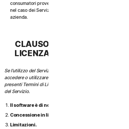
consumatori provenga da un unico nucleo familiare o,
nel caso dei Servizi aziendali, da un’unica Piccola
azienda.
CLAUSOLA 3 - TERMINI DI
LICENZA DEL SOFTWARE
Se l’utilizzo del Servizio richiede di scaricare, installare,
accedere o utilizzare il Software su un Dispositivo, i
presenti Termini di Licenza si applicano anche all’utilizzo
del Servizio.
Il software è di nostra proprietà.
Concessione in licenza.
Limitazioni.