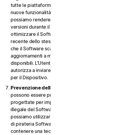
tutte le piattaforme. L’Utente ha il diritto di ricevere
nuove funzionalità e versioni del Software non appena
possiamo rendere disponibili tali funzionalità e
versioni durante il Periodo del Servizio. Al fine di
ottimizzare il Software e di ottenere la versione più
recente dello stesso, l’Utente accetta la possibilità
che il Software scarichi e installi nuove versioni e
aggiornamenti a mano a mano che li rendiamo
disponibili. L’Utente accetta inoltre di ricevere e ci
autorizza a inviare le nuove versioni e aggiornamenti
per il Dispositivo.
Prevenzione della pirateria software.
Nel Software
possono essere presenti misure tecnologiche
progettate per impedire l’utilizzo senza licenza o
illegale del Software. L’Utente accetta che noi
possiamo utilizzare tali misure per proteggerci da atti
di pirateria Software (ad esempio, il Software può
contenere una tecnologia di applicazione che limita la