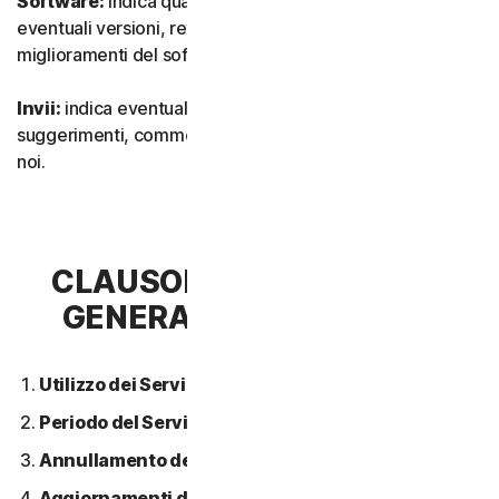
Software:
indica qualsiasi nostro software, inclusi
eventuali versioni, revisioni, aggiornamenti o
miglioramenti del software.
Invii:
indica eventuali feedback, recensioni,
suggerimenti, commenti o idee relativi ai Servizi inviati a
noi.
CLAUSOLA 2 - CONDIZIONI
GENERALI DEL SERVIZIO
Utilizzo dei Servizi.
Periodo del Servizio.
Annullamento del Servizio.
Aggiornamenti dei contenuti.