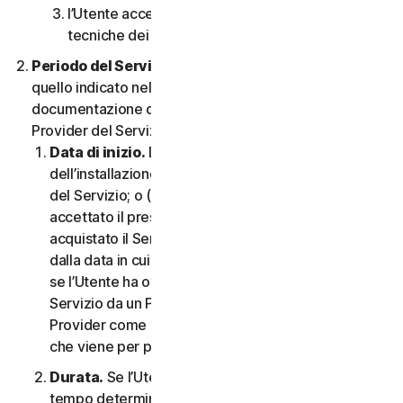
l’Utente accetta di rispettare tutte le limitazioni
tecniche dei Servizi e/o del Software.
Periodo del Servizio.
Il Periodo del Servizio sarà
quello indicato nella Documentazione o nella
documentazione di transazione applicabile dal
Provider del Servizio.
Data di inizio.
Dovrà partire (a) dalla data
dell’installazione iniziale del Software o dell’utilizzo
del Servizio; o (b) dalla data in cui l’Utente ha
accettato il presente CLS; o (c) se l’Utente ha
acquistato il Servizio dal nostro negozio online,
dalla data in cui è stato completato l’acquisto; o (d)
se l’Utente ha ottenuto il diritto di utilizzare il
Servizio da un Provider, dalla data stabilita da tale
Provider come applicabile, qualunque sia la data
che viene per prima.
Durata.
Se l’Utente dispone di un abbonamento a
tempo determinato, il Servizio terminerà