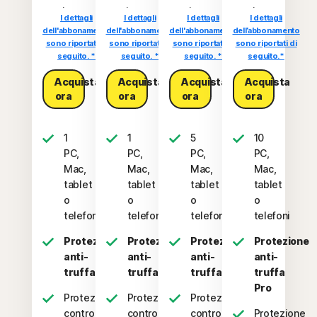
.
.
.
.
I dettagli
I dettagli
I dettagli
I dettagli
dell'abbonamento
dell'abbonamento
dell'abbonamento
dell’abbonamento
sono riportati di
sono riportati di
sono riportati di
sono riportati di
seguito. *
seguito. *
seguito. *
seguito.*
Acquista
Acquista
Acquista
Acquista
ora
ora
ora
ora
1
1
5
10
PC,
PC,
PC,
PC,
Mac,
Mac,
Mac,
Mac,
tablet
tablet
tablet
tablet
o
o
o
o
telefono
telefono
telefoni
telefoni
Protezione
Protezione
Protezione
Protezione
anti-
anti-
anti-
anti-
truffa
truffa
truffa
truffa
Pro
Protezione
Protezione
Protezione
contro
contro
contro
Protezione