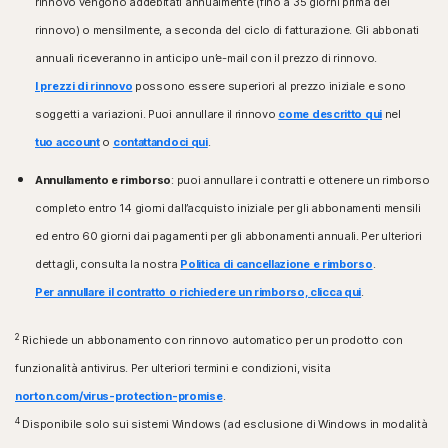
rinnovo vengono addebitati annualmente (fino a 35 giorni prima del
Android 10.0 o versione successiva. Deve essere
rinnovo) o mensilmente, a seconda del ciclo di fatturazione. Gli abbonati
installata l’app Google Play.
Sistemi operativi Mac®
Google TV con sistema operativo Android TV 10.0 o
annuali riceveranno in anticipo un’e-mail con il prezzo di rinnovo.
MacOS 10.13 o versione successiva.
versione successiva.
Funzionalità non supportate: Backup nel cloud Norton,
I prezzi di rinnovo
possono essere superiori al prezzo iniziale e sono
Protezione minori Norton e Norton SafeCam
Sistemi operativi iOS
soggetti a variazioni. Puoi annullare il rinnovo
come descritto qui
nel
iPhone o iPad con la versione attuale e le due versioni
tuo account
o
contattandoci qui
.
Sistemi operativi Android™
precedenti di Apple® iOS.
Android 10.0 o versione successiva. Deve essere
Apple TV con la versione attuale e la versione
Annullamento e rimborso
: puoi annullare i contratti e ottenere un rimborso
installata l’app Google Play. Modalità multiutente non
precedente di Apple® tvOS.
completo entro 14 giorni dall’acquisto iniziale per gli abbonamenti mensili
supportata.
ColorOS 7.1 o versione successiva. Deve essere
ed entro 60 giorni dai pagamenti per gli abbonamenti annuali. Per ulteriori
Sistemi operativi Fire OS
installata l’app Google Play.
Dispositivo Amazon Fire TV con Fire OS 8 e versioni
dettagli, consulta la nostra
Politica di cancellazione e rimborso
.
successive.
Sistemi operativi iOS
Per annullare il contratto o richiedere un rimborso, clicca qui
.
iPhone o iPad con la versione attuale e le due versioni
Estensione del browser
di Apple® iOS precedenti.
2
Richiede un abbonamento con rinnovo automatico per un prodotto con
Google Chrome
Microsoft Edge per Windows
funzionalità antivirus. Per ulteriori termini e condizioni, visita
Mozilla Firefox
norton.com/virus-protection-promise
.
4
Disponibile solo sui sistemi Windows (ad esclusione di Windows in modalità