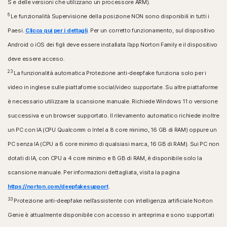
S e delle versioni che utilizzano un processore ARM).
6
Le funzionalità Supervisione della posizione NON sono disponibili in tutti i
Paesi.
Clicca qui per i dettagli
. Per un corretto funzionamento, sul dispositivo
Android o iOS dei figli deve essere installata l’app Norton Family e il dispositivo
deve essere acceso.
23
La funzionalità automatica Protezione anti-deepfake funziona solo per i
video in inglese sulle piattaforme social/video supportate. Su altre piattaforme
è necessario utilizzare la scansione manuale. Richiede Windows 11 o versione
successiva e un browser supportato. Il rilevamento automatico richiede inoltre
un PC con IA (CPU Qualcomm o Intel a 8 core minimo, 16 GB di RAM) oppure un
PC senza IA (CPU a 6 core minimo di qualsiasi marca, 16 GB di RAM). Sui PC non
dotati di IA, con CPU a 4 core minimo e 8 GB di RAM, è disponibile solo la
scansione manuale. Per informazioni dettagliata, visita la pagina
https://norton.com/deepfakesupport
.
33
Protezione anti-deepfake nell’assistente con intelligenza artificiale Norton
Genie è attualmente disponibile con accesso in anteprima e sono supportati