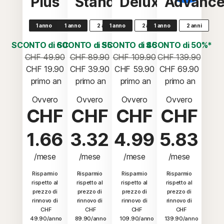
Plus
Standard
Deluxe
Advanc
1 anno
1 anno
2 anni
1 anno
2 anni
1 anno
2 anni
SCONTO di 60%*
SCONTO di 55%*
SCONTO di 45%*
SCONTO di 50%*
CHF 49.90
CHF 89.90
CHF 109.90
CHF 139.90
CHF 19.90
CHF 39.90
CHF 59.90
CHF 69.90
 primo an
 primo an
 primo an
 primo an
Ovvero
Ovvero
Ovvero
Ovvero
CHF
CHF
CHF
CHF
1.66
3.32
4.99
5.83
/mese
/mese
/mese
/mese
Risparmio
Risparmio
Risparmio
Risparmio
rispetto al
rispetto al
rispetto al
rispetto al
prezzo di
prezzo di
prezzo di
prezzo di
rinnovo di
rinnovo di
rinnovo di
rinnovo di
CHF
CHF
CHF
CHF
49.90/anno
89.90/anno
109.90/anno
139.90/anno