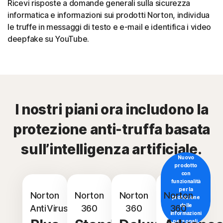
Ricevi risposte a domande generali sulla sicurezza
informatica e informazioni sui prodotti Norton, individua
le truffe in messaggi di testo e e-mail e identifica i video
deepfake su YouTube.
I nostri piani ora includono la
protezione anti-truffa basata
sull’intelligenza artificiale.
Nuovo
prodotto
con
funzionalità
per la
Norton
Norton
Norton
Norton
protezione
delle
AntiVirus
360
360
360
informazioni
personali.