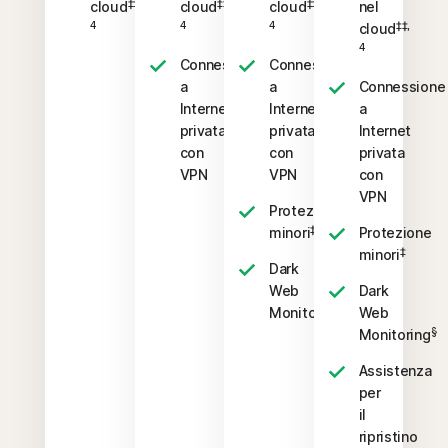
‡‡,
‡‡,
‡‡,
cloud
cloud
cloud
nel
4
4
4
‡‡,
cloud
4
Connessione
Connessione
a
a
Connessione
Internet
Internet
a
privata
privata
Internet
con
con
privata
VPN
VPN
con
VPN
Protezione
‡
minori
Protezione
‡
minori
Dark
Web
Dark
§
Monitoring
Web
§
Monitoring
Assistenza
per
il
ripristino