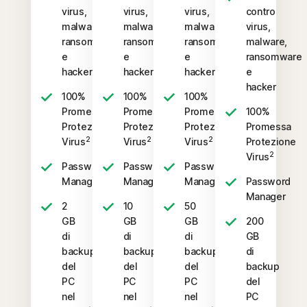
virus,
virus,
virus,
contro
malware,
malware,
malware,
virus,
ransomware
ransomware
ransomware
malware,
e
e
e
ransomware
hacker
hacker
hacker
e
hacker
100%
100%
100%
Promessa
Promessa
Promessa
100%
Protezione
Protezione
Protezione
Promessa
2
2
2
Virus
Virus
Virus
Protezione
2
Virus
Password
Password
Password
Manager
Manager
Manager
Password
Manager
2
10
50
GB
GB
GB
200
di
di
di
GB
backup
backup
backup
di
del
del
del
backup
PC
PC
PC
del
nel
nel
nel
PC