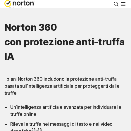
Cerca
Privati
Norton 360
Piccole aziende
con protezione anti-truffa
Supporto
IA
Provalo gratis
I piani Norton 360 includono la protezione anti-truffa
Svizzera
basata sull’intelligenza artificiale per proteggerti dalle
truffe.
Accedi
Un’intelligenza artificiale avanzata per individuare le
truffe online
Rileva le truffe nei messaggi di testo e nei video
23, 33