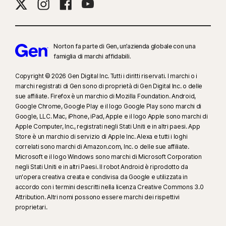
Norton fa parte di Gen, un’azienda globale con una
famiglia di marchi affidabili.
Copyright © 2026 Gen Digital Inc. Tutti i diritti riservati. I marchi o i
marchi registrati di Gen sono di proprietà di Gen Digital Inc. o delle
sue affiliate. Firefox è un marchio di Mozilla Foundation. Android,
Google Chrome, Google Play e il logo Google Play sono marchi di
Google, LLC. Mac, iPhone, iPad, Apple e il logo Apple sono marchi di
Apple Computer, Inc., registrati negli Stati Uniti e in altri paesi. App
Store è un marchio di servizio di Apple Inc. Alexa e tutti i loghi
correlati sono marchi di Amazon.com, Inc. o delle sue affiliate.
Microsoft e il logo Windows sono marchi di Microsoft Corporation
negli Stati Uniti e in altri Paesi. Il robot Android è riprodotto da
un'opera creativa creata e condivisa da Google e utilizzata in
accordo con i termini descritti nella licenza Creative Commons 3.0
Attribution. Altri nomi possono essere marchi dei rispettivi
proprietari.