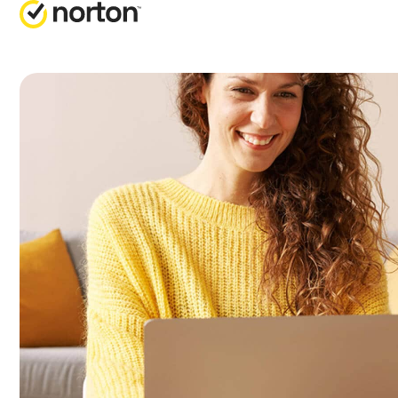
RICHI
PI
Servizio
No
No
No
No