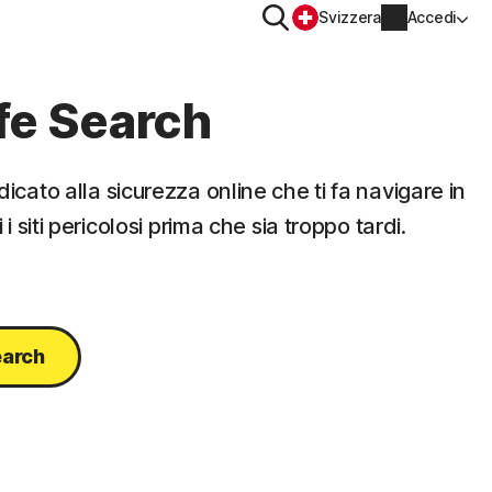
Cerca
Svizzera
Accedi
SITIVO
PRIVACY
fe Search
Norton VPN
icato alla sicurezza online che ti fa navigare in
er
Norton AntiTrack
Informazioni account
i siti pericolosi prima che sia troppo tardi.
Informazioni di fatturazione
er iOS™
Rinnova
earch
Cronologia ordini
Immetti la chiave prodotto