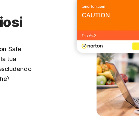
hiosi
on Safe
la tua
 escludendo
γ
che