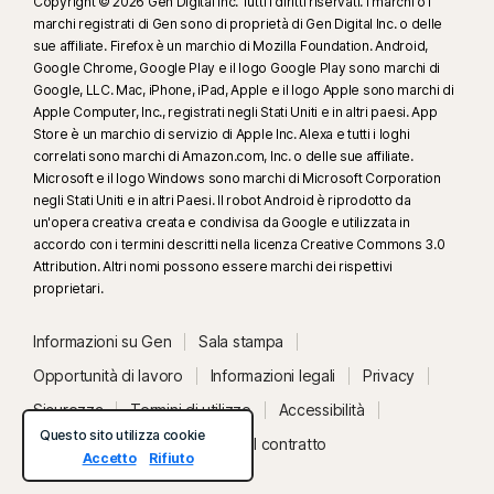
Copyright © 2026 Gen Digital Inc. Tutti i diritti riservati. I marchi o i
marchi registrati di Gen sono di proprietà di Gen Digital Inc. o delle
sue affiliate. Firefox è un marchio di Mozilla Foundation. Android,
Google Chrome, Google Play e il logo Google Play sono marchi di
Google, LLC. Mac, iPhone, iPad, Apple e il logo Apple sono marchi di
Apple Computer, Inc., registrati negli Stati Uniti e in altri paesi. App
Store è un marchio di servizio di Apple Inc. Alexa e tutti i loghi
correlati sono marchi di Amazon.com, Inc. o delle sue affiliate.
Microsoft e il logo Windows sono marchi di Microsoft Corporation
negli Stati Uniti e in altri Paesi. Il robot Android è riprodotto da
un'opera creativa creata e condivisa da Google e utilizzata in
accordo con i termini descritti nella licenza Creative Commons 3.0
Attribution. Altri nomi possono essere marchi dei rispettivi
proprietari.
Informazioni su Gen
Sala stampa
Opportunità di lavoro
Informazioni legali
Privacy
Sicurezza
Termini di utilizzo
Accessibilità
Questo sito utilizza cookie
Stato del sistema
Recedi dal contratto
Accetto
Rifiuto