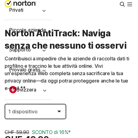
Cerca
Privati
Piccole aziende
Norton AntiTrack: Naviga
senza che nessuno ti osservi
Supporto
Contribuisci a impedire che le aziende di raccolta dati ti
profilino e traccino le tue attività online. Vivi
Provalo gratis
un'esperienza Web completa senza sacrificare la tua
privacy online—da oggi potrai proteggere anche le tue
e-mail.**
Svizzera
Accedi
CHF 59.90
SCONTO di 16%*