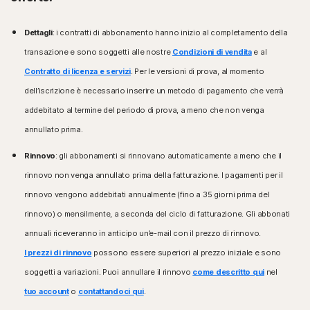
Dettagli
: i contratti di abbonamento hanno inizio al completamento della
transazione e sono soggetti alle nostre
Condizioni di vendita
e al
Contratto di licenza e servizi
. Per le versioni di prova, al momento
dell’iscrizione è necessario inserire un metodo di pagamento che verrà
addebitato al termine del periodo di prova, a meno che non venga
annullato prima.
Rinnovo
: gli abbonamenti si rinnovano automaticamente a meno che il
rinnovo non venga annullato prima della fatturazione. I pagamenti per il
rinnovo vengono addebitati annualmente (fino a 35 giorni prima del
rinnovo) o mensilmente, a seconda del ciclo di fatturazione. Gli abbonati
annuali riceveranno in anticipo un’e-mail con il prezzo di rinnovo.
I prezzi di rinnovo
possono essere superiori al prezzo iniziale e sono
soggetti a variazioni. Puoi annullare il rinnovo
come descritto qui
nel
tuo account
o
contattandoci qui
.