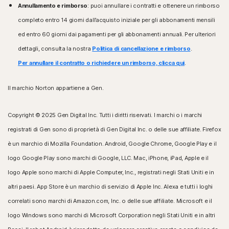
Annullamento e rimborso
: puoi annullare i contratti e ottenere un rimborso
completo entro 14 giorni dall’acquisto iniziale per gli abbonamenti mensili
ed entro 60 giorni dai pagamenti per gli abbonamenti annuali. Per ulteriori
dettagli, consulta la nostra
Politica di cancellazione e rimborso
.
Per annullare il contratto o richiedere un rimborso, clicca qui
.
Il marchio Norton appartiene a Gen.
Copyright © 2025 Gen Digital Inc. Tutti i diritti riservati. I marchi o i marchi
registrati di Gen sono di proprietà di Gen Digital Inc. o delle sue affiliate. Firefox
è un marchio di Mozilla Foundation. Android, Google Chrome, Google Play e il
logo Google Play sono marchi di Google, LLC. Mac, iPhone, iPad, Apple e il
logo Apple sono marchi di Apple Computer, Inc., registrati negli Stati Uniti e in
altri paesi. App Store è un marchio di servizio di Apple Inc. Alexa e tutti i loghi
correlati sono marchi di Amazon.com, Inc. o delle sue affiliate. Microsoft e il
logo Windows sono marchi di Microsoft Corporation negli Stati Uniti e in altri