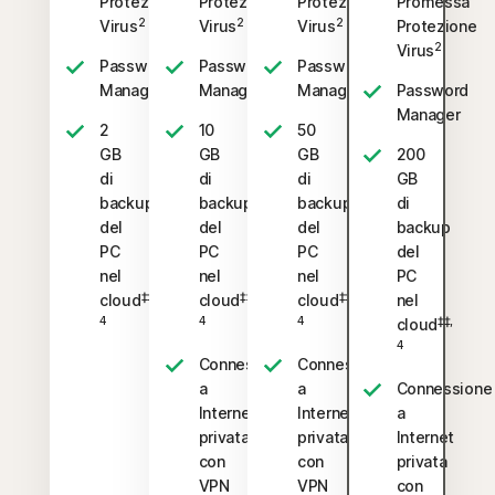
Protezione
Protezione
Protezione
Promessa
2
2
2
Virus
Virus
Virus
Protezione
2
Virus
Password
Password
Password
Manager
Manager
Manager
Password
Manager
2
10
50
GB
GB
GB
200
di
di
di
GB
backup
backup
backup
di
del
del
del
backup
PC
PC
PC
del
nel
nel
nel
PC
‡‡,
‡‡,
‡‡,
cloud
cloud
cloud
nel
4
4
4
‡‡,
cloud
4
Connessione
Connessione
a
a
Connessione
Internet
Internet
a
privata
privata
Internet
con
con
privata
VPN
VPN
con