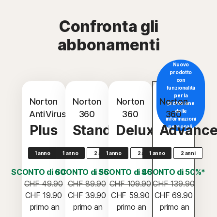
Confronta gli
abbonamenti
Nuovo
prodotto
con
funzionalità
per la
Norton
Norton
Norton
Norton
protezione
delle
AntiVirus
360
360
360
informazioni
Plus
Standard
Deluxe
Advanc
personali.
1 anno
1 anno
2 anni
1 anno
2 anni
1 anno
2 anni
SCONTO di 60%*
SCONTO di 55%*
SCONTO di 45%*
SCONTO di 50%*
CHF 49.90
CHF 89.90
CHF 109.90
CHF 139.90
CHF 19.90
CHF 39.90
CHF 59.90
CHF 69.90
 primo an
 primo an
 primo an
 primo an