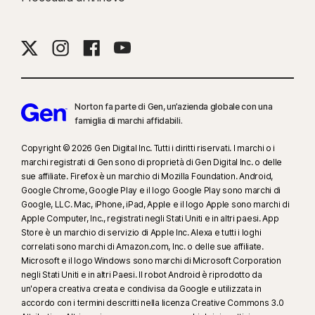
17
Il Social Media Monitoring non è disponibile su tutte le piattaforme di
social media e le sue funzionalità differiscono da una piattaforma all'altra:
Norton.com/smm
. Non include il monitoraggio delle chat e dei messaggi
diretti. Potrebbe non identificare tutti i fenomeni di cyberbullismo, i
contenuti espliciti o illegali e i discorsi di incitamento all'odio.
Norton fa parte di Gen, un’azienda globale con una
famiglia di marchi affidabili.
23
La funzionalità automatica Protezione anti-deepfake funziona solo per i
Copyright © 2026 Gen Digital Inc. Tutti i diritti riservati. I marchi o i
video in inglese sulle piattaforme social/video supportate. Su altre
marchi registrati di Gen sono di proprietà di Gen Digital Inc. o delle
piattaforme è necessario utilizzare la scansione manuale. Richiede
sue affiliate. Firefox è un marchio di Mozilla Foundation. Android,
Windows 11 o versione successiva e un browser supportato. Il
Google Chrome, Google Play e il logo Google Play sono marchi di
rilevamento automatico richiede inoltre un PC con IA (CPU Qualcomm o
Google, LLC. Mac, iPhone, iPad, Apple e il logo Apple sono marchi di
Apple Computer, Inc., registrati negli Stati Uniti e in altri paesi. App
Intel a 8 core minimo, 16 GB di RAM) oppure un PC senza IA (CPU a 6 core
Store è un marchio di servizio di Apple Inc. Alexa e tutti i loghi
minimo di qualsiasi marca, 16 GB di RAM). Sui PC non dotati di IA, con CPU
correlati sono marchi di Amazon.com, Inc. o delle sue affiliate.
a 4 core minimo e 8 GB di RAM, è disponibile solo la scansione manuale.
Microsoft e il logo Windows sono marchi di Microsoft Corporation
Per informazioni dettagliata, visita la pagina
negli Stati Uniti e in altri Paesi. Il robot Android è riprodotto da
Norton.com/deepfakesupport
.
un'opera creativa creata e condivisa da Google e utilizzata in
accordo con i termini descritti nella licenza Creative Commons 3.0