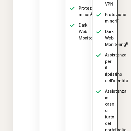
VPN
Protezione
‡
minori
Protezione
‡
minori
Dark
Web
Dark
§
Monitoring
Web
§
Monitoring
Assistenza
per
il
ripristino
dell’identità
Assistenza
in
caso
di
furto
del
portafoglio