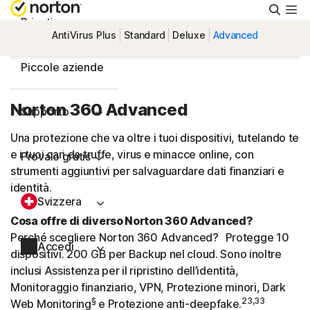
Cerca
Privati
AntiVirus Plus
Standard
Deluxe
Advanced
Piccole aziende
Norton 360 Advanced
Supporto
Una protezione che va oltre i tuoi dispositivi, tutelando te
e i tuoi cari da truffe, virus e minacce online, con
Provalo gratis
strumenti aggiuntivi per salvaguardare dati finanziari e
identità.
Svizzera
Cosa offre di diverso Norton 360 Advanced?
Perché scegliere Norton 360 Advanced? Protegge 10
Accedi
dispositivi. 200 GB per Backup nel cloud. Sono inoltre
inclusi Assistenza per il ripristino dell’identità,
Monitoraggio finanziario, VPN, Protezione minori, Dark
§
23,33
Web Monitoring
e Protezione anti-deepfake.