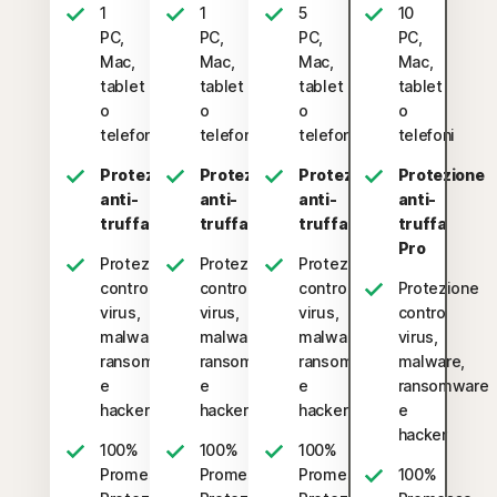
1
1
5
10
PC,
PC,
PC,
PC,
Mac,
Mac,
Mac,
Mac,
tablet
tablet
tablet
tablet
o
o
o
o
telefono
telefono
telefoni
telefoni
Protezione
Protezione
Protezione
Protezione
anti-
anti-
anti-
anti-
truffa
truffa
truffa
truffa
Pro
Protezione
Protezione
Protezione
contro
contro
contro
Protezione
virus,
virus,
virus,
contro
malware,
malware,
malware,
virus,
ransomware
ransomware
ransomware
malware,
e
e
e
ransomware
hacker
hacker
hacker
e
hacker
100%
100%
100%
Promessa
Promessa
Promessa
100%