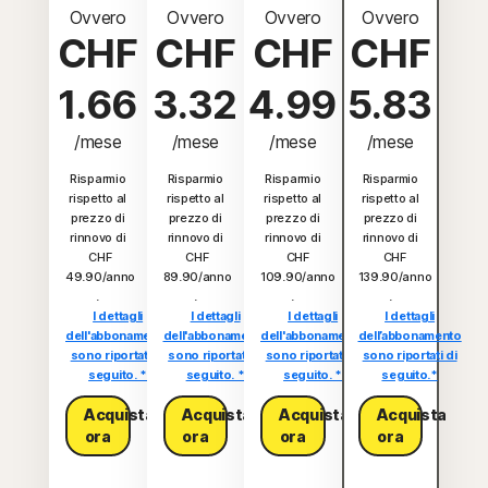
Ovvero
Ovvero
Ovvero
Ovvero
CHF
CHF
CHF
CHF
1.66
3.32
4.99
5.83
/mese
/mese
/mese
/mese
Risparmio
Risparmio
Risparmio
Risparmio
rispetto al
rispetto al
rispetto al
rispetto al
prezzo di
prezzo di
prezzo di
prezzo di
rinnovo di
rinnovo di
rinnovo di
rinnovo di
CHF
CHF
CHF
CHF
49.90/anno
89.90/anno
109.90/anno
139.90/anno
.
.
.
.
I dettagli
I dettagli
I dettagli
I dettagli
dell'abbonamento
dell'abbonamento
dell'abbonamento
dell’abbonamento
sono riportati di
sono riportati di
sono riportati di
sono riportati di
seguito. *
seguito. *
seguito. *
seguito.*
Acquista
Acquista
Acquista
Acquista
ora
ora
ora
ora