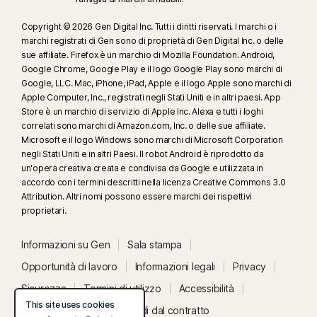
Copyright © 2026 Gen Digital Inc. Tutti i diritti riservati. I marchi o i
marchi registrati di Gen sono di proprietà di Gen Digital Inc. o delle
sue affiliate. Firefox è un marchio di Mozilla Foundation. Android,
Google Chrome, Google Play e il logo Google Play sono marchi di
Google, LLC. Mac, iPhone, iPad, Apple e il logo Apple sono marchi di
Apple Computer, Inc., registrati negli Stati Uniti e in altri paesi. App
Store è un marchio di servizio di Apple Inc. Alexa e tutti i loghi
correlati sono marchi di Amazon.com, Inc. o delle sue affiliate.
Microsoft e il logo Windows sono marchi di Microsoft Corporation
negli Stati Uniti e in altri Paesi. Il robot Android è riprodotto da
un'opera creativa creata e condivisa da Google e utilizzata in
accordo con i termini descritti nella licenza Creative Commons 3.0
Attribution. Altri nomi possono essere marchi dei rispettivi
proprietari.
Informazioni su Gen
Sala stampa
Opportunità di lavoro
Informazioni legali
Privacy
Sicurezza
Termini di utilizzo
Accessibilità
This site uses cookies
Stato del sistema
Recedi dal contratto