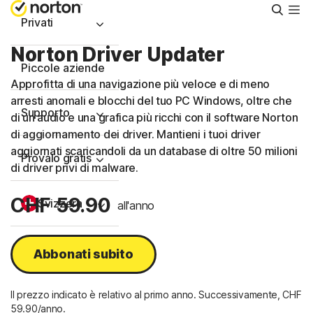
Cerca
Privati
Norton Driver Updater
Piccole aziende
Approfitta di una navigazione più veloce e di meno
arresti anomali e blocchi del tuo PC Windows, oltre che
Supporto
di un audio e una grafica più ricchi con il software Norton
di aggiornamento dei driver. Mantieni i tuoi driver
aggiornati scaricandoli da un database di oltre 50 milioni
Provalo gratis
di driver privi di malware.
CHF 59.90
Svizzera
all'anno
Accedi
Abbonati subito
Il prezzo indicato è relativo al primo anno. Successivamente, CHF
59.90/anno.