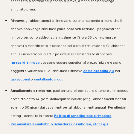
addebitato al termine del periodo di prova, a meno che non venga
annullato prima.
Rinnovo
: gli abbonamenti si rinnovano automaticamente a meno che il
rinnovo non venga annullato prima della fatturazione. I pagamenti per il
rinnovo vengono addebitati annualmente (fino a 35 giorni prima del
rinnovo) o mensilmente, a seconda del ciclo di fatturazione. Gli abbonati
annuali riceveranno in anticipo un’e-mail con il prezzo di rinnovo.
I prezzi di rinnovo
possono essere superiori al prezzo iniziale e sono
soggetti a variazioni. Puoi annullare il rinnovo
come descritto qui
nel
tuo account
o
contattandoci qui
.
Annullamento e rimborso
: puoi annullare i contratti e ottenere un rimborso
completo entro 14 giorni dall’acquisto iniziale per gli abbonamenti mensili
ed entro 60 giorni dai pagamenti per gli abbonamenti annuali. Per ulteriori
dettagli, consulta la nostra
Politica di cancellazione e rimborso
.
Per annullare il contratto o richiedere un rimborso, clicca qui
.