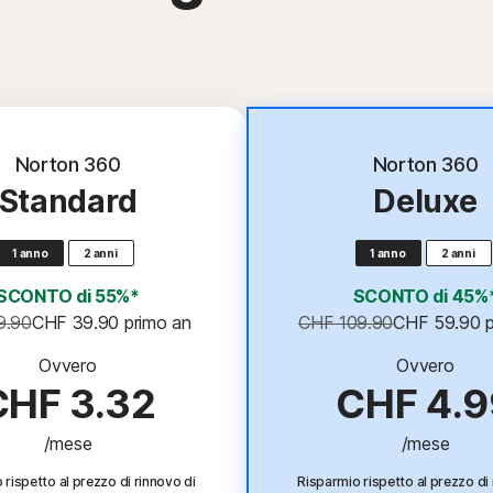
Migliore offer
Norton 360
Norton 360
Standard
Deluxe
1 anno
2 anni
1 anno
2 anni
SCONTO di 55%*
SCONTO di 45%
9.90
CHF 39.90
 primo an
CHF 109.90
CHF 59.90
 
Ovvero
Ovvero
CHF 3.32
CHF 4.9
/mese
/mese
 rispetto al prezzo di rinnovo di
Risparmio rispetto al prezzo di 