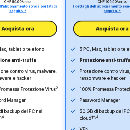
CHF 89.90/anno
.
CHF 109.90/anno
.
ell'abbonamento sono riportati di
I dettagli dell'abbonamento sono
seguito. *
seguito. *
Acquista ora
Acquista ora
ac, tablet o telefono
5 PC, Mac, tablet o tele
ione anti-truffa
Protezione anti-truff
ione contro virus, malware,
Protezione contro virus
ware e hacker
ransomware e hacker
2
romessa Protezione Virus
100% Promessa Protezi
ord Manager
Password Manager
di backup del PC nel
50 GB di backup del PC
‡,4
‡‡,4
cloud
VPN