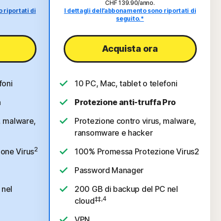
CHF 139.90/anno
.
 riportati di
I dettagli dell’abbonamento sono riportati di
seguito.*
Acquista ora
foni
10 PC, Mac, tablet o telefoni
a
Protezione anti-truffa Pro
, malware,
Protezione contro virus, malware,
ransomware e hacker
2
one Virus
100% Promessa Protezione Virus2
Password Manager
 nel
200 GB di backup del PC nel
‡‡,4
cloud
VPN