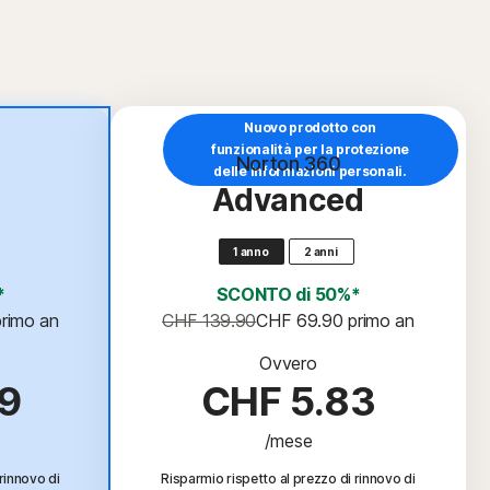
Nuovo prodotto con
funzionalità per la protezione
ta
Norton 360
delle informazioni personali.
Advanced
1 anno
2 anni
*
SCONTO di 50%*
primo an
CHF 139.90
CHF 69.90
 primo an
Ovvero
9
CHF 5.83
/mese
rinnovo di
Risparmio rispetto al prezzo di rinnovo di