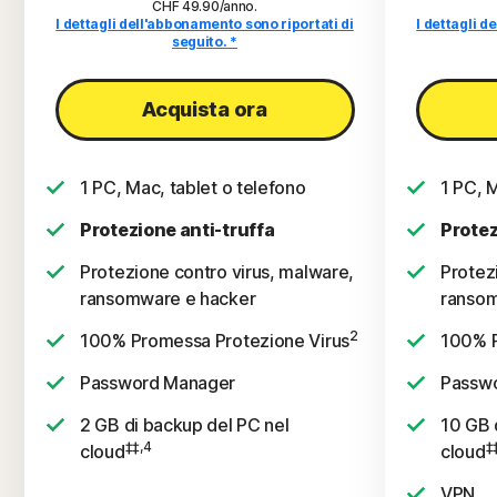
CHF 49.90/anno
.
I dettagli dell'abbonamento sono riportati di
I dettagli d
seguito. *
Acquista ora
1 PC, Mac, tablet o telefono
1 PC, M
Protezione anti-truffa
Protez
Protezione contro virus, malware,
Protez
ransomware e hacker
ransom
2
100% Promessa Protezione Virus
100% P
Password Manager
Passw
2 GB di backup del PC nel
10 GB 
‡‡,4
‡
cloud
cloud
VPN