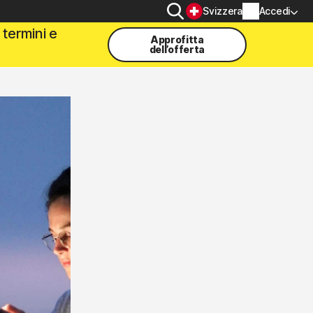
Cerca
Svizzera
Accedi
termini e
Approfitta
SITIVO
PRIVACY
dell’offerta
Norton VPN
er
Norton AntiTrack
Informazioni account
Informazioni di fatturazione
er iOS™
Rinnova
Cronologia ordini
Immetti la chiave prodotto