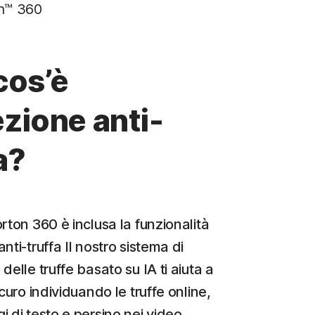
on™ 360
cos’è
zione anti-
a?
rton 360 è inclusa la funzionalità
nti-truffa Il nostro sistema di
delle truffe basato su IA ti aiuta a
icuro individuando le truffe online,
i di testo e persino nei video