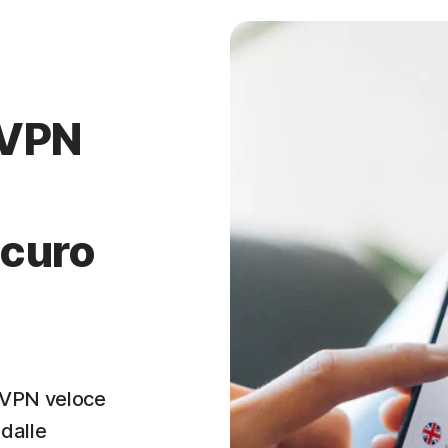
 VPN
icuro
a VPN veloce
 dalle