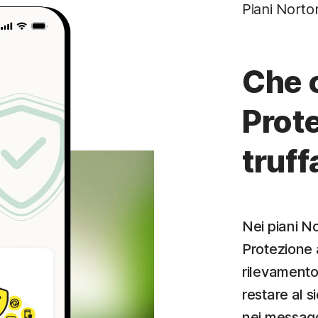
Piani Nort
Che 
Prote
truff
Nei piani No
Protezione a
rilevamento 
restare al s
nei messagg