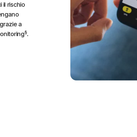
il rischio
vengano
grazie a
§
nitoring
.