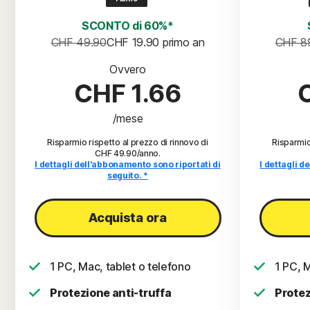
SCONTO di 60%*
CHF 49.90
CHF 19.90
 primo an
CHF 8
Ovvero
CHF 1.66
/mese
Risparmio rispetto al prezzo di rinnovo di
Risparmio
CHF 49.90/anno
.
I dettagli dell'abbonamento sono riportati di
I dettagli d
seguito. *
Acquista ora
1 PC, Mac, tablet o telefono
1 PC, M
Protezione anti-truffa
Protez