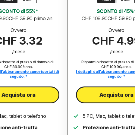
SCONTO di 55%*
SCONTO di 45%
9.90
CHF 39.90
 primo an
CHF 109.90
CHF 59.90
 
Ovvero
Ovvero
CHF 3.32
CHF 4.9
/mese
/mese
 rispetto al prezzo di rinnovo di
Risparmio rispetto al prezzo di 
CHF 89.90/anno
.
CHF 109.90/anno
.
ell'abbonamento sono riportati di
I dettagli dell'abbonamento sono
seguito. *
seguito. *
Acquista ora
Acquista ora
ac, tablet o telefono
5 PC, Mac, tablet o tele
ione anti-truffa
Protezione anti-truff