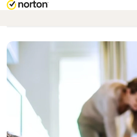
RICHI
PI
Servizio
No
No
No
No