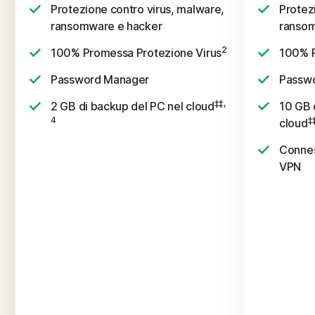
Protezione contro virus, malware,
Protez
ransomware e hacker
ransom
2
100% Promessa Protezione Virus
100% P
Password Manager
Passw
‡‡,
2 GB di backup del PC nel cloud
10 GB 
4
‡
cloud
Connes
VPN