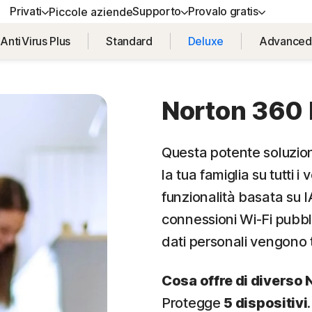
Privati
Supporto
Provalo gratis
Piccole aziende
AntiVirus Plus
Standard
Deluxe
Advanced
EDI ASSISTENZA
ANI COMPLETI
PROVALO GRATIS
FORMAZIONE
SICUREZZA DEL DISPO
 clienti
rton 360 Advanced
Prove gratuite
Come rinnovare
Norton AntiVirus Plus
Norton 360 
rton 360 Premium
Servizi Premium
Norton Mobile Security p
Android™
Questa potente soluzio
rton 360 Deluxe
la tua famiglia su tutti i 
Norton Mobile Security p
rton 360 Standard
funzionalità basata su IA
connessioni Wi-Fi pubbli
dati personali vengono 
Tutti i prodotti e servizi
Cosa offre di diverso
Protegge
5 dispositivi