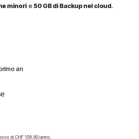
ne minori
e
50 GB di Backup nel cloud
.
 primo an
se
nnovo di
CHF 109.90/anno
.