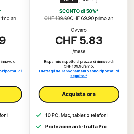
*
SCONTO di 50%*
primo an
CHF 139.90
CHF 69.90
 primo an
Ovvero
9
CHF 5.83
/mese
rinnovo di
Risparmio rispetto al prezzo di rinnovo di
CHF 139.90/anno
.
 riportati di
I dettagli dell’abbonamento sono riportati di
seguito.*
Acquista ora
foni
10 PC, Mac, tablet o telefoni
a
Protezione anti-truffa Pro