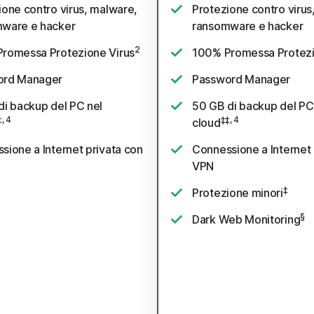
ione contro virus, malware,
Protezione contro virus
ware e hacker
ransomware e hacker
2
romessa Protezione Virus
100% Promessa Protezi
ord Manager
Password Manager
di backup del PC nel
50 GB di backup del PC
‡, 4
‡‡, 4
cloud
sione a Internet privata con
Connessione a Internet 
VPN
‡
Protezione minori
§
Dark Web Monitoring