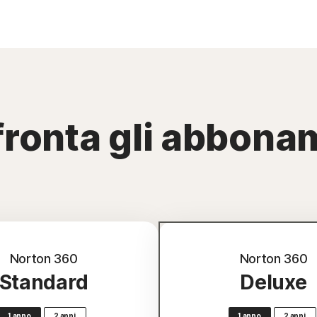
ronta gli abbona
Norton 360
Norton 360
Standard
Deluxe
1 anno
2 anni
1 anno
2 anni