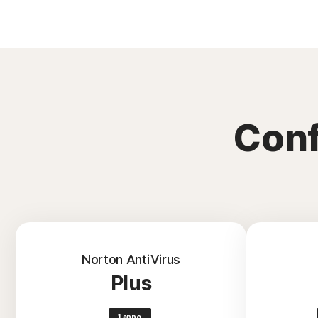
Conf
Norton AntiVirus
Plus
1 anno