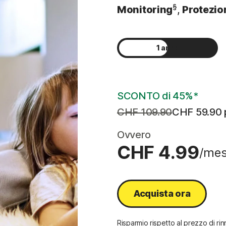
§
Monitoring
,
Protezio
1 anno
2 anni
SCONTO di 45%*
CHF 109.90
CHF 59.90
Ovvero
CHF 4.99
/me
Acquista ora
Risparmio rispetto al prezzo di ri