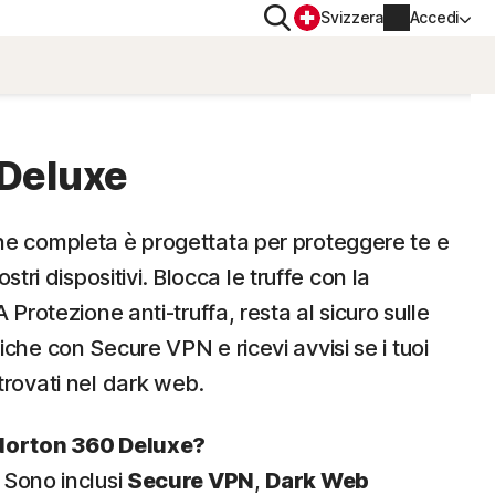
Cerca
Svizzera
Accedi
SITIVO
PRIVACY
Norton VPN
Deluxe
er
Norton AntiTrack
Informazioni account
ne completa è progettata per proteggere te e
Informazioni di fatturazione
vostri dispositivi. Blocca le truffe con la
er iOS™
 Protezione anti-truffa, resta al sicuro sulle
Rinnova
che con Secure VPN e ricevi avvisi se i tuoi
Cronologia ordini
trovati nel dark web.
Immetti la chiave prodotto
 Norton 360 Deluxe?
. Sono inclusi
Secure VPN
,
Dark Web