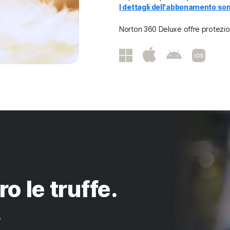
I dettagli dell'abbonamento sono
Norton 360 Deluxe offre protezio
o le truffe.
.