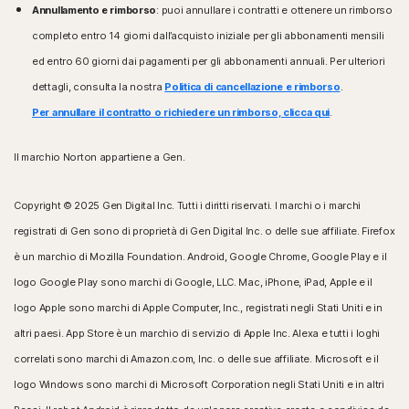
Annullamento e rimborso
: puoi annullare i contratti e ottenere un rimborso
completo entro 14 giorni dall’acquisto iniziale per gli abbonamenti mensili
ed entro 60 giorni dai pagamenti per gli abbonamenti annuali. Per ulteriori
dettagli, consulta la nostra
Politica di cancellazione e rimborso
.
Per annullare il contratto o richiedere un rimborso, clicca qui
.
Il marchio Norton appartiene a Gen.
Copyright © 2025 Gen Digital Inc. Tutti i diritti riservati. I marchi o i marchi
registrati di Gen sono di proprietà di Gen Digital Inc. o delle sue affiliate. Firefox
è un marchio di Mozilla Foundation. Android, Google Chrome, Google Play e il
logo Google Play sono marchi di Google, LLC. Mac, iPhone, iPad, Apple e il
logo Apple sono marchi di Apple Computer, Inc., registrati negli Stati Uniti e in
altri paesi. App Store è un marchio di servizio di Apple Inc. Alexa e tutti i loghi
correlati sono marchi di Amazon.com, Inc. o delle sue affiliate. Microsoft e il
logo Windows sono marchi di Microsoft Corporation negli Stati Uniti e in altri