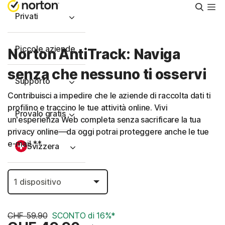
Cerca
Privati
Piccole aziende
Norton AntiTrack: Naviga
senza che nessuno ti osservi
Supporto
Contribuisci a impedire che le aziende di raccolta dati ti
profilino e traccino le tue attività online. Vivi
Provalo gratis
un'esperienza Web completa senza sacrificare la tua
privacy online—da oggi potrai proteggere anche le tue
e-mail.**
Svizzera
Accedi
CHF 59.90
SCONTO di 16%*