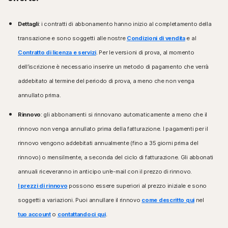
Dettagli
: i contratti di abbonamento hanno inizio al completamento della
transazione e sono soggetti alle nostre
Condizioni di vendita
e al
Contratto di licenza e servizi
. Per le versioni di prova, al momento
dell’iscrizione è necessario inserire un metodo di pagamento che verrà
addebitato al termine del periodo di prova, a meno che non venga
annullato prima.
Rinnovo
: gli abbonamenti si rinnovano automaticamente a meno che il
rinnovo non venga annullato prima della fatturazione. I pagamenti per il
rinnovo vengono addebitati annualmente (fino a 35 giorni prima del
rinnovo) o mensilmente, a seconda del ciclo di fatturazione. Gli abbonati
annuali riceveranno in anticipo un’e-mail con il prezzo di rinnovo.
I prezzi di rinnovo
possono essere superiori al prezzo iniziale e sono
soggetti a variazioni. Puoi annullare il rinnovo
come descritto qui
nel
tuo account
o
contattandoci qui
.