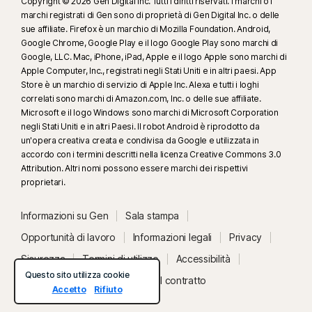
Copyright © 2026 Gen Digital Inc. Tutti i diritti riservati. I marchi o i
marchi registrati di Gen sono di proprietà di Gen Digital Inc. o delle
sue affiliate. Firefox è un marchio di Mozilla Foundation. Android,
Google Chrome, Google Play e il logo Google Play sono marchi di
Google, LLC. Mac, iPhone, iPad, Apple e il logo Apple sono marchi di
Apple Computer, Inc., registrati negli Stati Uniti e in altri paesi. App
Store è un marchio di servizio di Apple Inc. Alexa e tutti i loghi
correlati sono marchi di Amazon.com, Inc. o delle sue affiliate.
Microsoft e il logo Windows sono marchi di Microsoft Corporation
negli Stati Uniti e in altri Paesi. Il robot Android è riprodotto da
un'opera creativa creata e condivisa da Google e utilizzata in
accordo con i termini descritti nella licenza Creative Commons 3.0
Attribution. Altri nomi possono essere marchi dei rispettivi
proprietari.
Informazioni su Gen
Sala stampa
Opportunità di lavoro
Informazioni legali
Privacy
Sicurezza
Termini di utilizzo
Accessibilità
Questo sito utilizza cookie
Stato del sistema
Recedi dal contratto
Accetto
Rifiuto