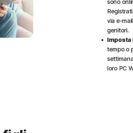
sono onli
Registrati
via e-mail
genitori.
Imposta 
tempo o p
settimana 
loro PC W