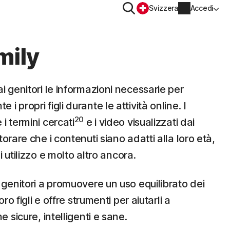
Cerca
Svizzera
Accedi
SITIVO
PRIVACY
mily
Norton VPN
i genitori le informazioni necessarie per
er
Norton AntiTrack
Informazioni account
 propri figli durante le attività online. I
20
i termini cercati
e i video visualizzati dai
Informazioni di fatturazione
er iOS™
rare che i contenuti siano adatti alla loro età,
Rinnova
di utilizzo e molto altro ancora.
Cronologia ordini
 genitori a promuovere un uso equilibrato dei
Immetti la chiave prodotto
oro figli e offre strumenti per aiutarli a
e sicure, intelligenti e sane.