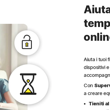
Aiuta
temp
onlin
Aiuta i tuoi f
dispositivi e
accompagner
Con
Superv
a creare equ
Tieniti a