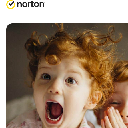
RICHI
PI
Servizio
No
No
No
No