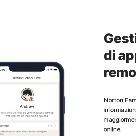
Gesti
di a
remot
Norton Famil
informazion
maggiormente
online.