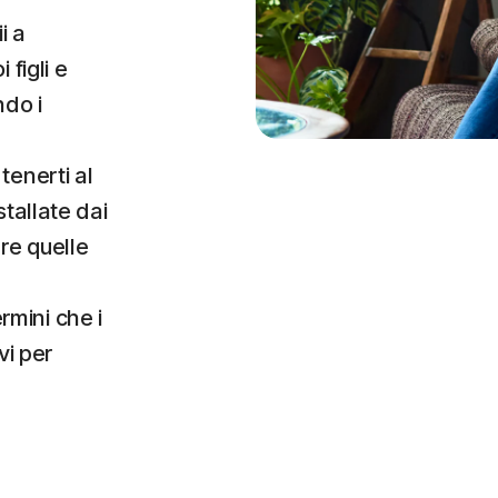
ii a
 figli e
ndo i
 tenerti al
stallate dai
ere quelle
ermini che i
vi per