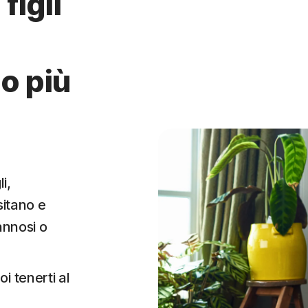
figli
o più
i,
sitano e
annosi o
i tenerti al