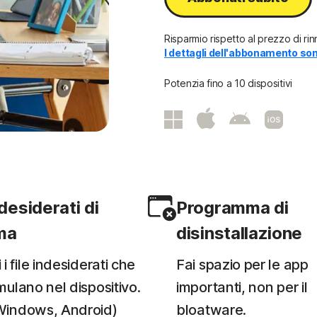
Risparmio rispetto al prezzo di r
I dettagli dell'abbonamento sono
Potenzia fino a 10 dispositivi
ndesiderati di
Programma di
ma
disinstallazione
i file indesiderati che
Fai spazio per le app
mulano nel dispositivo.
importanti, non per il
Windows, Android)
bloatware.