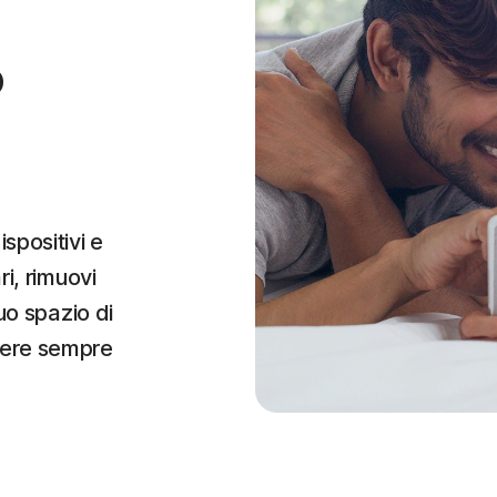
o
spositivi e
ri, rimuovi
uo spazio di
nere sempre