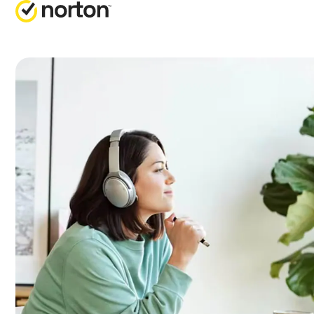
RICHI
PI
Servizio
No
No
No
No