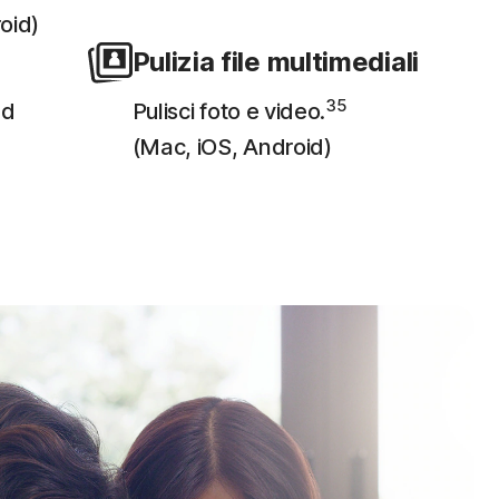
oid)
Pulizia file multimediali
35
ed
Pulisci foto e video.
(Mac, iOS, Android)