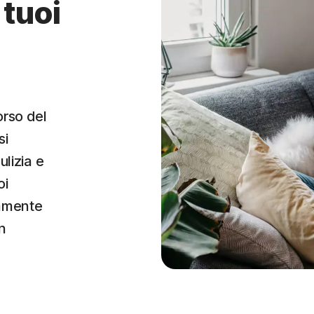
 tuoi
orso del
si
ulizia e
oi
tamente
on