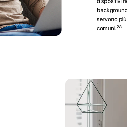
dispositivi r
background,
servono più 
28
comuni.