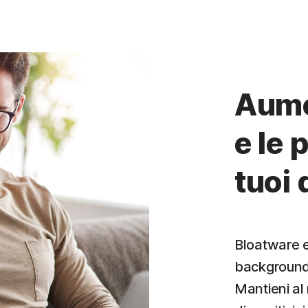
Aume
e le 
tuoi 
Bloatware e 
background p
Mantieni al 