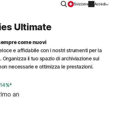
Cerca
Svizzera
Accedi
SITIVO
PRIVACY
ties Ultimate
Norton VPN
i sempre come nuovi
er
Norton AntiTrack
Informazioni account
veloce e affidabile con i nostri strumenti per la
e. Organizza il tuo spazio di archiviazione sul
Informazioni di fatturazione
er iOS™
non necessarie e ottimizza le prestazioni.
Rinnova
 14%*
Cronologia ordini
rimo an
Immetti la chiave prodotto